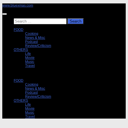
Skip
www.bluexmas.com
to
content
Search
for:
FOOD
Cooking
News & Misc
Podcast
Review/Criticism
OTHERS
Life
Movie
Music
Travel
FOOD
Cooking
News & Misc
Podcast
Review/Criticism
OTHERS
Life
Movie
Music
Travel