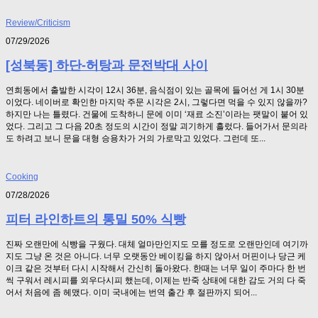
Review/Criticism
07/29/2026
[성북동] 하단-허탕과 문전박대 사이
연희동에서 출발한 시각이 12시 36분, 음식점이 있는 골목에 들어선 게 1시 30분
이었다. 네이버로 확인한 마지막 주문 시각은 2시, 그렇다면 먹을 수 있지 않을까?
하지만 나는 틀렸다. 건물에 도착하니 문에 이미 ‘재료 소진’이라는 팻말이 붙어 있
었다. 그리고 그 다음 20초 정도의 시간이 정말 괴기하게 흘렀다. 들어가서 문의라
도 하려고 보니 문을 대형 승용차가 거의 가로막고 있었다. 그런데 또...
Cooking
07/28/2026
피터 라인하트의 통밀 50% 식빵
진짜 오랜만에 식빵을 구웠다. 대체 얼마만인지도 모를 정도로 오랜만인데 여기까
지도 그냥 온 것은 아니다. 너무 오랫동안 베이킹을 하지 않아서 머핀이나 당근 케
이크 같은 것부터 다시 시작해서 간신히 돌아왔다. 한때는 너무 일이 주마다 한 번
씩 구워서 레시피를 외우다시피 했는데, 이제는 반죽 상태에 대한 감도 거의 다 죽
어서 처음에 좀 헤맸다. 이미 국내에는 번역 출간 후 절판까지 되어...