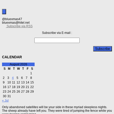
@bluexmas47
bluexmas@hitel.net
Subscribe via RSS
Subscribe via E-mail :
CALENDAR
August 2026
S
M
T
W
T
F
S
1
2
3
4
5
6
7
8
9
10
11
12
13
14
15
16
17
18
19
20
21
22
23
24
25
26
27
28
29
30
31
« Jul
Only abandoned satellites will be your side in these myriad sleepless nights.
The sheep already have left you. They were tired of jumping the fence while you