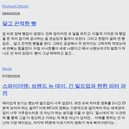
Review/Criticism
08/04/2026
달고 끈적한 빵
집 바로 앞에 빵집이 생겼다. 진짜 엎어지면 코 닿을 위치고, 이렇게 가까운 데 빵집
을 둔 적이 없기에 공사하는 걸 관심있게 들여다 보았다. 그리고 한참이 걸려 연 빵
집은… 달고 끈적한 빵들을 판다. 그래도 궁금해서 두 번까지는 그럭저럭 먹었는데
세 번째는 힘들었다. 마침 시나몬롤이 새로 나왔다고 해서 사왔는데 2차 발효가 하
나도 안 되어 있었다. 빵이 그냥 딱딱하고 질긴...
Movie
07/30/2026
스파이더맨: 브랜드 뉴 데이, 긴 빌드업과 짠한 피터 파
커
재미있게 보기는 했는데 빌드업이 너무 길었다. 과연 슈퍼 히어로 영화를 2시간 25
분씩 보아야 하는 걸까? 이제 MCU의 영화는 기본적으로 짊어져야 하는 세계관의
짐이 너무 거추장스러운 것 아닌가 하는 생각을 지울 수 없다. ‘둠스데이’와 ‘시크릿
워’를 통해 그걸 다 청산하고 가려는 게 목표 아닌가 싶지만… 이해를 못하는 건 아
닌데 가장 재미있는, 마지막 45분에 이르기까지 영화가 계속 삐걱거린다는...