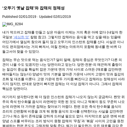
‘오뚜기 옛날 잡채’와 잡채의 정체성
Published
02/01/2019
· Updated
02/01/2019
내가 먹으려고 잡채를 만들고 싶은 마음이 이제는 거의 혹은 아예 없다 (내일자 한
국일보
‘세심한 맛’
칼럼 참고). 그렇지만 잡채라는 음식을 먹고 싶을 때는 있을때
어딘가에서 열심히 찾으려 들지 않고 오뚜기의 인스턴트 잡채를 산다. 사실은 이나
마도 편의점에서는 거의 빠져서, 며칠 전에는 마트까지 포함해 동네를 한 바퀴 다
돌고서야 찾을 수 있었다.
잡채는 무슨 맛으로 먹는 음식인가? 달리 말해, 잡채의 중심은 무엇인가? 다른 의
견이 나올 수도 있겠지만 나는 당면이라고 믿는다. 당면-전분-의 매끈하게 출렁이
는 질감이 중심을 확실히 잡은 가운데 면의 가닥 사이로 스며든 (재료를 감안하면
배어들지는 않는다) 양념이 맛의 기본을 깔아준 가운데 나머지 고명이 맛과 질감의
조화 및 대조를 이룬다. 고명 가운데 한두 가지쯤 빠진다고 잡채라는 정체성이 사라
지지 않지만, 반대로 당면이 빠지면 잡채는 더 이상 잡채가 아니다. 그래서 잡채의
핵심은 당면이다.
여기까지 생각한다면 왜 더 많은 인스턴트 잡채가 나오지 않는지 궁금하다. 짠맛 위
주의 즉석 탄수화물 음식이 라면에만 국한 된 것도 아니고 떡볶이 등도 꾸준히 나오
는데 라면에 더 가까운 잡채는 찾아보기 어렵다. 한편 모든 즉석 탄수화물 음식이
조리의 간편함에 비중을 크게 둬 원형 음식의 모사를 선택한다는 사실을 감안하면
고기나 채소 등이 존재감을 강하게 드러낼 필요도 없다. 마지막으로 삶은 면에 바로
양념 스프를 버무리는 조리 방식이 원형 잡채의 ‘무침’과 ‘볶음’ 사이의 고민을 원천
봉쇄하는 한편 온도도 그럭저럭 맞춰 준다. 뭐가 더 필요한가. 모든 재료를 각각 준