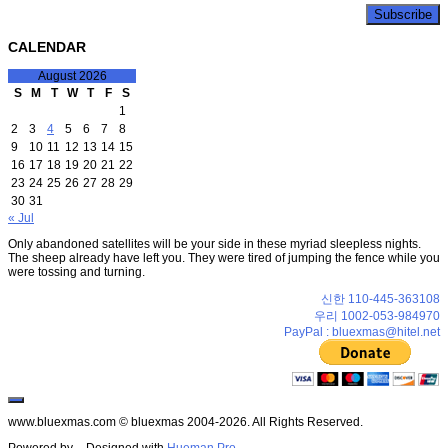
CALENDAR
August 2026
S
M
T
W
T
F
S
1
2
3
4
5
6
7
8
9
10
11
12
13
14
15
16
17
18
19
20
21
22
23
24
25
26
27
28
29
30
31
« Jul
Only abandoned satellites will be your side in these myriad sleepless nights.
The sheep already have left you. They were tired of jumping the fence while you
were tossing and turning.
신한 110-445-363108
우리 1002-053-984970
PayPal : bluexmas@hitel.net
www.bluexmas.com © bluexmas 2004-2026. All Rights Reserved.