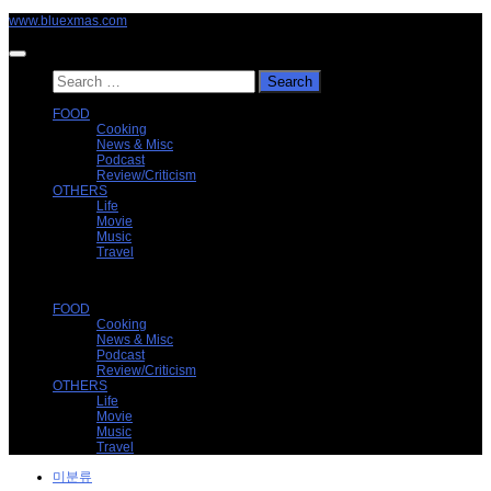
Skip
www.bluexmas.com
to
content
Search
for:
FOOD
Cooking
News & Misc
Podcast
Review/Criticism
OTHERS
Life
Movie
Music
Travel
FOOD
Cooking
News & Misc
Podcast
Review/Criticism
OTHERS
Life
Movie
Music
Travel
미분류