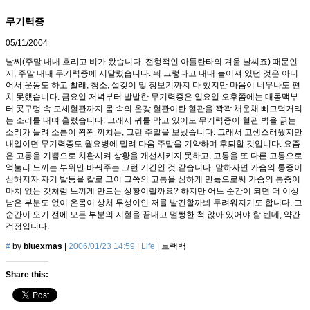
무기력증
05/11/2004
날씨(주말 내내 흐리고 비가 왔습니다. 전형적인 아틀란타의 겨울 날씨죠) 때문인
지, 주말 내내 무기력증에 시달렸습니다. 뭐 그렇다고 내내 늘어져 있던 것은 아니
어서 운동도 하고 빨래, 청소, 설겆이 및 장보기까지 다 했지만 마음이 너무나도 편
치 못했습니다. 금요일 저녁부터 발발한 무기력증은 일요일 오후쯤에는 대동맥부
터 콧구멍 속 모세혈관까지 몸 속의 온갖 혈관이란 혈관을 꽉꽉 채운채 삐그덕거리
는 소리를 내며 흘렀습니다. 그래서 귀를 막고 있어도 무기력증이 혈관 벽을 긁는
소리가 들려 소름이 쫙쫙 끼치는, 그런 주말을 보냈습니다. 그래서 고생스러웠지만
내일이면 무기력증도 월요병에 밀려 다음 주말을 기약하며 후퇴할 것입니다. 요즘
은 고통을 기쁨으로 치환시켜 상황을 개선시키지 못하고, 고통을 또 다른 고통으로
억눌러 느끼는 부위만 바꿔주는 그런 기간인 것 같습니다. 말하자면 가슴의 통증이
심해지자 자기 발등을 칼로 그어 그쪽의 고통을 심하게 만듦으로써 가슴의 통증이
마치 없는 것처럼 느끼게 만드는 상황이랄까요? 하지만 어느 순간이 되면 더 이상
남은 부분도 없이 온몸이 상처 투성이인 저를 발견할까봐 두려워지기도 합니다. 그
순간이 오기 전에 모든 부분의 지혈을 끝내고 멀쩡한 척 앉아 있어야 할 텐데, 약간
걱정입니다.
#
by
bluexmas
|
2006/01/23 14:59
|
Life
|
트랙백
Share this: