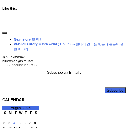
Like this:
Next story
또 마감
Previous story
Match Point (01/21/06)- 찰나에 갈리는 행운과 불운에 관
한 이야기
@bluexmas47
bluexmas@hitel.net
Subscribe via RSS
Subscribe via E-mail :
CALENDAR
August 2026
S
M
T
W
T
F
S
1
2
3
4
5
6
7
8