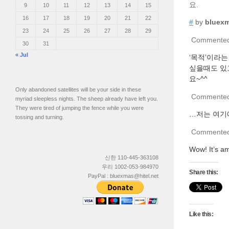
요.
9
10
11
12
13
14
15
16
17
18
19
20
21
22
#
by
bluex
23
24
25
26
27
28
29
Commente
30
31
« Jul
‘목적’이라
싶을때도 있고
요~^^
Only abandoned satellites will be your side in these
Commente
myriad sleepless nights. The sheep already have left you.
They were tired of jumping the fence while you were
…저는 여기
tossing and turning.
Commente
Wow! It’s a
신한 110-445-363108
우리 1002-053-984970
Share this:
PayPal : bluexmas@hitel.net
Like this: