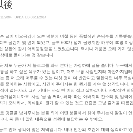
以後
/11/2004
· UPDATED
08/11/2014
 쓴 글이 이오공감에 오른 덕분에 며칠 동안 폭발적인 손님수를 기록했습
도 굴린지 몇 년이 되었고, 글도 600개 넘게 올렸지만 하루에 30명 이
런 상황에 잠시 어리둥절함을 느꼈었습니다. 역시나 거품은 오래 가지 않는
 상태로 돌아가는 것 같습니다.
듯 저도 누군가 제 블로그를 와서 본다는 가정하에 글을 씁니다. 누구에
소통을 하고 싶은 욕구가 있는 법이고, 저도 보통 사람인지라 마찬가지일테
는 좀 더 오래 머무를 수 있는 다섯 명이 더 반갑다고 말한다면 너무 욕심
기를 좋아하는 사람이고, 시간이 주어지는 한 뭔가를 계속 쓸 생각입니다. 
적이 없는지라, 그런 기대는 사실 반 이상 접고 살아갑니다. 자발적인 의욕
즐거움이니까요. 사실 ‘글 좀 써라, 써라’ 라는 아버지의 잔소리 및 압력
지가 오래라서, 의식없이 뭔가 할 수 있는 것도 요즘은 그냥 즐거울 따름
때로 덧글을 남겨주시는 분들 외에 어떤 분들께서 찾아 주시는지 알길이 
다. 뭐 좀 더 알찬 내용으로 성원에 보답하는 수 밖에요.
들로 인해 생각이 많은 저녁입니다. 내내 인간의 조건에 대해 생각하고 