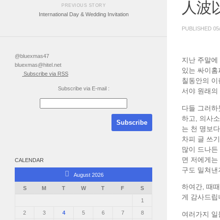
人波
PREVIOUS STORY
International Day & Wedding Invitation
PUBLISHED
05
@bluexmas47
지난 주말에
bluexmas@hitel.net
있는 싸이홈피
Subscribe via RSS
칠동안의 이
Subscribe via E-mail :
서야 원래의
다들 그러하
하고, 의사
는 천 명보다
차피 글 쓰
많이 드나든 
면 저에게는 
CALENDAR
구도 밀쳐낸
August 2026
하여간, 때
S
M
T
W
T
F
S
게 감사드립니
1
2
3
4
5
6
7
8
여러가지 일