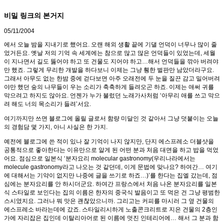
비밀 링크의 본거지
05/11/2004
에서 오늘 밤을 지내기로 했어요. 오랜 해외 생활 끝에 기댈 언덕이 너무나 많이 줄
었거든요. 옛날 저의 기억 속 세계에는 참으로 많고 많은 언덕들이 있었는데, 세월
이 지나면서 길도 뚫어야 하고 또 건물도 지어야 하고…해서 언덕들을 깎아 버려야
만 했죠. 그렇게 무리한 개발을 하다보니 이제는 그냥 휑한 벌판만 남았더라구요.
그래서 아무도 없는 한밤 중에 걷다보면 아주 오래전에 두 눈을 질끈 감고 밀어버려
야만 했던 숲의 나무들이 우는 소리가 축축하게 들려오곤 하죠. 이제는 애써 귀를
막으려고 하지도 않아요. 언젠가 누가 불렀던 노래가사처럼 ‘아무리 애를 쓰고 막으
려 해도 너의 목소리가 들려’서요.
여기까지만 쓰면 블로그에 올릴 글로서 함량 미달인 것 같아서 그냥 덧붙이는 오늘
의 경험담 몇 가지, 아니 사실은 한 가지.
예전에 블로그에 쓴 적이 있나 잘 기억이 나지 않지만, 단지 에스프레소 더블샷을
공통적으로 좋아한다는 이유만으로 알게 된 어떤 분과 처음 대면을 하고 밥을 먹었
어요. 점심으로 일본식 ‘분자요리 molecular gastronomy(우리나라에서는
molecule gastronomy라고 나오는 것 같던데, 이게 문법에 맞나요? 하여간… 여기
에 대해서는 기약이 없지만 나중에 글을 쓰기로 하죠…)’를 한다는 집엘 갔는데, 점
심에는 분자요리를 안 하시더군요. 하여간 프랑스에서 처음 나온 분자요리를 일본
식 스타일로 보인다는 집의 이름은 한자의 중국식 발음이고 또 먹은 건 그냥 평범한
스시였지요. 그러나 뭐 맛은 괜찮았으니까. 그리고는 커피를 마시러 그 옆 건물의
에스프레소 바라는데에 갔죠. 스타일리시하게 노출콘크리트로 지은 건물의 2층인
가에 자리잡은 집인데 이탈리아어로 된 이름에 멋진 인테리어에… 해서 그 분과 함