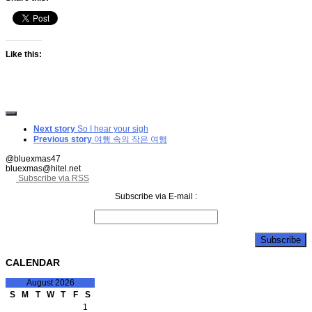
Like this:
Next story
So I hear your sigh
Previous story
여행 속의 작은 여행
@bluexmas47
bluexmas@hitel.net
Subscribe via RSS
Subscribe via E-mail :
CALENDAR
August 2026
S
M
T
W
T
F
S
1