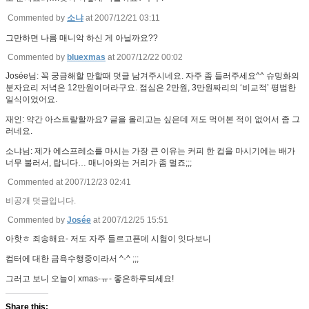
Commented by
소냐
at 2007/12/21 03:11
그만하면 나름 매니악 하신 게 아닐까요??
Commented by
bluexmas
at 2007/12/22 00:02
Josée님: 꼭 궁금해할 만할때 덧글 남겨주시네요. 자주 좀 들러주세요^^ 슈밍화의
분자요리 저녁은 12만원이더라구요. 점심은 2만원, 3만원짜리의 ‘비교적’ 평범한
일식이었어요.
재인: 약간 아스트랄할까요? 글을 올리고는 싶은데 저도 먹어본 적이 없어서 좀 그
러네요.
소냐님: 제가 에스프레소를 마시는 가장 큰 이유는 커피 한 컵을 마시기에는 배가
너무 불러서, 랍니다… 매니아와는 거리가 좀 멀죠;;;
Commented at 2007/12/23 02:41
비공개 덧글입니다.
Commented by
Josée
at 2007/12/25 15:51
아핫ㅎ 죄송해요- 저도 자주 들르고픈데 시험이 잇다보니
컴터에 대한 금욕수행중이라서 ^-^ ;;;
그러고 보니 오늘이 xmas-ㅠ- 좋은하루되세요!
Share this: