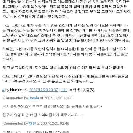
께 더블샷을 시켰는데, 생각보다 그 에스프레소의 쨍한 쓴 맛이 느껴지지 않더라구
요. 그래서 나중에 물어봤더니 커피를 뽑을 때 끝에서 조금 빨리 잘라서 그럴거라
고… 해서 자르지 않은 걸로 한 잔 더 마셨으면 좋겠다고 부탁을 드렸더니 그제서야
주시는 에스프레소가 원하는 맛이었다고…
아뇨, 그렇다고 제가 무슨 커피 맛을 엄청나게 잘 아는 입맛 까다로운 커피 매니아
는 아닌걸요. 저는 돈이 아까워서 이틀에 한 잔씩만 커피를 사마시는 시골총각인데,
그냥 원래 알던 에스프레소에서 쓴 맛이 빠져서 궁금했을 뿐이에요. 오히려 일하시
던 분들께서 제가 무슨 그런 사람인줄 알고 쳐다들 보시는데 어찌나 무안하던지요.
하여간, 그런 얘기를 하면서 일하시는 여자분한테 ‘쓴 맛이 좀 적은게 아닐까요?’
라고 물어봤더니 그 분께서 정색을 하시면서 ‘저는 써서 못 마시는데요’ 라고 말씀
하셔서…
뭐 그냥 그렇다구요. 포스팅의 양을 늘리기 위해 쓴 얘기라서 좀 두서가 없네요.
(그건 그렇고 이 얼마 안 남은 기댈 언덕의 주인장께서 제 블로그를 링크해 놓으셨
다니 나름 충격이군요. 전 그 분 블로그 링크 안 해놨는데…)
#
by
bluexmas
|
2007/12/20 20:37
|
Life
|
트랙백
|
덧글(
6
)
Commented by
Josée
at 2007/12/20 23:06
거기 슈밍화였죠?! ㅋㅋㅋ 덜덜; 분자요리는 들어보기만 했는데-
친구가 슈밍화 간 얘길 스펙터클하게 해주어서요… ;
Commented by
재인
at 2007/12/21 02:46
오 분자요리….맛이 어떻게 다를까요? 후후.