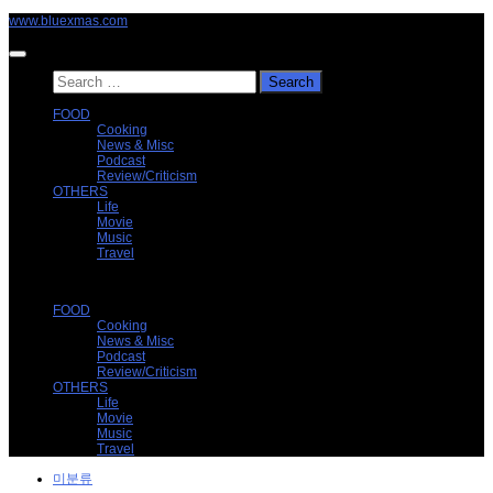
Skip
www.bluexmas.com
to
content
Search
for:
FOOD
Cooking
News & Misc
Podcast
Review/Criticism
OTHERS
Life
Movie
Music
Travel
FOOD
Cooking
News & Misc
Podcast
Review/Criticism
OTHERS
Life
Movie
Music
Travel
미분류