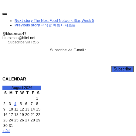
Next story
The Next Food Network Star, Week 5
Previous story
색색깔 여름 티셔츠들
@bluexmas47
bluexmas@hitel.net
Subscribe via RSS
Subscribe via E-mail :
CALENDAR
August 2026
S
M
T
W
T
F
S
1
2
3
4
5
6
7
8
9
10
11
12
13
14
15
16
17
18
19
20
21
22
23
24
25
26
27
28
29
30
31
« Jul