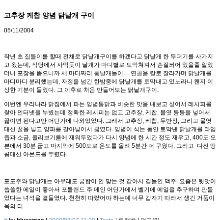
고추장 케찹 양념 닭날개 구이
05/11/2004
작년 초 집들이를 할때 전채로 닭날개구이를 하겠다고 닭날개 한 무더기를 사가지
고 왔는데, 식당에서 사먹듯이 날개가 마디별로 토막쳐져서 손질되어 있을줄 알았
더니 포장을 뜯으니까 세 마디짜리 통날개들이… 연골을 칼로 잘라가며 닭날개를
마디마디 분리했는데, 자정을 넘긴 한밤중에 닭날개를 토막내고 있노라니 왠지 이
상한 기분이 들었다. 그 이후로 처음 만들어보는 닭날개구이.
이번엔 우리나라 닭집에서 파는 양념통닭과 비슷한 맛을 내보고 싶어서 레시피를
찾아 인터넷을 누볐는데 정확한 레시피는 없고 고추장, 케찹, 물엿 등등을 넣어서
끓이면 된다고만 어딘가에 나와있었다. 그래서 고추장, 케찹, 두반장, 그리고 물엿
대신 꿀을 넣고 양파를 갈아넣어서 끓였다. 양념이 식는 동안 토막낸 닭날개를 라임
즙과 소금, 올리브기름에 재워두었다가 다시 양념에 한 시간 정도 재우고, 400도 오
븐에서 30분 굽고 마지막에 500도로 온도를 올려 5분간 더 구웠다. 그리고 다진 땅
콩대신 아몬드를 뿌렸다.
포도주와 닭날개는 아무래도 궁합이 안 맞는 것 같아서 곁들인 맥주. 요즘은 뒷맛이
씁쓸한 에일이 좋아서 포틀랜드 주 메인 어딘가에서 벨기에 에일을 추구하며 만들
었다는 녀석을 곁들였다. 천천히 따랐어야 하는데 너무 갑자기 따라서 생긴 거품이
옥의 티.