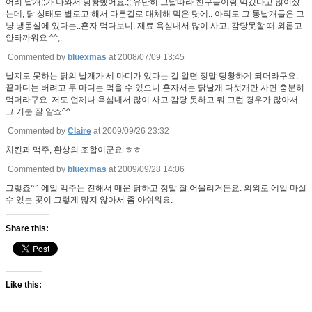
어리 날개;;가 나와서 당황했어요.;; 유난히 그날따라 친구들이랑 먹겠다고 많이샀
는데, 닭 상태도 별로고 해서 다른걸로 대체해 먹은 탓에.. 아직도 그 통날개들은 그
냥 냉동실에 있다는..혼자 먹다보니, 재료 욕심내서 많이 사고, 감당못할 때 외롭고
안타까워요.^^;;
Commented by
bluexmas
at 2008/07/09 13:45
날지도 못하는 닭의 날개가 세 마디가 있다는 걸 알면 정말 당황하게 되더라구요.
끝마디는 버려고 두 마디는 먹을 수 있으니 혼자서는 닭날개 다섯개만 사면 충분히
먹더라구요. 저도 언제나 욕심내서 많이 사고 감당 못하고 뭐 그런 경우가 많아서
그 기분 잘 알죠^^
Commented by
Claire
at 2009/09/26 23:32
치킨과 맥주, 환상의 조합이군요 ㅎㅎ
Commented by
bluexmas
at 2009/09/28 14:06
그렇죠^^ 에일 맥주는 진해서 매운 닭하고 정말 잘 어울리거든요. 의외로 에일 마실
수 있는 곳이 그렇게 많지 않아서 좀 아쉬워요.
Share this:
Like this: