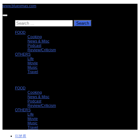
Skip
www.bluexmas.com
to
content
Search
for:
FOOD
Cooking
News & Misc
Podcast
Review/Criticism
OTHERS
Life
Movie
Music
Travel
FOOD
Cooking
News & Misc
Podcast
Review/Criticism
OTHERS
Life
Movie
Music
Travel
미분류