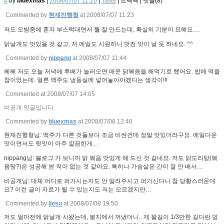
#
by
bluexmas
|
2008/07/07 11:20
|
Taste
|
트랙백
|
덧글(
8
)
Commented by
현재진행형
at 2008/07/07 11:23
저도 오밤중에 혼자 부스럭대면서 뭘 잘 만드는데, 확실히 기분이 묘해요….
닭날개도 맛있을 것 같고, 저 에일도 시원하니 멋진 맛이 날 듯 하네요. ^^
Commented by
nippang
at 2008/07/07 11:44
헤헤 저도 오늘 저녁에 후배가 놀러오면 매운 닭볶음을 해먹기로 했어요. 밥에 먹을
참이었는데. 얼른 맥주도 냉동실에 넣어놓아야겠다는 생각이!!!
Commented at 2008/07/07 14:05
비공개 덧글입니다.
Commented by
bluexmas
at 2008/07/08 12:40
현재진행형님: 맥주가 다른 것들보다 조금 비싼건데 정말 맛있더라구요. 에일다운
맛이면서도 뒷맛이 아주 깔끔한게…
nippang님: 블로그 가 보니까 닭 볶음 맛있게 해 드신 것 같네요. 저도 닭도리탕(볶
음탕?)은 성공해 본 적이 없는 것 같아요. 특히나 가슴살은 간이 잘 안 배서…
비공개님: 대체 어디로 퍼가시는지도 안 알려주시고 퍼가신다니 참 당황스러운데
요? 이런 글이 자료가 될 수 있는지도 저는 모르겠지만…
Commented by
liesu
at 2008/07/08 19:50
저도 얼마전에 닭날개 사왔는데, 봉지에서 꺼냈더니.. 제 팔길이 1/3만한 길다란 덩