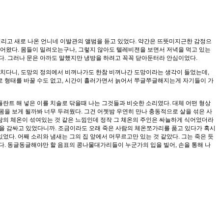
꺼버리고 새로 나온 언니네 이발관의 앨범을 듣고 있었다. 약간은 뜨뜻미지근한 감정으
들어왔다. 몸들이 밀려오는구나, 그렇지 않아도 텔레비젼을 보면서 저녁을 먹고 있는
다. 그러나 문은 아까도 말했지만 냉방을 하려고 꼭꼭 닫아둔터라 안심이었다.
망치다니, 도망의 정의에서 비껴나가도 한참 비껴나간 도망이라는 생각이 들었는데,
대로 형태를 바꿀 수도 없고, 시간이 흘러가면서 늙어서 쭈글쭈글해지는게 자기들이 가
플란트 해 넣은 이를 치솔로 닦을때 나는 그것들과 비슷한 소리였다. 대체 어떤 형상
을 보게 될까봐 너무 두려웠다. 그건 어젯밤 우연히 만나 충동적으로 살을 섞은 사
사람의 체온이 섞여있는 것 같은 느낌인데 정작 그 체온의 주인은 싸늘하게 식어었더라
몸을 감싸고 있었다니까. 조금이라도 오래 죽은 사람의 체온쪼가리를 품고 있다가 혹시
었다. 어째 소리와 냄새는 그의 집 앞에서 머무르고만 있는 것 같았다. 그는 죽은 듯
다. 동글동글해야만 할 음표의 콩나물대가리들이 누군가의 입을 빌어, 손을 통해 나