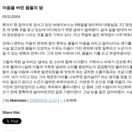
마음을 버린 몸들의 밤
05/11/2004
회까지 한 점차이로 앞서고 있던 브레이브스는 8회말을 맞이하여 대량실점, 3:2 였
로 세 번째 곡을 듣고 있는데 어디에선가 역한 냄새가 밀려왔다. 살과 살을 맞대어
데 경보방송이 나오는 것을 들은 기억이 났다. 지난 주말에 끓인 육개장이 너무 매
언제나 변하는 마음의 변덕에 참지 못하는 몸들이 마음을 버리고 달아난다는 얘기를 
사실 알고보면 몸들이 도망치는 이유는 마음이 가진 변덕에 대한 질투라고 누군가가 
질 수 있는 변화의 전부니까. 그게 진짜 이유라니까, 몸들이 기를 쓰고 부정하겠지만.
그렇게 역한 살 비비는 냄새는 곧 소리와 함께 다가왔다. 가뜩이나 피부가 건조해 추
으로 몰려다니길래 이렇게 지독한 냄새와 소리를 동반하는지 궁금했지만 블라인드를 올
람이 오늘 아침에 시체로 발견되었을 때 맛보게 되는 공허한 소름끼침과는 조금 다른
니까. 내가 가지고 있는 그의 체온쪼가리를 나눠주면 일어날까? 라는 생각을 정말 
라도 필요가 있다고 누군가 말하면 써먹어보려고. 이번엔 두 손으로 귀를 막을지, 아
가만히 앉아있었지만 노래는 계속해서 흘러나왔다. 넌 원래 그런 사람이야 자신밖에 
오기 전에 뭉툭하게 닳아버린것만 같은 기분이었다. 그냥 눈을 질끈 감아버렸다. 사
#
by
bluexmas
|
2008/08/20 11:52
|
—
|
트랙백
Share this: