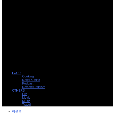
FOOD
Cooking
News & Misc
Podcast
Review/Criticism
OTHERS
Life
Movie
Music
Travel
미분류