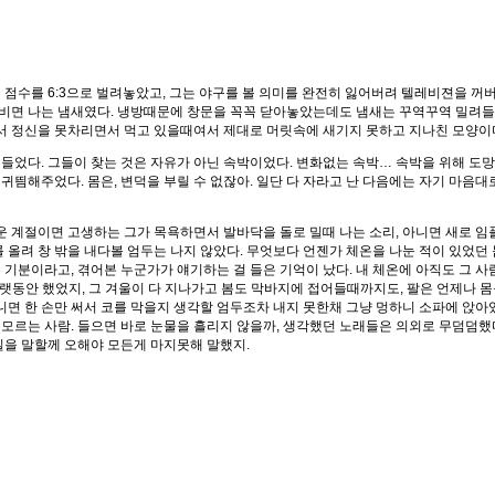
던 점수를 6:3으로 벌려놓았고, 그는 야구를 볼 의미를 완전히 잃어버려 텔레비젼을 
 비비면 나는 냄새였다. 냉방때문에 창문을 꼭꼭 닫아놓았는데도 냄새는 꾸역꾸역 밀려
워서 정신을 못차리면서 먹고 있을때여서 제대로 머릿속에 새기지 못하고 지나친 모양이
들었다. 그들이 찾는 것은 자유가 아닌 속박이었다. 변화없는 속박… 속박을 위해 도
귀띔해주었다. 몸은, 변덕을 부릴 수 없잖아. 일단 다 자라고 난 다음에는 자기 마음
운 계절이면 고생하는 그가 목욕하면서 발바닥을 돌로 밀때 나는 소리, 아니면 새로 임
려 창 밖을 내다볼 엄두는 나지 않았다. 무엇보다 언젠가 체온을 나눈 적이 있었던 몸
 기분이라고, 겪어본 누군가가 얘기하는 걸 들은 기억이 났다. 내 체온에 아직도 그 
오랫동안 했었지, 그 겨울이 다 지나가고 봄도 막바지에 접어들때까지도, 팔은 언제나 
니면 한 손만 써서 코를 막을지 생각할 엄두조차 내지 못한채 그냥 멍하니 소파에 앉아있
모르는 사람. 들으면 바로 눈물을 흘리지 않을까, 생각했던 노래들은 의외로 무덤덤했
실을 말할께 오해야 모든게 마지못해 말했지.