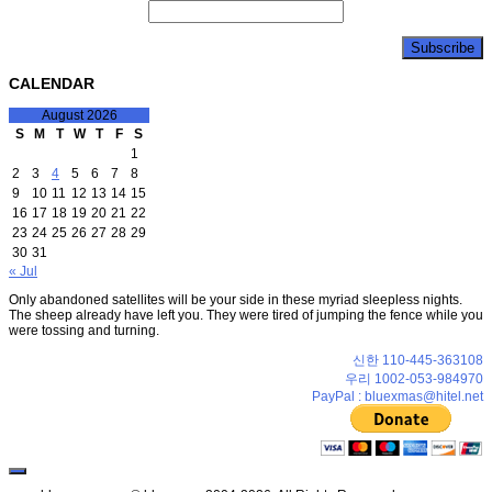
CALENDAR
August 2026
S
M
T
W
T
F
S
1
2
3
4
5
6
7
8
9
10
11
12
13
14
15
16
17
18
19
20
21
22
23
24
25
26
27
28
29
30
31
« Jul
Only abandoned satellites will be your side in these myriad sleepless nights.
The sheep already have left you. They were tired of jumping the fence while you
were tossing and turning.
신한 110-445-363108
우리 1002-053-984970
PayPal : bluexmas@hitel.net