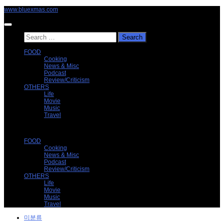
Skip
www.bluexmas.com
to
content
Search
for:
FOOD
Cooking
News & Misc
Podcast
Review/Criticism
OTHERS
Life
Movie
Music
Travel
FOOD
Cooking
News & Misc
Podcast
Review/Criticism
OTHERS
Life
Movie
Music
Travel
미분류