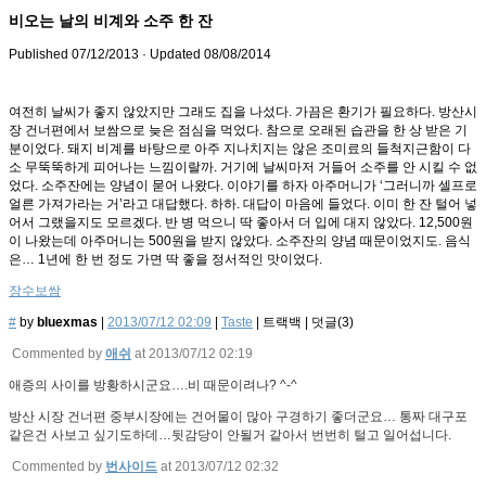
비오는 날의 비계와 소주 한 잔
Published
07/12/2013
· Updated
08/08/2014
여전히 날씨가 좋지 않았지만 그래도 집을 나섰다. 가끔은 환기가 필요하다. 방산시
장 건너편에서 보쌈으로 늦은 점심을 먹었다. 참으로 오래된 습관을 한 상 받은 기
분이었다. 돼지 비계를 바탕으로 아주 지나치지는 않은 조미료의 들척지근함이 다
소 무뚝뚝하게 피어나는 느낌이랄까. 거기에 날씨마저 거들어 소주를 안 시킬 수 없
었다. 소주잔에는 양념이 묻어 나왔다. 이야기를 하자 아주머니가 ‘그러니까 셀프로
얼른 가져가라는 거’라고 대답했다. 하하. 대답이 마음에 들었다. 이미 한 잔 털어 넣
어서 그랬을지도 모르겠다. 반 병 먹으니 딱 좋아서 더 입에 대지 않았다. 12,500원
이 나왔는데 아주머니는 500원을 받지 않았다. 소주잔의 양념 때문이었지도. 음식
은… 1년에 한 번 정도 가면 딱 좋을 정서적인 맛이었다.
장수보쌈
#
by
bluexmas
|
2013/07/12 02:09
|
Taste
|
트랙백
|
덧글(
3
)
Commented by
애쉬
at 2013/07/12 02:19
애증의 사이를 방황하시군요….비 때문이려나? ^-^
방산 시장 건너편 중부시장에는 건어물이 많아 구경하기 좋더군요… 통짜 대구포
같은건 사보고 싶기도하데…뒷감당이 안될거 같아서 번번히 털고 일어섭니다.
Commented by
번사이드
at 2013/07/12 02:32