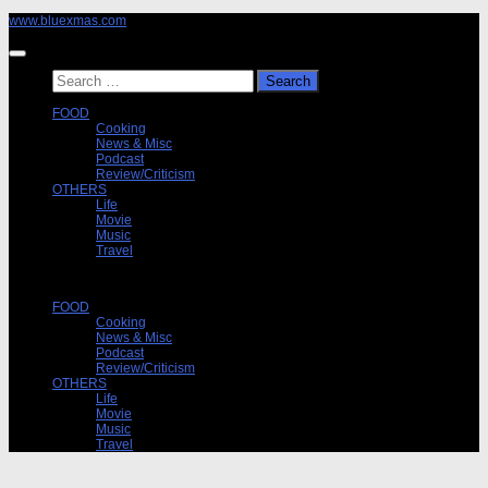
Skip
www.bluexmas.com
to
content
Search
for:
FOOD
Cooking
News & Misc
Podcast
Review/Criticism
OTHERS
Life
Movie
Music
Travel
FOOD
Cooking
News & Misc
Podcast
Review/Criticism
OTHERS
Life
Movie
Music
Travel