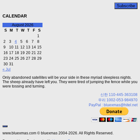
CALENDAR
August 2026
S
M
T
W
T
F
S
1
2
3
4
5
6
7
8
9
10
11
12
13
14
15
16
17
18
19
20
21
22
23
24
25
26
27
28
29
30
31
« Jul
Only abandoned satellites will be your side in these myriad sleepless nights.
The sheep already have left you. They were tired of jumping the fence while you
were tossing and turning.
신한 110-445-363108
우리 1002-053-984970
PayPal : bluexmas@hitel.net
www.bluexmas.com © bluexmas 2004-2026. All Rights Reserved.