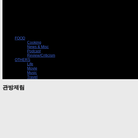
FOOD
Cooking
News & Misc
Podcast
Review/Criticism
OTHERS
Life
Movie
Music
Travel
관방제림
Life
07/16/2014
가고 싶다, 관방제림
그러니까 처음 거기에 섰을때, 바람에 실려오는 냄새가 딱 여름 같다고 생각했다. 눅