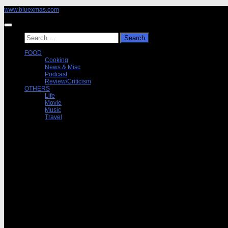
Skip
www.bluexmas.com
to
content
Search
for:
FOOD
Cooking
News & Misc
Podcast
Review/Criticism
OTHERS
Life
Movie
Music
Travel