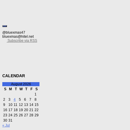
하면서 보낼 생각인데, 그래도 여름 지나기 전에 담양에는 한 번 가고 싶다. 떡갈비는 됐
@bluexmas47
bluexmas@hitel.net
Subscribe via RSS
CALENDAR
August 2026
S
M
T
W
T
F
S
1
2
3
4
5
6
7
8
9
10
11
12
13
14
15
16
17
18
19
20
21
22
23
24
25
26
27
28
29
30
31
« Jul