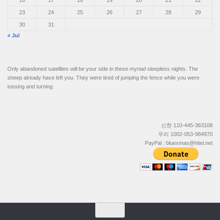
23
24
25
26
27
28
29
30
31
« Jul
Only abandoned satellites will be your side in these myriad sleepless nights. The
sheep already have left you. They were tired of jumping the fence while you were
tossing and turning.
신한 110-445-363108
우리 1002-053-984970
PayPal : bluexmas@hitel.net