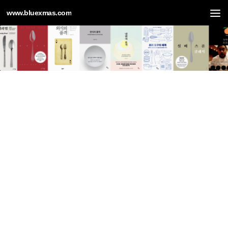
www.bluexmas.com
Skip to content