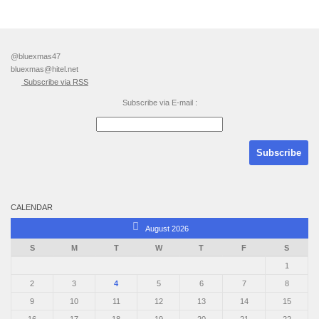
@bluexmas47
bluexmas@hitel.net
Subscribe via RSS
Subscribe via E-mail :
CALENDAR
August 2026
S
M
T
W
T
F
S
1
2
3
4
5
6
7
8
9
10
11
12
13
14
15
16
17
18
19
20
21
22