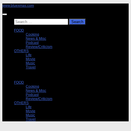
Skip
www.bluexmas.com
to
content
Search
for:
FOOD
Cooking
News & Misc
Podcast
Review/Criticism
OTHERS
Life
Movie
Music
Travel
FOOD
Cooking
News & Misc
Podcast
Review/Criticism
OTHERS
Life
Movie
Music
Travel