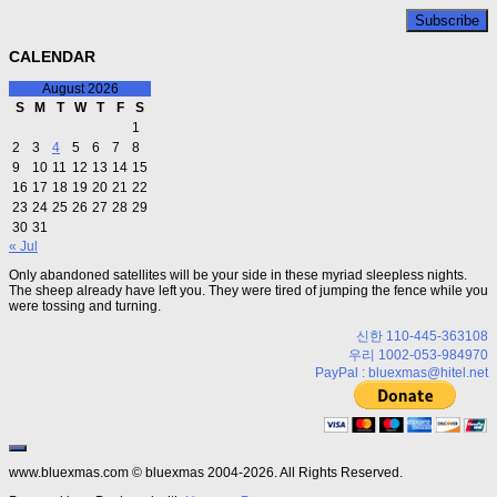
CALENDAR
August 2026
S
M
T
W
T
F
S
1
2
3
4
5
6
7
8
9
10
11
12
13
14
15
16
17
18
19
20
21
22
23
24
25
26
27
28
29
30
31
« Jul
Only abandoned satellites will be your side in these myriad sleepless nights.
The sheep already have left you. They were tired of jumping the fence while you
were tossing and turning.
신한 110-445-363108
우리 1002-053-984970
PayPal : bluexmas@hitel.net
www.bluexmas.com © bluexmas 2004-2026. All Rights Reserved.