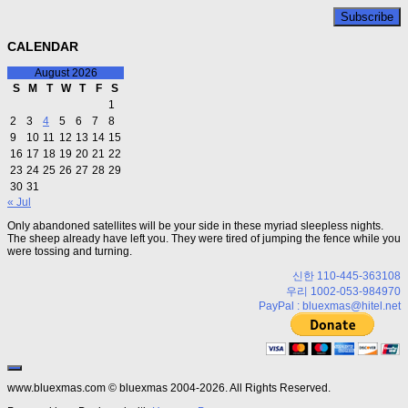
CALENDAR
August 2026
S
M
T
W
T
F
S
1
2
3
4
5
6
7
8
9
10
11
12
13
14
15
16
17
18
19
20
21
22
23
24
25
26
27
28
29
30
31
« Jul
Only abandoned satellites will be your side in these myriad sleepless nights.
The sheep already have left you. They were tired of jumping the fence while you
were tossing and turning.
신한 110-445-363108
우리 1002-053-984970
PayPal : bluexmas@hitel.net
www.bluexmas.com © bluexmas 2004-2026. All Rights Reserved.