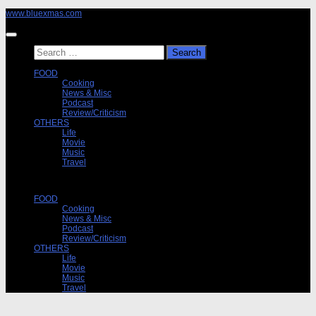
Skip
www.bluexmas.com
to
content
Search
for:
FOOD
Cooking
News & Misc
Podcast
Review/Criticism
OTHERS
Life
Movie
Music
Travel
FOOD
Cooking
News & Misc
Podcast
Review/Criticism
OTHERS
Life
Movie
Music
Travel