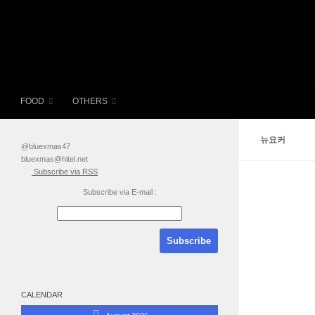
FOOD
OTHERS
뉴요커
@bluexmas47
bluexmas@hitel.net
Subscribe via RSS
Subscribe via E-mail :
CALENDAR