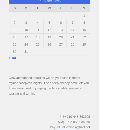
August 2026
S
M
T
W
T
F
S
1
2
3
4
5
6
7
8
9
10
11
12
13
14
15
16
17
18
19
20
21
22
23
24
25
26
27
28
29
30
31
« Jul
Only abandoned satellites will be your side in these
myriad sleepless nights. The sheep already have left you.
They were tired of jumping the fence while you were
tossing and turning.
신한 110-445-363108
우리 1002-053-984970
PayPal : bluexmas@hitel.net