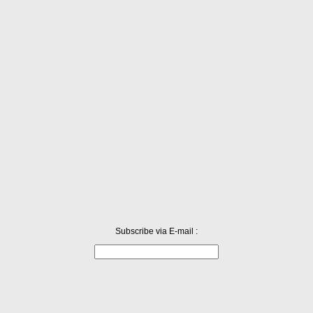
 기본적으로는 맞는 말이고 동의한다. 하지만 동시에 우려한다. 남성의 취사능력을 화제
엇보다 취사에 얽힌 성편향 고정관념을 타파해야 한다. 취사, 더 크게...
Subscribe via E-mail :