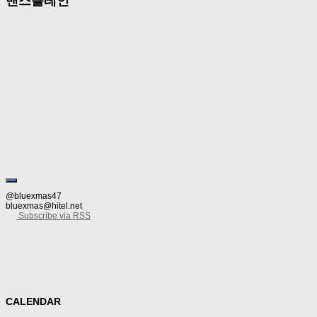
맨스플레인
Review/Criticism
08/04/2016
메모: 페미니즘과 남성의 취사 능력
‘페미니즘의 첫걸음은 남성의 취사 능력’이라는 요지의 말을 트위터에서 주워 들었다.
것인가. 과연 어떤 밥을 해야 하는가. 그래서 간단하게 몇 가지 생각해 보았다. 1. 무
@bluexmas47
bluexmas@hitel.net
Subscribe via RSS
CALENDAR