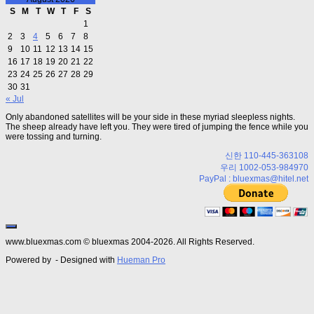
S
M
T
W
T
F
S
1
2
3
4
5
6
7
8
9
10
11
12
13
14
15
16
17
18
19
20
21
22
23
24
25
26
27
28
29
30
31
« Jul
Only abandoned satellites will be your side in these myriad sleepless nights.
The sheep already have left you. They were tired of jumping the fence while you
were tossing and turning.
신한 110-445-363108
우리 1002-053-984970
PayPal : bluexmas@hitel.net
www.bluexmas.com © bluexmas 2004-2026. All Rights Reserved.
Powered by
- Designed with
Hueman Pro