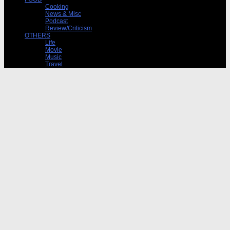
Cooking
News & Misc
Podcast
Review/Criticism
OTHERS
Life
Movie
Music
Travel