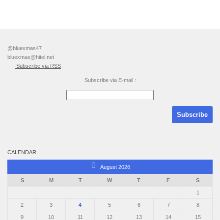
@bluexmas47
bluexmas@hitel.net
Subscribe via RSS
Subscribe via E-mail :
CALENDAR
August 2026
S
M
T
W
T
F
S
1
2
3
4
5
6
7
8
9
10
11
12
13
14
15