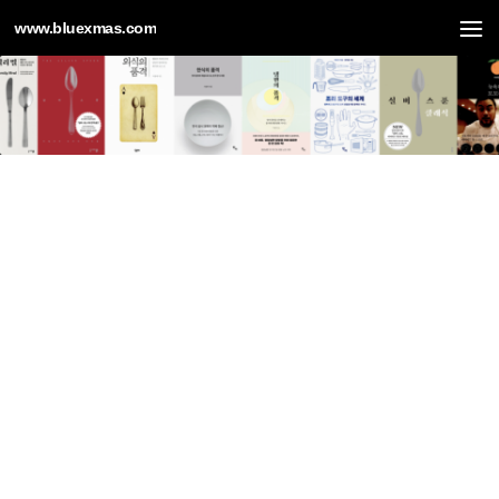
www.bluexmas.com
Skip to content