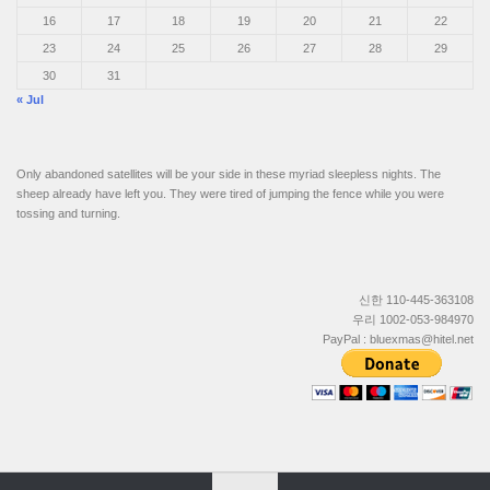
16
17
18
19
20
21
22
23
24
25
26
27
28
29
30
31
« Jul
Only abandoned satellites will be your side in these myriad sleepless nights. The
sheep already have left you. They were tired of jumping the fence while you were
tossing and turning.
신한 110-445-363108
우리 1002-053-984970
PayPal : bluexmas@hitel.net