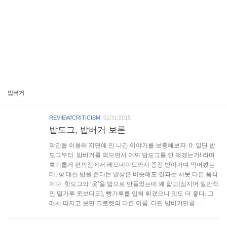
밥버거
REVIEW/CRITICISM
01/31/2015
밥도그, 밥버거 보론
막간을 이용해 지면에 안 나간 이야기를 보충해보자. 0. 일단 밥
도그부터. 밥버거를 먹으면서 어찌 밥도그를 안 먹겠는가! 라며
호기롭게 편의점에서 레모네이드까지 증정 받아가며 먹어봤는
데, 빵 대신 밥을 쓴다는 발상은 비슷해도 결과는 사뭇 다른 음식
이다. 핫도그의 ‘옷’을 밥으로 만들었는데 꽤 얇고(심지어 일반적
인 밀가루 옷보다도), 빵가루를 입혀 튀겼으니 맛도 더 좋다. 그
래서 따지고 보면 크로켓의 다른 이름. 다만 밥버거만큼...