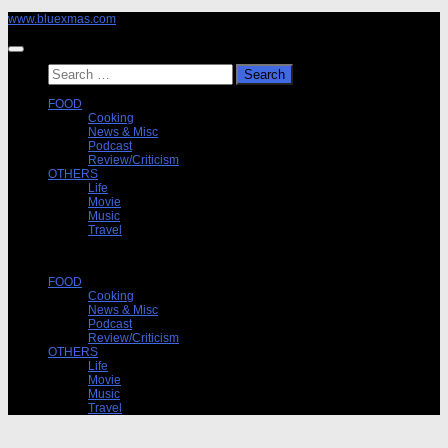
Skip
www.bluexmas.com
to
content
Search
for:
FOOD
Cooking
News & Misc
Podcast
Review/Criticism
OTHERS
Life
Movie
Music
Travel
FOOD
Cooking
News & Misc
Podcast
Review/Criticism
OTHERS
Life
Movie
Music
Travel