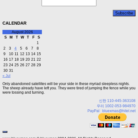
CALENDAR
August 2026
S
M
T
W
T
F
S
1
2
3
4
5
6
7
8
9
10
11
12
13
14
15
16
17
18
19
20
21
22
23
24
25
26
27
28
29
30
31
« Jul
Only abandoned satellites will be your side in these myriad sleepless nights.
The sheep already have left you. They were tired of jumping the fence while you
were tossing and turning.
신한 110-445-363108
우리 1002-053-984970
PayPal : bluexmas@hitel.net