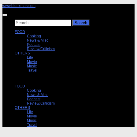
Skip
www.bluexmas.com
to
content
Search
for:
FOOD
Cooking
News & Misc
Podcast
Review/Criticism
OTHERS
Life
Movie
Music
Travel
FOOD
Cooking
News & Misc
Podcast
Review/Criticism
OTHERS
Life
Movie
Music
Travel