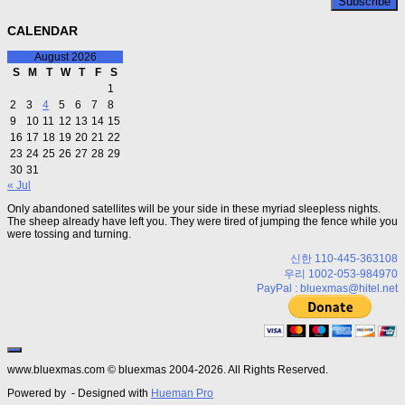
CALENDAR
August 2026
S
M
T
W
T
F
S
1
2
3
4
5
6
7
8
9
10
11
12
13
14
15
16
17
18
19
20
21
22
23
24
25
26
27
28
29
30
31
« Jul
Only abandoned satellites will be your side in these myriad sleepless nights.
The sheep already have left you. They were tired of jumping the fence while you
were tossing and turning.
신한 110-445-363108
우리 1002-053-984970
PayPal : bluexmas@hitel.net
www.bluexmas.com © bluexmas 2004-2026. All Rights Reserved.
Powered by
- Designed with
Hueman Pro