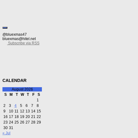
까 말까 한 점심 산책을 나섰다. 하필 직장인들 점심시간과 겹쳐 많은 사람들이 돌아다
@bluexmas47
bluexmas@hitel.net
Subscribe via RSS
CALENDAR
August 2026
S
M
T
W
T
F
S
1
2
3
4
5
6
7
8
9
10
11
12
13
14
15
16
17
18
19
20
21
22
23
24
25
26
27
28
29
30
31
« Jul