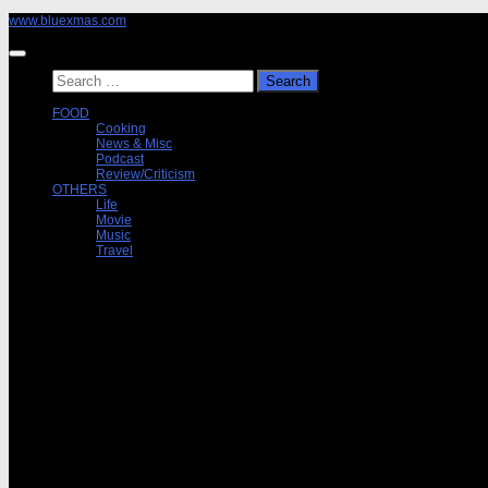
Skip
www.bluexmas.com
to
content
Search
for:
FOOD
Cooking
News & Misc
Podcast
Review/Criticism
OTHERS
Life
Movie
Music
Travel