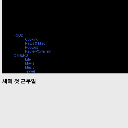
FOOD
Cooking
News & Misc
Podcast
Review/Criticism
OTHERS
Life
Movie
Music
Travel
새해 첫 근무일
Life
01/03/2017
새해 첫 근무일
그럭저럭 무난했다. 아침이라고 말할 수 있는 시각에 일어나 번역 할당량을 점심 먹기