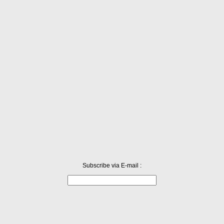
눈 티세트
차 포함 애프터눈 세트 1인 22,000원 (2인 40,000원). 적절한 단맛과 모난 구석
은 없다. 엄청나게 훌륭하지 않지만 내부적으로 정해...
Subscribe via E-mail :