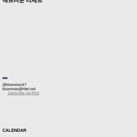
애프터눈 티세트
Review/Criticism
02/06/2015
[가로수길] 살롱 드 몽슈슈-내부 규율에 충실한 애프터
며칠 전 일 때문에 가로수길 근처에 갔다가 살롱 드 몽슈슈에서 중년의 티타임을 가졌다. 
얇아서 바삭했다. 꽤 여러가지 나오지만 어느 하나 그냥 공간을 메우기 위해 내놓은 것
@bluexmas47
bluexmas@hitel.net
Subscribe via RSS
CALENDAR