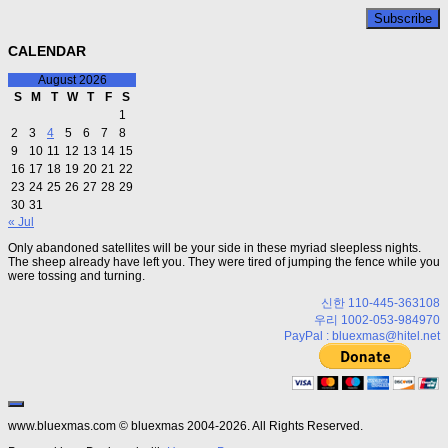
CALENDAR
August 2026
S
M
T
W
T
F
S
1
2
3
4
5
6
7
8
9
10
11
12
13
14
15
16
17
18
19
20
21
22
23
24
25
26
27
28
29
30
31
« Jul
Only abandoned satellites will be your side in these myriad sleepless nights.
The sheep already have left you. They were tired of jumping the fence while you
were tossing and turning.
신한 110-445-363108
우리 1002-053-984970
PayPal : bluexmas@hitel.net
www.bluexmas.com © bluexmas 2004-2026. All Rights Reserved.