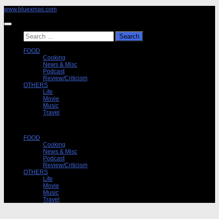
Skip
www.bluexmas.com
to
content
Search
for:
FOOD
Cooking
News & Misc
Podcast
Review/Criticism
OTHERS
Life
Movie
Music
Travel
FOOD
Cooking
News & Misc
Podcast
Review/Criticism
OTHERS
Life
Movie
Music
Travel