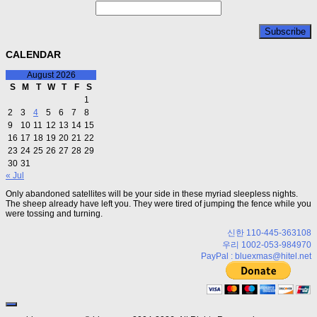
CALENDAR
August 2026
S
M
T
W
T
F
S
1
2
3
4
5
6
7
8
9
10
11
12
13
14
15
16
17
18
19
20
21
22
23
24
25
26
27
28
29
30
31
« Jul
Only abandoned satellites will be your side in these myriad sleepless nights.
The sheep already have left you. They were tired of jumping the fence while you
were tossing and turning.
신한 110-445-363108
우리 1002-053-984970
PayPal : bluexmas@hitel.net