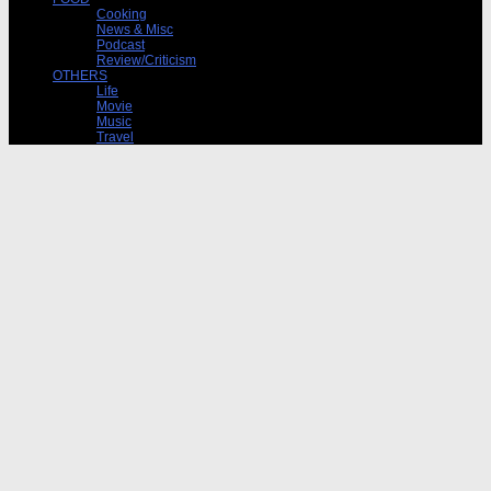
Cooking
News & Misc
Podcast
Review/Criticism
OTHERS
Life
Movie
Music
Travel