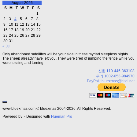
August 2026
S
M
T
W
T
F
S
1
2
3
4
5
6
7
8
9
10
11
12
13
14
15
16
17
18
19
20
21
22
23
24
25
26
27
28
29
30
31
« Jul
Only abandoned satellites will be your side in these myriad sleepless nights.
The sheep already have left you. They were tired of jumping the fence while you
were tossing and turning.
신한 110-445-363108
우리 1002-053-984970
PayPal : bluexmas@hitel.net
www.bluexmas.com © bluexmas 2004-2026. All Rights Reserved.
Powered by
- Designed with
Hueman Pro