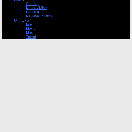
Cooking
News & Misc
Podcast
Review/Criticism
OTHERS
Life
Movie
Music
Travel