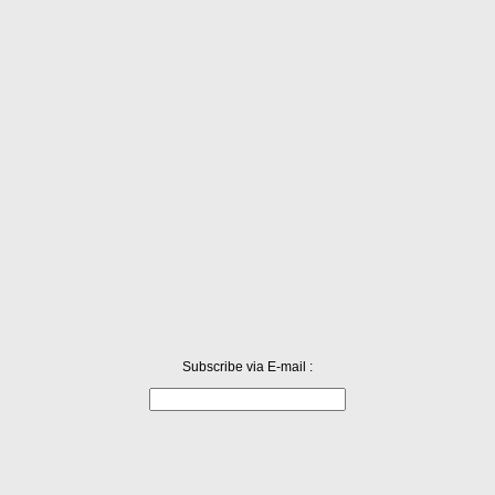
라고 만든 것인가’라고 고민마저 해보았다. 작고 정교하게, 만들다시피 한 아뮤즈가 쭉
로 젓가락을 쓰지 않는다. 비실용적이기 때문. 그래서 포크숟가락을 쓴다. 밥도 국물도
선택권이 생긴다. 젓가락을 쓸 수 있다. 사실 간부들도 젓가락으로 밥을 먹기 때문에,...
Subscribe via E-mail :