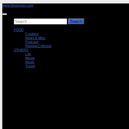
Skip
www.bluexmas.com
to
content
Search
for:
FOOD
Cooking
News & Misc
Podcast
Review/Criticism
OTHERS
Life
Movie
Music
Travel