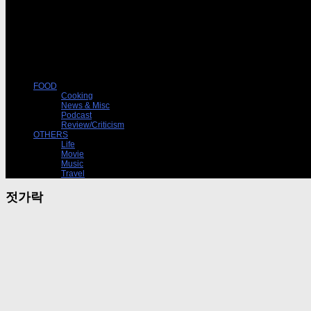
FOOD
Cooking
News & Misc
Podcast
Review/Criticism
OTHERS
Life
Movie
Music
Travel
젓가락
Review/Criticism
11/23/2015
(파인 다이닝) 젓가락의 고민
한식 또는 ‘콘템포러리’를 뼈대로 삼는 레스토랑 몇 군데에서 불편한 젓가락을 발견했