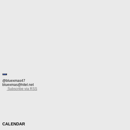
으로 쏠리는 한편 손놀림이 자유롭지 못하다. 거기에 끝이 뾰족하니 ‘차라리 찔러 먹으
Review/Criticism
09/15/2015
한없이 공허한 젓가락 우월론
재미 없는 군대 이야기부터 해보자. 경험자가 아니라도 알겠지만 군대에서는 기본적으
기본적으로 이걸 써서 밥을 먹어야 하는 것으로 알고 있으나, 소위 ‘짬밥’이 올라가면 
@bluexmas47
bluexmas@hitel.net
Subscribe via RSS
CALENDAR