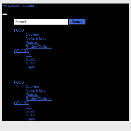
Skip
www.bluexmas.com
to
content
Search
for:
FOOD
Cooking
News & Misc
Podcast
Review/Criticism
OTHERS
Life
Movie
Music
Travel
FOOD
Cooking
News & Misc
Podcast
Review/Criticism
OTHERS
Life
Movie
Music
Travel