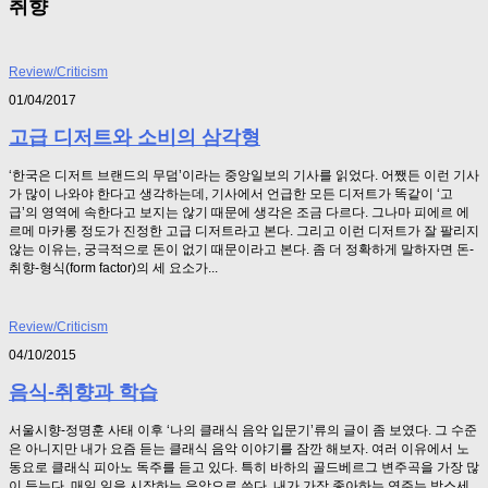
취향
Review/Criticism
01/04/2017
고급 디저트와 소비의 삼각형
‘한국은 디저트 브랜드의 무덤’이라는 중앙일보의 기사를 읽었다. 어쨌든 이런 기사
가 많이 나와야 한다고 생각하는데, 기사에서 언급한 모든 디저트가 똑같이 ‘고
급’의 영역에 속한다고 보지는 않기 때문에 생각은 조금 다르다. 그나마 피에르 에
르메 마카롱 정도가 진정한 고급 디저트라고 본다. 그리고 이런 디저트가 잘 팔리지
않는 이유는, 궁극적으로 돈이 없기 때문이라고 본다. 좀 더 정확하게 말하자면 돈-
취향-형식(form factor)의 세 요소가...
Review/Criticism
04/10/2015
음식-취향과 학습
서울시향-정명훈 사태 이후 ‘나의 클래식 음악 입문기’류의 글이 좀 보였다. 그 수준
은 아니지만 내가 요즘 듣는 클래식 음악 이야기를 잠깐 해보자. 여러 이유에서 노
동요로 클래식 피아노 독주를 듣고 있다. 특히 바하의 골드베르그 변주곡을 가장 많
이 듣는다. 매일 일을 시작하는 음악으로 쓴다. 내가 가장 좋아하는 연주는 박스세