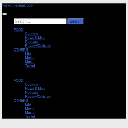
Skip
www.bluexmas.com
to
content
Search
for:
FOOD
Cooking
News & Misc
Podcast
Review/Criticism
OTHERS
Life
Movie
Music
Travel
FOOD
Cooking
News & Misc
Podcast
Review/Criticism
OTHERS
Life
Movie
Music
Travel