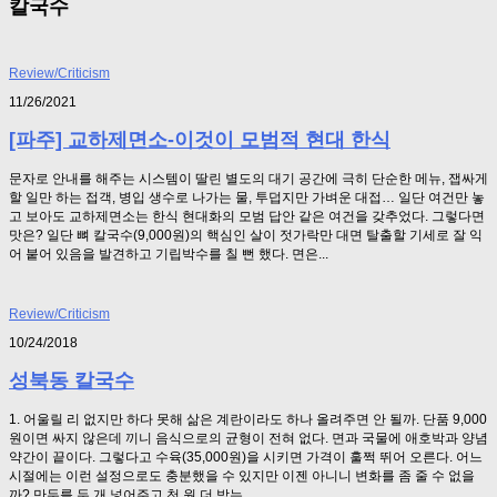
칼국수
Review/Criticism
11/26/2021
[파주] 교하제면소-이것이 모범적 현대 한식
문자로 안내를 해주는 시스템이 딸린 별도의 대기 공간에 극히 단순한 메뉴, 잽싸게
할 일만 하는 접객, 병입 생수로 나가는 물, 투덥지만 가벼운 대접… 일단 여건만 놓
고 보아도 교하제면소는 한식 현대화의 모범 답안 같은 여건을 갖추었다. 그렇다면
맛은? 일단 뼈 칼국수(9,000원)의 핵심인 살이 젓가락만 대면 탈출할 기세로 잘 익
어 붙어 있음을 발견하고 기립박수를 칠 뻔 했다. 면은...
Review/Criticism
10/24/2018
성북동 칼국수
1. 어울릴 리 없지만 하다 못해 삶은 계란이라도 하나 올려주면 안 될까. 단품 9,000
원이면 싸지 않은데 끼니 음식으로의 균형이 전혀 없다. 면과 국물에 애호박과 양념
약간이 끝이다. 그렇다고 수육(35,000원)을 시키면 가격이 훌쩍 뛰어 오른다. 어느
시절에는 이런 설정으로도 충분했을 수 있지만 이젠 아니니 변화를 좀 줄 수 없을
까? 만두를 두 개 넣어주고 천 원 더 받는...