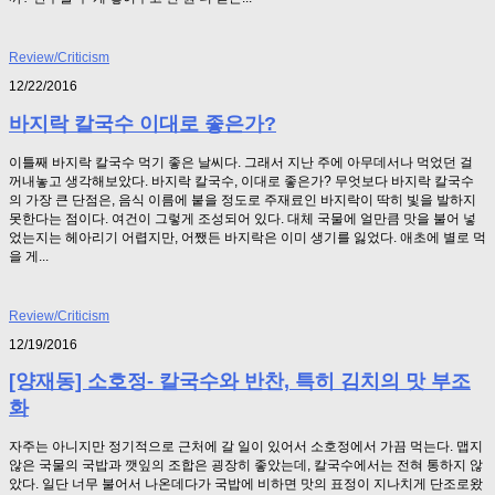
Review/Criticism
12/22/2016
바지락 칼국수 이대로 좋은가?
이틀째 바지락 칼국수 먹기 좋은 날씨다. 그래서 지난 주에 아무데서나 먹었던 걸
꺼내놓고 생각해보았다. 바지락 칼국수, 이대로 좋은가? 무엇보다 바지락 칼국수
의 가장 큰 단점은, 음식 이름에 붙을 정도로 주재료인 바지락이 딱히 빛을 발하지
못한다는 점이다. 여건이 그렇게 조성되어 있다. 대체 국물에 얼만큼 맛을 불어 넣
었는지는 헤아리기 어렵지만, 어쨌든 바지락은 이미 생기를 잃었다. 애초에 별로 먹
을 게...
Review/Criticism
12/19/2016
[양재동] 소호정- 칼국수와 반찬, 특히 김치의 맛 부조
화
자주는 아니지만 정기적으로 근처에 갈 일이 있어서 소호정에서 가끔 먹는다. 맵지
않은 국물의 국밥과 깻잎의 조합은 굉장히 좋았는데, 칼국수에서는 전혀 통하지 않
았다. 일단 너무 불어서 나온데다가 국밥에 비하면 맛의 표정이 지나치게 단조로왔