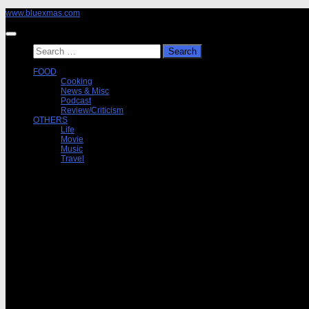
Skip
www.bluexmas.com
to
content
Search
for:
FOOD
Cooking
News & Misc
Podcast
Review/Criticism
OTHERS
Life
Movie
Music
Travel