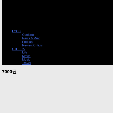
FOOD
Cooking
News & Misc
Podcast
Review/Criticism
OTHERS
Life
Movie
Music
Travel
7000원
Review/Criticism
08/31/2015
7,000원짜리 간장게장
지난 글이 비싼 음식에 대한 것이었으니, 이번엔 싼 것에 대한 글을 써보자. 2-3주