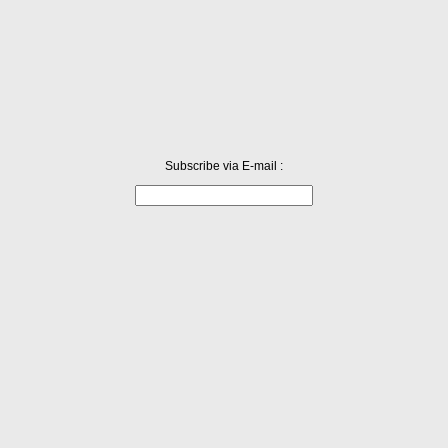
셉트로 온갖 생선구이며 제육볶음까지 파는 가운데 이걸 주력...
Subscribe via E-mail :