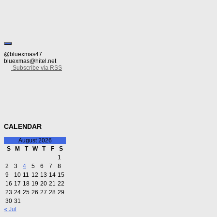
견한 7,000원짜리 간장게장. 심지어 게장만 파는 것도 아니고, 동네 밥 및 술집 콘
@bluexmas47
bluexmas@hitel.net
Subscribe via RSS
CALENDAR
August 2026
S
M
T
W
T
F
S
1
2
3
4
5
6
7
8
9
10
11
12
13
14
15
16
17
18
19
20
21
22
23
24
25
26
27
28
29
30
31
« Jul