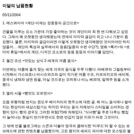
이달의 납품현황
05/11/2004
1. 에스콰이어 <계단-이제는 정중동의 공간으로>
건물을 이루는 요소 가운데 가장 좋아하는 것이 계단이라 꼭 한 번 다뤄보고 싶었
다. 그래서 꽤 오랫동안 생각해왔는데 연재의 마지막 글감이 되고 나니 기분이 좀
묘했다. 물론, 마지막의 글감이라면 이렇게 오랫동안 생각해왔던 것이어야만 하지
않을까… 계단의 특성과 실무에서의 응용(일종의 수련 수단?), 영화 <록키>와 <로
마의 휴일>에서의 계단, 디자인 요소로의 응용 등등의 이야기를 담았다.
2. 월간 조선 <맛있는 상식 2-세계의 여름 음식>
이번에는 여름에 즐겨 찾는 세계 각국의 음식을 두루 다뤘다. 바베큐와 그릴링부터
시작해서 가스파쵸나 비시슈와즈와 같이 차가운 여름 수프, 카르파치오와 세비체,
중국식 냉채와 냉면 등을, 마실 것으로는 모히토나 비뇨 베르데, 밀맥주 등을 소개
했다.
3. 엘라 서울 <빵맛도 모르면서>
요즘 유행처럼 번지는 윈도우 베이커리의 현주소에 대한 글. 뭐 어느 음식에나 벌어
지는 현상이라 새삼스럽기는 하지만 우리는 음식 자체보다 스타일을 소비하는 경
향이 있다. 빵의 경우도 그러한 위험(?!)에 처해있다. “식사빵”을 주로 다루는 빵집
이 늘어나는 현실이 반가우면서도 한편 반갑지 않은 이유가 바로 그것이다.
그 밖에 빈폴 블로그에는 스콘과 더불어 영국의 클래식한 ‘티푸드’라 할 수 있는 숏
브레드에 관한 컨텐츠를 납품했으며, 고든 램지의 셰퍼드 파이에 대한 포스팅은 블