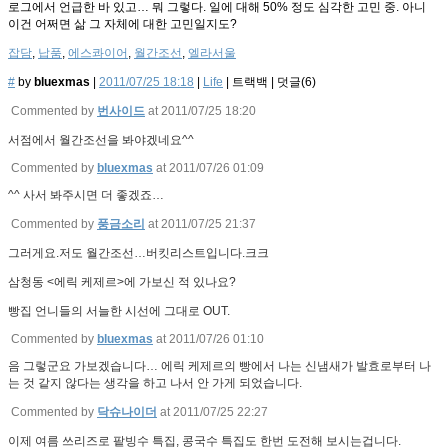
로그에서 언급한 바 있고… 뭐 그렇다. 일에 대해 50% 정도 심각한 고민 중. 아니
이건 어쩌면 삶 그 자체에 대한 고민일지도?
잡담
,
납품
,
에스콰이어
,
월간조선
,
엘라서울
#
by
bluexmas
|
2011/07/25 18:18
|
Life
|
트랙백
|
덧글(
6
)
Commented by
번사이드
at 2011/07/25 18:20
서점에서 월간조선을 봐야겠네요^^
Commented by
bluexmas
at 2011/07/26 01:09
^^ 사서 봐주시면 더 좋겠죠…
Commented by
풍금소리
at 2011/07/25 21:37
그러게요.저도 월간조선…버킷리스트입니다.크크
삼청동 <에릭 케제르>에 가보신 적 있나요?
빵집 언니들의 서늘한 시선에 그대로 OUT.
Commented by
bluexmas
at 2011/07/26 01:10
음 그렇군요 가보겠습니다… 에릭 케제르의 빵에서 나는 신냄새가 발효로부터 나
는 것 같지 않다는 생각을 하고 나서 안 가게 되었습니다.
Commented by
닥슈나이더
at 2011/07/25 22:27
이제 여름 쓰리즈로 팥빙수 특집, 콩국수 특집도 한번 도전해 보시는겁니다.