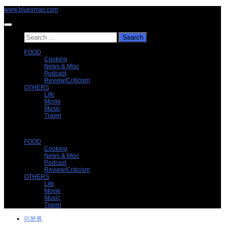
Skip
www.bluexmas.com
to
content
Search
for:
FOOD
Cooking
News & Misc
Podcast
Review/Criticism
OTHERS
Life
Movie
Music
Travel
FOOD
Cooking
News & Misc
Podcast
Review/Criticism
OTHERS
Life
Movie
Music
Travel
미분류