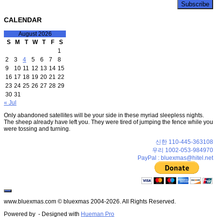
CALENDAR
August 2026
S
M
T
W
T
F
S
1
2
3
4
5
6
7
8
9
10
11
12
13
14
15
16
17
18
19
20
21
22
23
24
25
26
27
28
29
30
31
« Jul
Only abandoned satellites will be your side in these myriad sleepless nights.
The sheep already have left you. They were tired of jumping the fence while you
were tossing and turning.
신한 110-445-363108
우리 1002-053-984970
PayPal : bluexmas@hitel.net
www.bluexmas.com © bluexmas 2004-2026. All Rights Reserved.
Powered by
- Designed with
Hueman Pro