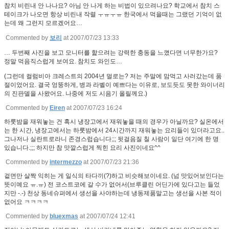
참치 비린내 안 나나요? 아님 안 나게 하는 비법이 있으려나요? 학교에서 참치 스
테이크가 나오면 항상 비린내 작렬 ㅜㅠㅜㅠ 한국에서 먹을때는 그랬던 기억이 없
는데 왜 그런지 모르겠어요…
Commented by
보리
at 2007/07/23 13:33
… 두번째 사진을 보고 모니터를 핥으려는 강력한 충동을 느꼈다면 너무한가요?
정말 먹음직스럽게 보여요. 참치도 와인도…
(그런데 컬럼비아 크레스트의 2004년 멀로는? 저는 주말에 맘먹고 사러갔는데 품
절이었어요. 결국 엉뚱하게, 병과 라벨이 예쁘다는 이유로, 보도듯도 못한 와이너리
의 진판델을 사왔어요. 나중에 저도 시음기 올릴께요.)
Commented by
Eiren
at 2007/07/23 16:24
하룻밤을 재워놓는 건 혹시 냉장고에서 재워놓을 때의 경우가 아닐까요? 실온에서
는 한 시간, 냉장고에서는 하룻밤에서 24시간까지 재워놓는 요리들이 있더라고요..
그나저나 실란트로라니 존경스럽습니다;;; 뒷걸음질 칠 사람이 일단 여기에 한 명
있습니다.;;; 하지만 참 맛깔스럽게 찍힌 요리 사진이네요^^
Commented by
intermezzo
at 2007/07/23 21:36
겉면만 살짝 익히는 게 일식의 타다끼(?)하고 비슷해보이네요. (넘 맛있어보인다는
뜻이예요 ㅠ.ㅠ) 전 코스트코에 갈 수가 없어서(브루클린 어딘가에 있다고는 들었
지만 -.-) 천상 동네슈퍼에서 생선을 사야하는데 냉동제품말고는 생선을 사본 적이
없어요 ㅋㅋㅋㅋ
Commented by
bluexmas
at 2007/07/24 12:41