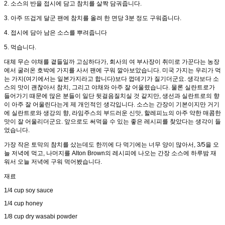
2. 소스의 반을 접시에 담고 참치를 살짝 담궈줍니다.
3. 아주 뜨겁게 달군 팬에 참치를 올려 한 면당 3분 정도 구워줍니다.
4. 접시에 담아 남은 소스를 뿌려줍니다
5. 먹습니다.
대체 무슨 야채를 곁들일까 고심하다가, 회사의 여 부사장이 취미로 가꾼다는 농장
에서 굴러온 호박에 가지를 사서 팬에 구워 깔아보았습니다. 미국 가지는 우리가 먹
는 가지(여기에서는 일본가지라고 합니다)보다 껍데기가 질기더군요. 생각보다 소
스의 맛이 괜찮아서 참치, 그리고 야채와 아주 잘 어울렸습니다. 물론 실란트로가
들어가기 때문에 많은 분들이 일단 뒷걸음질치실 것 같지만, 생선과 실란트로의 향
이 아주 잘 어울린다는게 제 개인적인 생각입니다. 소스는 간장이 기본이지만 거기
에 실란트로와 생강의 향, 라임주스의 부드러운 신맛, 할레피뇨의 아주 약한 매콤한
맛이 잘 어울리더군요. 앞으로도 써먹을 수 있는 좋은 레시피를 찾았다는 생각이 들
었습니다.
가장 작은 토막의 참치를 샀는데도 한끼에 다 먹기에는 너무 양이 많아서, 3/5을 오
늘 저녁에 먹고, 나머지를 Alton Brown의 레시피에 나오는 간장 소스에 하루밤 재
워서 오늘 저녁에 구워 먹어봤습니다.
재료
1/4 cup soy sauce
1/4 cup honey
1/8 cup dry wasabi powder