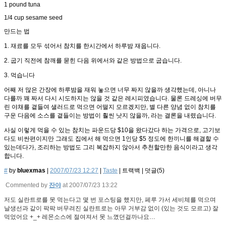
1 pound tuna
1/4 cup sesame seed
만드는 법
1. 재료를 모두 섞어서 참치를 한시간에서 하루밤 재웁니다.
2. 굽기 직전에 참깨를 묻힌 다음 위에서와 같은 방법으로 굽습니다.
3. 먹습니다
어째 저 많은 간장에 하루밤을 재워 놓으면 너무 짜지 않을까 생각했는데, 아니나
다를까 꽤 짜서 다시 시도하지는 않을 것 같은 레시피였습니다. 물론 드레싱에 버무
린 야채를 곁들여 샐러드로 먹으면 어떨지 모르겠지만, 별 다른 양념 없이 참치를
구운 다음에 소스를 곁들이는 방법이 훨씬 낫지 않을까, 라는 결론을 내렸습니다.
사실 이렇게 먹을 수 있는 참치는 파운드당 $10을 왔다갔다 하는 가격으로, 고기보
다도 비싼편이지만 그래도 집에서 해 먹으면 1인당 $5 정도에 한끼니를 해결할 수
있는데다가, 조리하는 방법도 그리 복잡하지 않아서 추천할만한 음식이라고 생각
합니다.
#
by
bluexmas
|
2007/07/23 12:27
|
Taste
|
트랙백
|
덧글(
5
)
Commented by
잔야
at 2007/07/23 13:22
저도 실란트로를 못 먹는다고 몇 번 포스팅을 했지만, 페루 가서 세비체를 먹으며
날생선과 같이 팍팍 버무려진 실란트로는 아무 거부감 없이 (있는 것도 모르고) 잘
먹었어요 +_+ 레몬소스에 절여져서 못 느꼈던걸까나요…