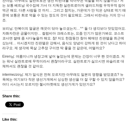
잔야님: 아무래도 실란트로는 생선 비린내를 막아주는 역할을 하지 않을까요? 저
는 보통 베트남 국수집에 가서 더 지독한 실란트로마저 샐러드처럼 우적우적 씹어
먹곤 해요. 다른 사람들 것 까지… 그리고 참치는, 가운데가 안 익은 상태로 먹기 때
문에 보통은 회로 먹을 수 있는 정도의 것이 필요해요. 그래서 비린내는 거의 안 나
죠.
보리님: 만복이의 얼굴은 깨끗이 닦아 놓으셨는지…^^ 둘 다 생각보다 맛있었어요.
자화자찬은 금물이지만… 컬럼비아 크레스트는, 요즘 인기가 많은가봐요. 코스트
코사면 쌀때 좀 사다놓을까 해요. 참! 저도 한참동안 찾아 헤매던 진판델을 최근에
샀는데… 아시겠지만 진판델은 강해서, 음식도 양념이 강하게 된 것이 낫다고 하더
라구요. 제 생각에 목살 고추장 구이면 딱 좋을 것 같은데, 어떨까요?
Eiren님: 여름이니까 냉장고에 넣어 놓았는데 문제는 간장이 너무 짠 것이겠죠. 저
는 워낙 실란트로에 무적이라서 괜찮더라구요. 실란트로가 싫으시면 파슬리로 대
체하셔도 괜찮을 것 같아요.
intermezzo님: 제가 일식은 전혀 모르지만 아무래도 일본의 영향을 받았겠죠? 뉴
욕에는 여기보다 작은 생선가게에서 싱싱한 생선을 더 잘 구할 수 있지 않을까요?
어디 사시는지 모르지만 첼시마켓에도 생선가게가 있던가요?
Share this:
Like this: