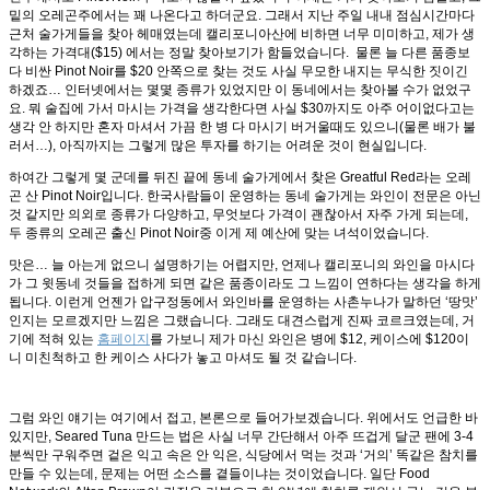
밑의 오레곤주에서는 꽤 나온다고 하더군요. 그래서 지난 주일 내내 점심시간마다
근처 술가게들을 찾아 헤매였는데 캘리포니아산에 비하면 너무 미미하고, 제가 생
각하는 가격대($15) 에서는 정말 찾아보기가 함들었습니다. 물론 늘 다른 품종보
다 비싼 Pinot Noir를 $20 안쪽으로 찾는 것도 사실 무모한 내지는 무식한 짓이긴
하겠죠… 인터넷에서는 몇몇 종류가 있었지만 이 동네에서는 찾아볼 수가 없었구
요. 뭐 술집에 가서 마시는 가격을 생각한다면 사실 $30까지도 아주 어이없다고는
생각 안 하지만 혼자 마셔서 가끔 한 병 다 마시기 버거울때도 있으니(물론 배가 불
러서…), 아직까지는 그렇게 많은 투자를 하기는 어려운 것이 현실입니다.
하여간 그렇게 몇 군데를 뒤진 끝에 동네 술가게에서 찾은 Greatful Red라는 오레
곤 산 Pinot Noir입니다. 한국사람들이 운영하는 동네 술가게는 와인이 전문은 아닌
것 같지만 의외로 종류가 다양하고, 무엇보다 가격이 괜찮아서 자주 가게 되는데,
두 종류의 오레곤 출신 Pinot Noir중 이게 제 예산에 맞는 녀석이었습니다.
맛은… 늘 아는게 없으니 설명하기는 어렵지만, 언제나 캘리포니의 와인을 마시다
가 그 윗동네 것들을 접하게 되면 같은 품종이라도 그 느낌이 연하다는 생각을 하게
됩니다. 이런게 언젠가 압구정동에서 와인바를 운영하는 사촌누나가 말하던 ‘땅맛’
인지는 모르겠지만 느낌은 그랬습니다. 그래도 대견스럽게 진짜 코르크였는데, 거
기에 적혀 있는
홈페이지
를 가보니 제가 마신 와인은 병에 $12, 케이스에 $120이
니 미친척하고 한 케이스 사다가 놓고 마셔도 될 것 같습니다.
그럼 와인 얘기는 여기에서 접고, 본론으로 들어가보겠습니다. 위에서도 언급한 바
있지만, Seared Tuna 만드는 법은 사실 너무 간단해서 아주 뜨겁게 달군 팬에 3-4
분씩만 구워주면 겉은 익고 속은 안 익은, 식당에서 먹는 것과 ‘거의’ 똑같은 참치를
만들 수 있는데, 문제는 어떤 소스를 곁들이냐는 것이었습니다. 일단 Food