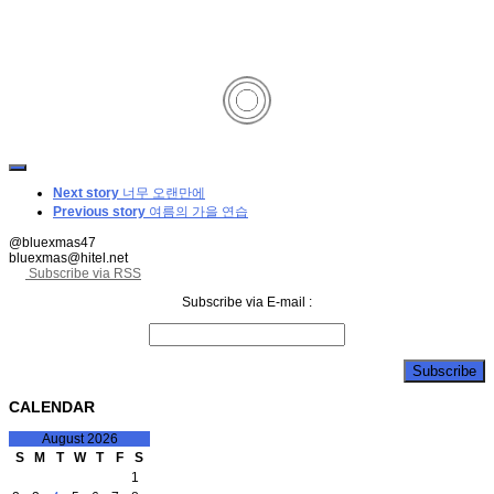
Next story
너무 오랜만에
Previous story
여름의 가을 연습
@bluexmas47
bluexmas@hitel.net
Subscribe via RSS
Subscribe via E-mail :
CALENDAR
August 2026
S
M
T
W
T
F
S
1