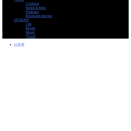
Cooking
News & Misc
Podcast
Review/Criticism
OTHERS
Life
Movie
Music
Travel
미분류