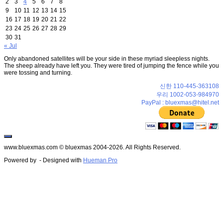
2
3
4
5
6
7
8
9
10
11
12
13
14
15
16
17
18
19
20
21
22
23
24
25
26
27
28
29
30
31
« Jul
Only abandoned satellites will be your side in these myriad sleepless nights.
The sheep already have left you. They were tired of jumping the fence while you
were tossing and turning.
신한 110-445-363108
우리 1002-053-984970
PayPal : bluexmas@hitel.net
www.bluexmas.com © bluexmas 2004-2026. All Rights Reserved.
Powered by
- Designed with
Hueman Pro