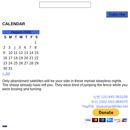
CALENDAR
August 2026
S
M
T
W
T
F
S
1
2
3
4
5
6
7
8
9
10
11
12
13
14
15
16
17
18
19
20
21
22
23
24
25
26
27
28
29
30
31
« Jul
Only abandoned satellites will be your side in these myriad sleepless nights.
The sheep already have left you. They were tired of jumping the fence while you
were tossing and turning.
신한 110-445-363108
우리 1002-053-984970
PayPal : bluexmas@hitel.net