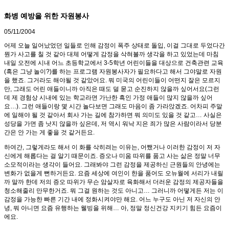
화병 예방을 위한 자원봉사
05/11/2004
어제 오늘 일어났었던 일들로 인해 감정이 폭주 상태로 돌입, 이걸 그대로 두었다간
뭔가 사고를 칠 것 같아 대체 어떻게 감정을 삭혀볼까 생각을 하고 있었는데 마침
내일 오전에 시내 어느 초등학교에서 3-5학년 어린이들을 대상으로 건축관련 교육
(혹은 그냥 놀이?)를 하는 프로그램 자원봉사자가 필요하다고 해서 그야말로 자원
을 했죠. 그거라도 해야될 것 같았어요. 뭐 미국의 어린이들이 어떤지 잘은 모르지
만, 그래도 어린 애들이니까 아직은 때도 덜 묻고 순진하지 않을까 싶어서요(그런
데 제 경험상 시내에 있는 학교라면 가난한 흑인 가정 애들이 많지 않을까 싶어
요…). 그런 애들이랑 몇 시간 놀다보면 그래도 마음이 좀 가라앉겠죠. 어차피 주말
에 일해야 될 것 같아서 회사 가는 길에 참가하면 뭐 의미도 있을 것 같고… 사실은
성당을 가면 좀 낫지 않을까 싶은데, 저 역시 워낙 지은 죄가 많은 사람이라서 당분
간은 안 가는 게 좋을 것 같거든요.
하여간, 그렇게라도 해서 이 화를 삭히려는 이유는, 어쨌거나 이러한 감정이 저 자
신에게 해롭다는 걸 알기 때문이죠. 증오나 미움 따위를 품고 사는 삶은 정말 너무
소모적이라는 생각이 들어요. 그래봐야 그런 감정을 제공하신 근원들의 안녕에는
변화가 없을게 뻔하거든요. 요즘 세상에 여인이 한을 품어도 오뉴월에 서리가 내릴
까 말까 한데 저의 증오 따위가 무슨 암살자로 육화해서 더러운 감정의 제공자들을
청소해줄리 만무한거죠. 뭐 그걸 원하는 것도 아니고… 그러니까 어떻게든 저는 이
감정을 가능한 빠른 기간 내에 정화시켜야만 해요. 어느 누구도 아닌 저 자신의 안
녕, 뭐 아니면 요즘 유행하는 웰빙을 위해… 아, 정말 정신건강 지키기 힘든 요즘이
에요.