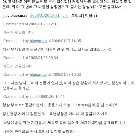
아, 혹시라도 어떤 분들은 또 무슨 일이길래 저렇게 난리 법석이야… 하실 것도 같
은데, 뭐 다 그 밥에 그 나물인 상황인거죠. 곰치는 항상 배가 고픈 종자라서…
#
by
bluexmas
|
2008/01/26 12:21
|
Life
|
트랙백
|
덧글(
7
)
Commented at 2008/01/26 12:31
비공개 덧글입니다.
Commented by
bluexmas
at 2008/01/27 14:35
제가 무시할만큼 무신경한 사람이면 뭐 이러고 살지도 않겠죠…-_-;;;
Commented at 2008/01/28 09:34
비공개 덧글입니다.
Commented by
bluexmas
at 2008/01/28 10:53
그… 저는 남자고 해서 눈물이 없지만, 아마 같은 상황에 처하셨다면 분신이라도 하
셨을지도 몰라요.
Commented by
j
at 2008/01/30 10:41
항상 부르르~ 공감하면서도 웃음짓게 하는 bluexmas님의 글 넘 조아요!
정신건강 지키기 힘든건 뭐…특별상황은 아니나 더 공감이 가네요.
‘화병예방을 위한 자원봉사’ 제목도 맘에 들어요! 화재예방만큼 중요하죠 ㅎㅎ
나중에 관련글을 써서 트랙백 걸지도 몰라요~