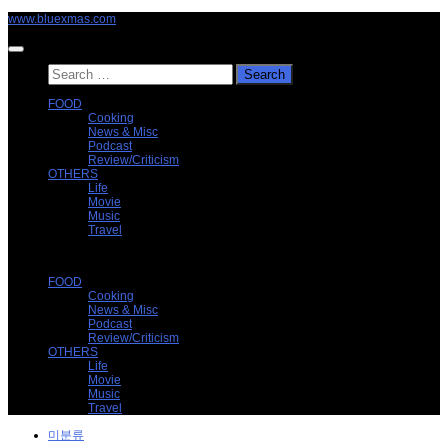
Skip
www.bluexmas.com
to
content
Search
for:
FOOD
Cooking
News & Misc
Podcast
Review/Criticism
OTHERS
Life
Movie
Music
Travel
FOOD
Cooking
News & Misc
Podcast
Review/Criticism
OTHERS
Life
Movie
Music
Travel
미분류