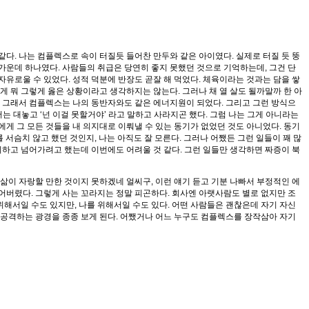
같다. 나는 컴플렉스로 속이 터질듯 들어찬 만두와 같은 아이였다. 실제로 터질 듯 뚱
 가운데 하나였다. 사람들의 취급은 당연히 좋지 못했던 것으로 기억하는데, 그건 단
자유로울 수 있었다. 성적 덕분에 반장도 곧잘 해 먹었다. 체육이라는 것과는 담을 쌓
 뭐 그렇게 옳은 상황이라고 생각하지는 않는다. 그러나 채 열 살도 될까말까 한 아
다. 그래서 컴플렉스는 나의 동반자와도 같은 에너지원이 되었다. 그리고 그런 방식으
 대놓고 ‘넌 이걸 못할거야’ 라고 말하고 사라지곤 했다. 그럼 나는 그게 아니라는
에게 그 모든 것들을 내 의지대로 이뤄낼 수 있는 동기가 없었던 것도 아니었다. 동기
서슴치 않고 했던 것인지, 나는 아직도 잘 모른다. 그러나 어쨌든 그런 일들이 꽤 많
리하고 넘어가려고 했는데 이번에도 어려울 것 같다. 그런 일들만 생각하면 짜증이 북
 삶이 자랑할 만한 것이지 못하겠네 얼씨구, 이런 얘기 듣고 기분 나빠서 부정적인 에
어버렸다. 그렇게 사는 꼬라지는 정말 피곤하다. 회사엔 아랫사람도 별로 없지만 조
해서일 수도 있지만, 나를 위해서일 수도 있다. 어떤 사람들은 괜찮은데 자기 자신
 공격하는 광경을 종종 보게 된다. 어쨌거나 어느 누구도 컴플렉스를 장작삼아 자기