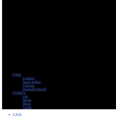
FOOD
Cooking
News & Misc
Podcast
Review/Criticism
OTHERS
Life
Movie
Music
Travel
미분류