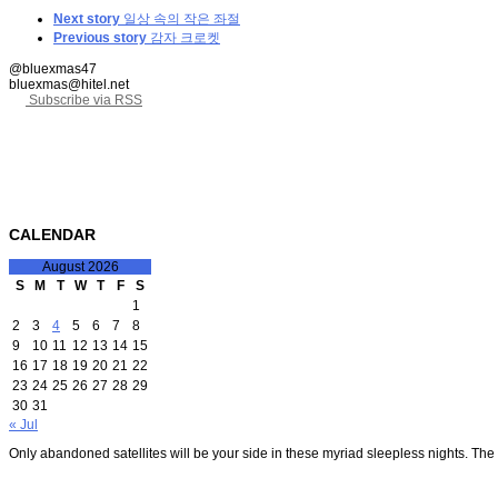
Next story
일상 속의 작은 좌절
Previous story
감자 크로켓
@bluexmas47
bluexmas@hitel.net
Subscribe via RSS
CALENDAR
August 2026
S
M
T
W
T
F
S
1
2
3
4
5
6
7
8
9
10
11
12
13
14
15
16
17
18
19
20
21
22
23
24
25
26
27
28
29
30
31
« Jul
Only abandoned satellites will be your side in these myriad sleepless nights. The