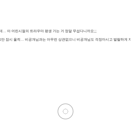
데… 아 어린시절의 트라우마 평생 가는 거 정말 무섭다니까요;;;
나서 그만 잠시 울컥… 비공개님과는 아무런 상관없으니 비공개님도 걱정마시고 발랄하게 