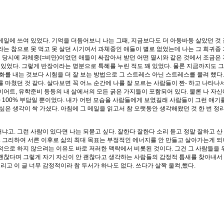
메일에 쓰여 있었다. 기억을 더듬어보니 나는 그때, 지금보다도 더 아둥바둥 살았던 것 
라는 참으로 못 먹고 못 살던 시기여서 과체중인 애들이 별로 없었는데 나는 그 희귀종
그 당시에 과체중(=비만)이었던 애들이 싸잡아서 받던 어떤 멸시와 같은 것에서 조금은 
었다. 그렇게 반장이라는 명분으로 특혜를 누린 적도 꽤 있었다. 물론 지금까지도 그게
 화를 내는 것보다 시험을 더 잘 보는 방법으로 그 스트레스 아닌 스트레스를 풀려 했
쳤던 것 같다. 살다보면 꼭 어느 순간에 나를 잘 모르는 사람들이 짠- 하고 나타나서는
이어트, 유학준비 등등의 내 삶에서의 모든 굵은 가지들이 포함되어 있다. 물론 나 자신
100% 부담일 뿐이었다. 내가 어떤 모습을 사람들에게 보였길래 사람들이 그런 얘기를 
은 생각이 싹 가셨다. 아침에 그 메일을 읽고서 참 오랫동안 생각해왔던 것 한 번 정
냐고. 그런 사람이 있다면 나는 되묻고 싶다. 잘한다 잘한다 소리 듣고 정말 잘하고 산
 그리하여 서른 이후로 삶의 최대 목표는 부정적인 에너지를 안 만들고 살아가는게 되
로 하지 않으려는 이유도 바로 저러한 맥락에서 비롯된 것이다. 그건 그 사람들을 위
 괜찮다며 그렇게 자기 자신이 안 괜찮다고 생각하는 사람들의 감정적 틈새를 찾아내서
리고 이 글 너무 감정적이라 참 두서가 하나도 없다. 쓰다가 살짝 울컥,했다.