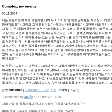
Complex, my energy
05/11/2004
너는 초등학교 때에도 시험이면 새벽 두 시까지도 안 자고 공부했던 애였잖니, 라고 
뚱하기도 했다. 그리고 그게 원인이었다. 육체는 나의 굴레였다. 그때만 해도 우리나
지 철 안 든 애들에 국한된 경우는 아니었다. 나는 그래도 공부를 곧잘 했기 때문에 
고 살았던 덕분에 실기평가는 언제나 꼴찌였지만 그래도 성적은 어떻게든 유지할 수 있
이가 그런 것까지 헤아릴 수는 없는 노릇, 누군가 나를 보고 돼지라고 놀린다면 나는
로 부정적인 에너지를 생산해서 나를 채찍질하는 방법으로 나는 아마 유학준비까지를 마
걸 보여주기 위해서 뭔가를 해야만 했다. 그리고 거기엔 대학입시에서부터, 전과, 다
는 언제나 동기대로 있었고 그런 인식은 덤처럼 가해지는 압력에 불과했다. 그러니까 
았다. 돌아보면 너무나도 짜증나는 과거라서 굳이 구구절절이 여기에다가 늘어놓고 싶
받쳐 오른다.
또 누군가 그럴지도 모른다… 그래서 뭐 너 그렇게 살았던 거 자랑이라도 하고 싶은거
너지를 생산해서는 그걸 원동력으로 삼아서 꾸려온 삶에 뭐 자랑할 건덕지가 있냐고.
직에서 아랫사람이나 어쩌다 마주치는 나이 어린 사람들에게 부정적인 얘기는 의식적으
이 안 괜찮은 것 같다고 고민하고 내 눈으로 보기에 괜찮지 않은 사람들이 자신들은
를 태워가며 알고 보면 그렇게 길지도 않은 이 삶을 힘들게 사는 걸 바라지 않는다, 그
#
by
bluexmas
|
2008/10/28 12:22
|
Life
|
트랙백
|
덧글(
3
)
Commented by
Josée
at 2008/10/28 14:38
저의 어릴 적 학창시절과 왠지 비슷해서 덧글을 남겨보아요. ^-^
(비록 새벽 2시까지 공부하진 못하고 잠은 많이 잤지만;;)