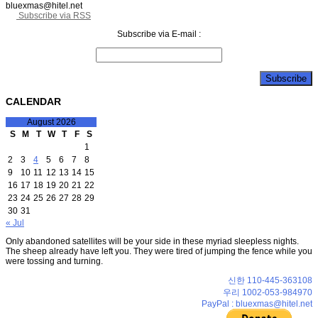
bluexmas@hitel.net
Subscribe via RSS
Subscribe via E-mail :
CALENDAR
August 2026
S
M
T
W
T
F
S
1
2
3
4
5
6
7
8
9
10
11
12
13
14
15
16
17
18
19
20
21
22
23
24
25
26
27
28
29
30
31
« Jul
Only abandoned satellites will be your side in these myriad sleepless nights.
The sheep already have left you. They were tired of jumping the fence while you
were tossing and turning.
신한 110-445-363108
우리 1002-053-984970
PayPal : bluexmas@hitel.net