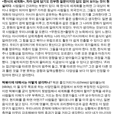
<한식의 세계화>, 차마 입에 담기도 진부한 질문이지만 답도 없어 보이는 것이 현
실이다
. 사람들이 간과하는 부분이 있다. 왜 한식의 세계화를 논하면 그 대상이 북
미나 유럽이 되어야 할까? 가까운 동남아 사람들도 외국인이고, 그들도 당연히 세
계화의 대상이다. 아시아 음식이 공유하는 특성이나, 한류의 인기를 고려한다면 그
쪽 지역을 대상으로 우리 음식을 알리기에 아주 좋은 상황이라고 생각한다. 일본 음
식도 일본이 경제 발전을 이루고, 전자제품과 같은 것들로 그 나라와 문화가 알려지
고, 문화의 일부로 음식이 자연스레 알려지게 되었다. 우리가 생각하는 것보다도 외
국 사람들은 우리나라를 잘 모른다. <무한도전>촬영차 간 뉴욕에서도 많이 느꼈다.
우리는 아시아에서 상위계층에 속하는 나라 아닌가? 아시아에서 우리 음식이 널리
알려진다면, 그 힘을 업고 북미나 유럽으로도 훨씬 더 쉽게 진출할 수 있다고 생각
한다. 우리가 생각하기에 우리보다 못산다고 생각하는 아시아 국가들에도 우리 문
화를 영유하는 계층이 있을 것이다. 그들을 대상으로 삼아야 한다. 또한, 한식의 범
주나 정통성을 정의하는 기준이 무엇인지도 모르겠다. 다른 모든 문물과 마찬가지
로 우리의 음식도 지금까지 외국의 영향을 받고 받아들이고 발전하는 과정을 거듭
했다. 그렇게 따지만 한식의 울타리도 지금보다 더 넓을 수 있다고 생각한다. ‘A’라
는 접근방식을 따르면 한식의 범주에 들고, ‘B’를 따르면 아닌가? 그건 결국 다른 것
과 틀린 것을 구분 못하는 경향과 일맥상통한다. 다양성을 보다 더 많이 인정할 수
있어야 한다고 생각한다.
떡볶이에 대해서는 어떻게 생각하나
? 떡은 쫄깃거리거나(chewy) 달라붙는데
(sticky), 이 둘 모두 목표로 하는 서양인들의 관점에서 보자면 부정적인 식감이다.
이런 떡볶이를 굳이 정책까지 뒷받침해서 세계화를 추진해야 할까? 정책을 세우는
사람들의 이해가 너무 부족하고, 거드는 한식 전문가들도 너무 보수적이라고 생각
한다. 현지화를 좀 하면 어떤가? 사람들은 ‘캘리포니아 롤’을 미국 음식 아닌, 일본
음식으로 알고 있다. 거기에 덧붙여, 한식의 프리젠테이션과 같은 측면도 더 많은
연구가 필요하다. 우리나라의 존재에 대해서 대다수가 모르는 상황에서 문화적인
측면을 아무리 강조해봐야 딱히 효과가 없을 거라고 생각한다. 비단 내가 아니더라