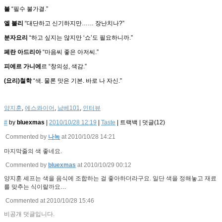
불
“필수 불가결.”
엘 불리
“대단하고 신기하지만…… 장난치나?”
분자요리
“하고 싶지는 않지만 ‘쇼’도 필요하니까.”
페란 아드리아
“마음씨 좋은 아저씨.”
피에르 가니에
르 “창의성, 색감.”
(요리)철학
“색. 물론 맛은 기본. 바로 나 자신.”
양지훈
,
에스콰이어
,
남베101
,
인터뷰
#
by
bluexmas
|
2010/10/28 12:19
|
Taste
|
트랙백
|
덧글(
12
)
Commented by
나녹
at 2010/10/28 14:21
마지막줄의 색 좋네요.
Commented by
bluexmas
at 2010/10/29 00:12
양지훈 셰프는 색을 음식에 조합하는 걸 좋아하더라구요. 일단 색을 정해놓고 재료
를 맞추는 식이랄까요…
Commented at 2010/10/28 15:46
비공개 덧글입니다.