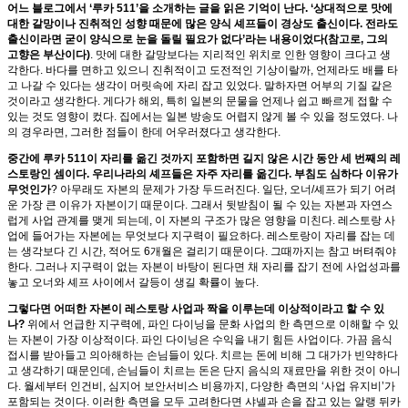
어느 블로그에서 ‘루카 511’을 소개하는 글을 읽은 기억이 난다. ‘상대적으로 맛에
대한 갈망이나 진취적인 성향 때문에 많은 양식 셰프들이 경상도 출신이다. 전라도
출신이라면 굳이 양식으로 눈을 돌릴 필요가 없다’라는 내용이었다(참고로, 그의
고향은 부산이다)
. 맛에 대한 갈망보다는 지리적인 위치로 인한 영향이 크다고 생
각한다. 바다를 면하고 있으니 진취적이고 도전적인 기상이랄까, 언제라도 배를 타
고 나갈 수 있다는 생각이 머릿속에 자리 잡고 있었다. 말하자면 어부의 기질 같은
것이라고 생각한다. 게다가 해외, 특히 일본의 문물을 언제나 쉽고 빠르게 접할 수
있는 것도 영향이 컸다. 집에서는 일본 방송도 어렵지 않게 볼 수 있을 정도였다. 나
의 경우라면, 그러한 점들이 한데 어우러졌다고 생각한다.
중간에 루카 511이 자리를 옮긴 것까지 포함하면 길지 않은 시간 동안 세 번째의 레
스토랑인 셈이다. 우리나라의 셰프들은 자주 자리를 옮긴다. 부침도 심하다 이유가
무엇인가
? 아무래도 자본의 문제가 가장 두드러진다. 일단, 오너/셰프가 되기 어려
운 가장 큰 이유가 자본이기 때문이다. 그래서 뒷받침이 될 수 있는 자본과 자연스
럽게 사업 관계를 맺게 되는데, 이 자본의 구조가 많은 영향을 미친다. 레스토랑 사
업에 들어가는 자본에는 무엇보다 지구력이 필요하다. 레스토랑이 자리를 잡는 데
는 생각보다 긴 시간, 적어도 6개월은 걸리기 때문이다. 그때까지는 참고 버텨줘야
한다. 그러나 지구력이 없는 자본이 바탕이 된다면 채 자리를 잡기 전에 사업성과를
놓고 오너와 셰프 사이에서 갈등이 생길 확률이 높다.
그렇다면 어떠한 자본이 레스토랑 사업과 짝을 이루는데 이상적이라고 할 수 있
나?
위에서 언급한 지구력에, 파인 다이닝을 문화 사업의 한 측면으로 이해할 수 있
는 자본이 가장 이상적이다. 파인 다이닝은 수익을 내기 힘든 사업이다. 가끔 음식
접시를 받아들고 의아해하는 손님들이 있다. 치르는 돈에 비해 그 대가가 빈약하다
고 생각하기 때문인데, 손님들이 치르는 돈은 단지 음식의 재료만을 위한 것이 아니
다. 월세부터 인건비, 심지어 보안서비스 비용까지, 다양한 측면의 ‘사업 유지비’가
포함되는 것이다. 이러한 측면을 모두 고려한다면 샤넬과 손을 잡고 있는 알랭 뒤카