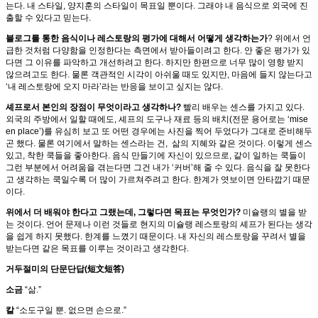
는다. 내 스타일, 양지훈의 스타일이 목표일 뿐이다. 그래야 내 음식으로 외국에 진
출할 수 있다고 믿는다.
블로그를 통한 음식이나 레스토랑의 평가에 대해서 어떻게 생각하는가
? 위에서 언
급한 것처럼 다양함을 인정한다는 측면에서 받아들이려고 한다. 안 좋은 평가가 있
다면 그 이유를 파악하고 개선하려고 한다. 하지만 한편으로 너무 많이 영향 받지
않으려고도 한다. 물론 객관적인 시각이 아쉬울 때도 있지만, 마음에 들지 않는다고
‘내 레스토랑에 오지 마라’라는 반응을 보이고 싶지는 않다.
셰프로서 본인의 장점이 무엇이라고 생각하나?
빨리 배우는 센스를 가지고 있다.
외국의 주방에서 일할 때에도, 셰프의 도구나 재료 등의 배치(전문 용어로는 ‘mise
en place’)를 유심히 보고 또 어떤 경우에는 사진을 찍어 두었다가 그대로 준비해두
곤 했다. 물론 여기에서 말하는 센스라는 건, 삶의 지혜와 같은 것이다. 이렇게 센스
있고, 착한 쿡들을 좋아한다. 음식 만들기에 자신이 있으므로, 같이 일하는 쿡들이
그런 부분에서 어려움을 겪는다면 그건 내가 ‘커버’해 줄 수 있다. 음식을 잘 못한다
고 생각하는 쿡일수록 더 많이 가르쳐주려고 한다. 한계가 엿보이면 안타깝기 때문
이다.
위에서 더 배워야 한다고 그랬는데, 그렇다면 목표는 무엇인가?
미슐랭의 별을 받
는 것이다. 언어 문제나 이런 것들로 현지의 미슐랭 레스토랑의 셰프가 된다는 생각
을 쉽게 하지 못했다. 한계를 느꼈기 때문이다. 내 자신의 레스토랑을 꾸려서 별을
받는다면 같은 목표를 이루는 것이라고 생각한다.
거두절미의 단문단답(短文短答)
소금
“삶.”
칼
“소도구일 뿐. 없으면 손으로.”