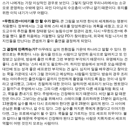
스가 나에게는 가장 이상적인 경우로 보인다. 그렇지 않다면 우리나라에서는 소규
모로 운영하는 수밖에 없다. 파인 다이닝의 수요층이 너무나 얇기 때문이다. 유지를
위한 이익 내기가 너무 어렵다.
<무한도전>이야기를 안 할 수가 없다.
큰 그림을 보자면 한식의 세계화라는 명분이
작용했다. 정부에서는 그걸 위해 스타 셰프를 양성하겠다는 계획을 세웠고, 모교 지
도교수의 추천을 통해 장태평 당시 농림수산부 장관이 검토, 다시 <무한도전>에 추
천을 했다. 물론 처음에는 거절했다. 담당 PD가 찾아왔는데, 외국에 직접 나가서 현
지인들을 만난다는 콘셉트가 좋아 출연을 결정하게 되었다.
그 결정에 만족하는가?
아무래도 삶의 전환점들 가운데 하나라고 말할 수 있다. 한
편으로는 후회한다. 나는 음식을 만드는 사람이고 당연히 음식으로 알려지고 또 인
정받고 싶은데, 방송에 출연 이후로 그런 부분만 부각되기 때문이다. 유명해지는 건
좋다. 소위 말하는 ‘스타 셰프’도 필요하니까. 하지만 방송에서 보여준 모습 때문에
대인배 또는 성격 좋은 셰프로만 부각되는 건 싫다. 심지어 일을 배우겠다고 찾아오
는 쿡들 가운데도 내가 그럴 것이라고 예상하는 사람들이 있었다. 방송의 경우 조리
에는 아마추어인 출연자들이 끝까지 안전하게 촬영을 마치도록 돕는 것이 내 임무
라고 생각했고, 그래서 친절하게 대한 것이다. 말하자면 셰프라기 보다는 멘토였다
고 할까? 내 주방에서 나는 그와 다른 사람이다. 당연히 다른 셰프들처럼 화도 내
고, 쿡들을 혼내기도 한다. 주방에서는 긴장해야 되기 때문이다. 비단 불과 칼 때문
만은 아니다. 그보다는 손님을 위해서다. 스테이크를 조리하려면 15분이 걸리는데,
13분쯤에 실수를 해서 다시 조리해야 한다면 결국 28분이 걸리게 된다. 그 사이에
손님은 화를 내거나, 갈 수도 있다. 그런 실수를 저지른 쿡에게 괜찮다고 이야기한
다면, 그는 프로페셔널이 될 수 없다. 쿡들을 잘 가르치는 것도 셰프의 의무이다. 불
과 칼이나 불 때문에 주방에서 긴장해야 된다고 말하는 사람은 지휘자로서 셰프의
역할이 어떤 것인지 모르는 사람이다.