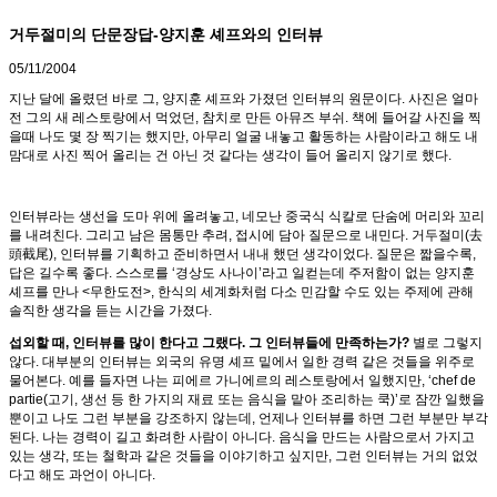
거두절미의 단문장답-양지훈 셰프와의 인터뷰
05/11/2004
지난 달에 올렸던 바로 그, 양지훈 셰프와 가졌던 인터뷰의 원문이다. 사진은 얼마
전 그의 새 레스토랑에서 먹었던, 참치로 만든 아뮤즈 부쉬. 책에 들어갈 사진을 찍
을때 나도 몇 장 찍기는 했지만, 아무리 얼굴 내놓고 활동하는 사람이라고 해도 내
맘대로 사진 찍어 올리는 건 아닌 것 같다는 생각이 들어 올리지 않기로 했다.
인터뷰라는 생선을 도마 위에 올려놓고, 네모난 중국식 식칼로 단숨에 머리와 꼬리
를 내려친다. 그리고 남은 몸통만 추려, 접시에 담아 질문으로 내민다. 거두절미(去
頭截尾), 인터뷰를 기획하고 준비하면서 내내 했던 생각이었다. 질문은 짧을수록,
답은 길수록 좋다. 스스로를 ‘경상도 사나이’라고 일컫는데 주저함이 없는 양지훈
셰프를 만나 <무한도전>, 한식의 세계화처럼 다소 민감할 수도 있는 주제에 관해
솔직한 생각을 듣는 시간을 가졌다.
섭외할 때, 인터뷰를 많이 한다고 그랬다. 그 인터뷰들에 만족하는가?
별로 그렇지
않다. 대부분의 인터뷰는 외국의 유명 셰프 밑에서 일한 경력 같은 것들을 위주로
물어본다. 예를 들자면 나는 피에르 가니에르의 레스토랑에서 일했지만, ‘chef de
partie(고기, 생선 등 한 가지의 재료 또는 음식을 맡아 조리하는 쿡)’로 잠깐 일했을
뿐이고 나도 그런 부분을 강조하지 않는데, 언제나 인터뷰를 하면 그런 부분만 부각
된다. 나는 경력이 길고 화려한 사람이 아니다. 음식을 만드는 사람으로서 가지고
있는 생각, 또는 철학과 같은 것들을 이야기하고 싶지만, 그런 인터뷰는 거의 없었
다고 해도 과언이 아니다.