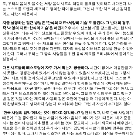
도, 우리의 음식 맛을 아는 서양 음식 셰프의 역할이 필요할 것이라고 내다본다. 나
는 스스로를 프렌치 셰프라고 정의한 적이 없는데, 그건 나 또한 치즈 아닌 김치를
먹고 자랐기 때문이다.
지금 설명하는 접근 방법은 ‘한식의 재료+서양의 기술’로 들린다. 그 반대의 경우,
즉 ‘서양의 재료+한식의 기술’은 어떤가?
우리가 ‘신토불이’를 강조한다면, 한식의
진출대상이 되는 지역의 신토불이도 존중할 수 있어야 한다. 우리 몸에 우리 농산물
이 가장 좋다면, 미국인의 몸에는 미국 땅에서 나는 농산물이 가장 좋은 것 아닐까?
그렇다면 그 땅에서 나는 재료를 써서 한식을 만들 수 있어야 한다. 같은 파라도 우
리나라와 미국의 것이 조금씩 다른데, 각자의 특성을 이해하고 음식을 만들 수 있어
야 한다. 그러나 우리는 그 땅의 사람들을 위한 음식 재료를 우리나라에서 들여오는
실정이다.
다른 셰프들의 레스토랑에 자주 가서 먹는지 궁금하다.
시간이 없어서 마음만큼 가
지 못한다. 경쟁관계에 있어서 가지 않는 경우도 있을지 모르겠지만, 나는 그렇지
않다. 서로 배울 점이 있다면 주고받을 수 있어야 발전한다고 생각한다. 스스로 독
창성이 부족하다고 생각해서, 여태껏 일하다가 한계를 느끼면 외국에서 배워온다
는 마음으로 나가곤 했다. 물론 배우는 건 우리나라에서도 가능하다고 생각해서, 그
래서 다른 레스토랑에 더 많이 가보고 싶다. 물론, 그럴 경우 상당부분 알고 있는 기
법 같은 것들보다는 재료의 사용과 같은 측면에 관심을 더 기울이게 된다. 나는 아
직 완성되었다고 생각하지 않는다. 더 배워야 한다. 그런 내 자신에 부끄럽지 않다.
‘한국 사람의 입맛’이라는 것이 있다고 생각하나?
당연히 있고, 나도 한국 사람이기
때문에 그걸 좋아한다. 먹는 사람이 있어야 음식도 의미가 있기 때문에, 내 기준을
지키는 선에서 손님의 취향을 고려하는 것이 중요하다. 그래서 외국에서 배우면서,
새로운 음식을 접하면 항상 우리나라 사람의 입맛이나 재료의 현실에 맞추는 방법
부터 생각했다. 그래서 거듭 강조하지만, 나는 프렌치 스타일의 음식을 추구하지 않