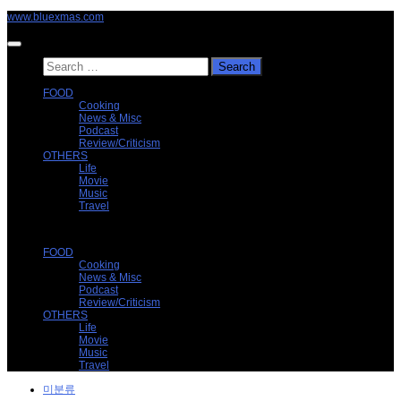
Skip
www.bluexmas.com
to
content
Search
for:
FOOD
Cooking
News & Misc
Podcast
Review/Criticism
OTHERS
Life
Movie
Music
Travel
FOOD
Cooking
News & Misc
Podcast
Review/Criticism
OTHERS
Life
Movie
Music
Travel
미분류