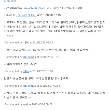
잡담
,
납품
#
by
bluexmas
|
2011/12/21 04:08
|
Life
|
트랙백
|
핑백(
1
)
|
덧글(
5
)
Linked at
The Note of Thir..
at 2011/12/31 17:45
… (24회) | 짜장면을 닮은 구태의연 파스타 5위: 홍대앞(20회) | [홍대앞]청키면가-음식
의 원형에 대한 회의 1위: 일상(175회) |
이달의 납품 현황
2위: 음식(100회) | [재동] 차
우기-셰프 없는 셰프 음식 3위: 영화(6회) | &lt;북촌방향&gt;과 뜬금없는 시뮬라크르
…
more
Commented by
나녹
at 2011/12/21 09:33
다 읽어보고 싶네요-ㅠ- 월간조선이면 이쪽에서도 볼 수 있을 거 같은데.
Commented by
bluexmas
at 2011/12/23 10:51
네 홈페이지에서 찾아보세요~
Commented by
나녹
at 2011/12/23 13:10
일단 치즈 실온에 뒀다먹기부터 실천 중입니다. 후후후
Commented by
bluexmas
at 2011/12/27 00:38
네 맛있는 치즈 많이 드세요. 특히 비살균 생우유 치즈 종류로 강추합니다. 우리나라에
서는 먹을 수 없어요 ㅠ
Commented by
owl
at 2012/03/06 08:27