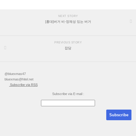
NEXT STORY
[홍대]버거 비-정체성 있는 버거
PREVIOUS STORY
잡담
@bluexmas47
bluexmas@hitel.net
Subscribe via RSS
Subscribe via E-mail :