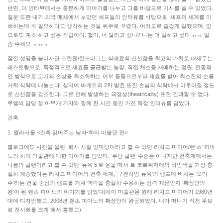
반면, 이 인터뷰에서는 충분하게 이야기를 나누고 그를 바탕으로 기사를 쓸 수 있었다.
질문 또한 내가 외국 매체에서 보았던 셰프들의 인터뷰를 바탕으로, 셰프의 세계를 이
해하는데 꼭 필요하다고 생각하는 것들 위주로 꾸렸다. 여러모로 즐겁게 일했으며, 앞
으로도 계속 하고 싶은 작업이다. 철마, 너 달리고 싶냐? 나는 더 일하고 싶다 ㅠㅠ 일
좀 주세요 ㅠㅠㅠ
잠깐 설명을 붙이자면 프란첸/린드버그는 식재료의 신선함을 최고의 가치로 내세우는
레스토랑으로, 독점적으로 재료를 공급받는 농장, 직접 채소를 재배하는 정원, 전통적
인 방식으로 고기의 손상을 최소화하는 어부 등등으로부터 재료를 받아 최소한의 손을
거쳐 식탁에 내놓는다. 심지어 바게트의 2차 발효 또한 손님의 식탁에서 이루어질 정도
로 신선함을 강조한다. 그로 인해 발생하는 극장성(theatricality) 또한 간과할 수 없다.
루엘의 담당 정 아무개 기자와 함께 한 시간 동안 가진 독점 인터뷰를 담았다.
건축
1. 엘라서울 <건축 읽어주는 남자-하이 미술관 편>
블로그에도 사진을 올린, 회사 시절 앞마당이라고 할 수 있던 리차드 마이어/렌’초’ 피아
노의 하이 미술관에 대한 이야기를 담았다. ‘우탕 클랜’ 수준은 아니지만 건축계에서는
나름의 클랜이라고 할 수 있던 ‘뉴욕 5’로 운을 떼서 르 코르뷔지에의 하얀색을 가장 충
실히 계승했다는 리차드 마이어의 건축 세계, ‘구겐하임 뉴욕’의 램프에 바치는 ‘오마
주’라는 건물 중심의 램프를 거쳐 맥락을 충실히 수용하는 성격 때문인지 ‘확장안의
왕’이 된 렌초 피아노의 이야기를 담았다(하이 미술관은 원래 리차드 마이어가 1980년
대에 디자인했고, 2008년 렌초 피아노의 확장안이 완공되었다. 내가 떠나기 직전 루브
르 전시회를 크게 해서 흥했고).