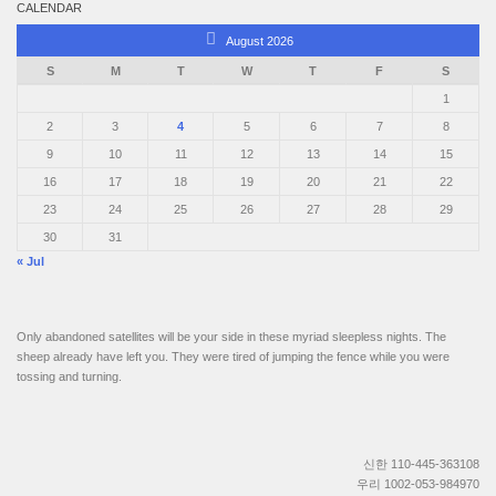
CALENDAR
August 2026
S
M
T
W
T
F
S
1
2
3
4
5
6
7
8
9
10
11
12
13
14
15
16
17
18
19
20
21
22
23
24
25
26
27
28
29
30
31
« Jul
Only abandoned satellites will be your side in these myriad sleepless nights. The
sheep already have left you. They were tired of jumping the fence while you were
tossing and turning.
신한 110-445-363108
우리 1002-053-984970