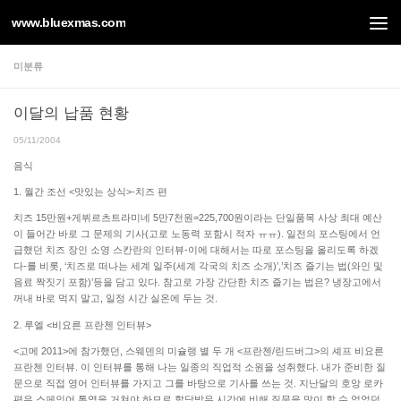
www.bluexmas.com
Skip to content
미분류
이달의 납품 현황
05/11/2004
음식
1. 월간 조선 <맛있는 상식>-치즈 편
치즈 15만원+게뷔르츠트라미네 5만7천원=225,700원이라는 단일품목 사상 최대 예산
이 들어간 바로 그 문제의 기사(고로 노동력 포함시 적자 ㅠㅠ). 일전의 포스팅에서 언
급했던 치즈 장인 소영 스칸란의 인터뷰-이에 대해서는 따로 포스팅을 올리도록 하겠
다-를 비롯, ‘치즈로 떠나는 세계 일주(세계 각국의 치즈 소개)’,’치즈 즐기는 법(와인 및
음료 짝짓기 포함)’등을 담고 있다. 참고로 가장 간단한 치즈 즐기는 법은? 냉장고에서
꺼내 바로 먹지 말고, 일정 시간 실온에 두는 것.
2. 루엘 <비요른 프란첸 인터뷰>
<고메 2011>에 참가했던, 스웨덴의 미슐랭 별 두 개 <프란첸/린드버그>의 셰프 비요른
프란첸 인터뷰. 이 인터뷰를 통해 나는 일종의 직업적 소원을 성취했다. 내가 준비한 질
문으로 직접 영어 인터뷰를 가지고 그를 바탕으로 기사를 쓰는 것. 지난달의 호앙 로카
편은 스페인어 통역을 거쳐야 하므로 할당받은 시간에 비해 질문을 많이 할 수 없었던