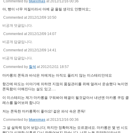
Commented by
bluexmas
at 2012/12/16 00:36
아, 빵이 너무 저질이라서 아예 글 올릴 생각도 안했어요;;
Commented at 2012/12/09 10:50
비공개 덧글입니다.
Commented at 2012/12/09 14:07
비공개 답글입니다.
Commented at 2012/12/09 14:41
비공개 답글입니다.
Commented by
칠석
at 2012/12/11 18:57
마카롱의 쫀득과 바삭은 저에게는 아직도 풀리지 않는 미스테리인데요
항간에 떠도는 이야기에 의하면 지점의 품질관리를 위해 얼려서 운송했다 녹이면
쫀득함이 더해진다는 설도 있고….
이 미스테리는 제가 마카롱을 구워봐야 해결이 될것같아서 내년엔 마카롱 쿠킹 클
레스를 들어보려 합니다
저는 쫀득한 마카롱쪽이 좋아요! 겉은 파삭 속은 쫀득!
Commented by
bluexmas
at 2012/12/16 00:36
그 설 설득력 있어 보입니다; 하지만 정확하게는 모르겠네요. 마카롱은 몇 번 시도
했다가 실패한 이후로 다시 만들어보지 않습니다. 너무 노동 집약적이라서요.