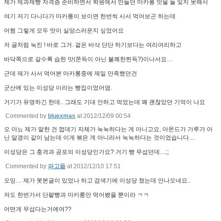
제가 제과제빵 자격증 준비하면서 학원에서 만들던 마카롱 맛을 늘 잊지 못해서
여기 저기 다니다가 마카롱이 보이면 한번씩 사서 먹어보곤 하는데
어쩜 그렇게 모두 맛이 실망스러운지 싶었어요
저 글처럼 눅진 ! 바로 그거. 겉은 바삭 단단 하기보다는 여리여리하고
바닥쪽으로 갈수록 습한 맛(쫀득이 아닌 불쾌한찐득?)이나서요…
근데 제가 사서 먹어본 마카롱중에 제일 만족했던건
군산에 있는 이성당 이라는 빵집이었어염.
거기가 유명하긴 한데.. 그래도 기대 안하고 먹었는데 꽤 괜찮았던 기억이 나요
Commented by
bluexmas
at 2012/12/09 00:54
오 아뇨 제가 말한 건 껍데기 자체가 눅눅하다는 게 아니고요, 아몬드가 가루가 아
닌 알갱이 같이 남는데 이게 볶은 게 아니라서 눅눅하다는 것이었습니다…
이성당은 그 충격과 공포의 이성당인가요? 거기 빵 무섭던데…;;
Commented by
파고듦
at 2012/12/10 17:51
오잉… 제가 못본글이 있었나 하고 검색기에 이성당 쳤는데 안나오네요..
저도 한번가서 단팥빵과 마카롱만 먹어봤을 뿐이라 ㅋㅋ
어떤게 무섭다는거에여??