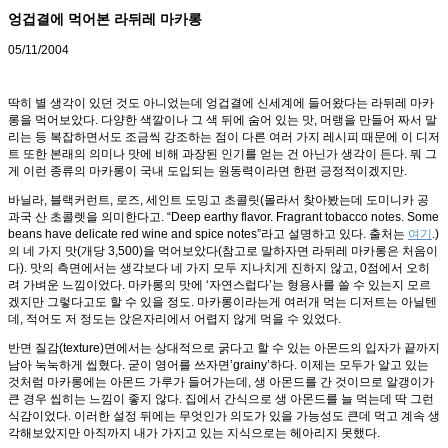
엉겁결에 먹어본 라뒤레 마카롱
05/11/2004
딱히 별 생각이 있던 것도 아니었는데 엉겁결에 신세계에 들어왔다는 라뒤레 마카
롱을 먹어보았다. 다양한 색깔이나 그 색 뒤에 숨어 있는 맛, 머랭을 만들어 짜서 말
리는 등 복잡하면서도 조금씩 강조하는 점이 다른 여러 가지 레시피 때문에 이 디저
트 또한 본래의 의미나 맛에 비해 과장된 인기를 얻는 건 아닌가 생각이 든다. 뭐 그
게 이런 종류의 마카롱이 국내 도입되는 원동력이라면 한편 긍정적이겠지만.
바닐라, 블랙커런트, 로즈, 세인트 도밍고 초콜릿(몰라서 찾아봤는데 도미니카 공
과국 산 초콜렛을 의미한다고. “Deep earthy flavor. Fragrant tobacco notes. Some
beans have delicate red wine and spice notes”라고 설명하고 있다. 출처는
여기
.)
의 네 가지 맛(개당 3,500)을 먹어보았다(참고로 말하자면 라뒤레 마카롱은 처음이
다). 맛의 측면에서는 생각보다 네 가지 모두 지나치게 진하지 않고, 0점에서 오히
려 가벼운 느낌이었다. 마카롱의 맛에 ‘자연스럽다’는 형용사를 쓸 수 있는지 모르
겠지만 그렇다고도 할 수 있을 정도. 마카롱이라는게 여러개 먹는 디저트는 아닐텐
데, 적어도 저 정도는 앉은자리에서 어렵지 않게 먹을 수 있었다.
반면 질감(texture)면에서는 상대적으로 굵다고 할 수 있는 아몬드의 입자가 끝까지
남아 눅눅하게 씹혔다. 굳이 영어를 쓰자면’grainy’하다. 이제는 모두가 알고 있는
것처럼 마카롱에는 아몬드 가루가 들어가는데, 생 아몬드를 간 것이므로 알갱이가
큰 경우 씹히는 느낌이 좋지 않다. 집에서 간식으로 생 아몬드를 늘 먹는데 딱 그런
식감이었다. 이러한 설정 뒤에는 무엇인가 의도가 있을 가능성도 큰데 먹고 계속 생
각해보았지만 아직까지 내가 가지고 있는 지식으로는 헤아리지 못했다.