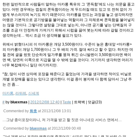
한편 일반적으로 사람들이 말하는 마카롱 특유의 그 ‘쫀득함’에도 나는 의문을 품고
있다. 어떤 경우에는 껍질의 쫀득함이라는 게 두드러질 때도 있고 또 전혀 없이 가
볍게 부스러지며 녹기도 하기 때문이다. 마카롱을 만드는 과정을 놓고 생각하자면
머랭은 기본적으로 공기방울을 불어넣는 역할이라 그 자체로써 쫀득함을 불어넣지
는 않을 것이다. 그렇다면 설탕을 그대로 넣는지, 아니면 공기를 넣는 단백질의 구
조를 조금 더 안정하게 가져가기 위해서 시럽을 끓여 붓는지에 따라 갈릴 것이라고
생각하는데… 역시 조금 더 생각해볼 필요가 있다.
위에서 밝혔다시피 이 마카롱은 개당 3,500원이다. 수준이 높은 홍대앞 <마카롱>
의 마카롱이 개당 1,700원이니 그 두 배의 가격. 절대 싸다고 할 수 없다. 하지만 며
칠 전에 글을 썼듯 단순하게 밀가루를 뭉쳐 튀긴 슈니발렌이 3,500원이라면 백이
면 백, 당연히 이쪽으로 지갑을 열 수 밖에 없을 것이다. 거기까지 생각하면 머리가
너무 복잡해지니 일단 여기까지만.
*참, 많이 사면 상자에 포장을 해준다고 들었는데 가격을 생각하면 적어도 비닐로
개별 포장해줄 필요는 있다고 생각한다. 이걸 종이 봉지에 다 함께 담아서 그냥 주
는 건 좀…
마카롱
,
라뒤레
,
신세계
#
by
bluexmas
|
2012/12/08 12:40
|
Taste
|
트랙백
|
덧글(
23
)
Commented by
화호
at 2012/12/08 13:01
…그냥 종이포장이라니, 저 가격을 받고 할 짓은 아니네요 서비스 면에서…
Commented by
bluexmas
at 2012/12/09 00:48
그냥 개별 비닐 포장만 해줬으면 좋겠어요;; 상자도 판다 하니 큰 건 바랄 수 없