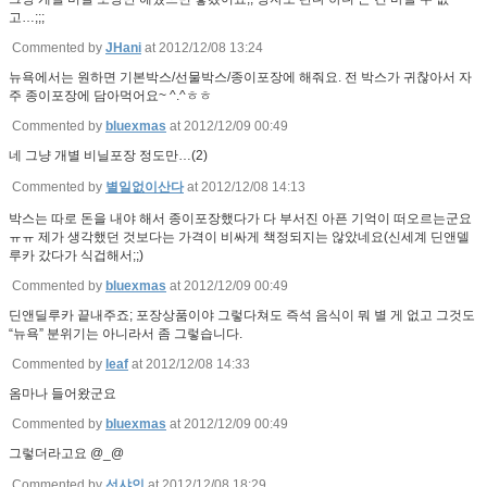
고…;;;
Commented by
JHani
at 2012/12/08 13:24
뉴욕에서는 원하면 기본박스/선물박스/종이포장에 해줘요. 전 박스가 귀찮아서 자
주 종이포장에 담아먹어요~ ^.^ㅎㅎ
Commented by
bluexmas
at 2012/12/09 00:49
네 그냥 개별 비닐포장 정도만…(2)
Commented by
별일없이산다
at 2012/12/08 14:13
박스는 따로 돈을 내야 해서 종이포장했다가 다 부서진 아픈 기억이 떠오르는군요
ㅠㅠ 제가 생각했던 것보다는 가격이 비싸게 책정되지는 않았네요(신세계 딘앤델
루카 갔다가 식겁해서;;)
Commented by
bluexmas
at 2012/12/09 00:49
딘앤딜루카 끝내주죠; 포장상품이야 그렇다쳐도 즉석 음식이 뭐 별 게 없고 그것도
“뉴욕” 분위기는 아니라서 좀 그렇습니다.
Commented by
leaf
at 2012/12/08 14:33
옴마나 들어왔군요
Commented by
bluexmas
at 2012/12/09 00:49
그렇더라고요 @_@
Commented by
선샤인
at 2012/12/08 18:29