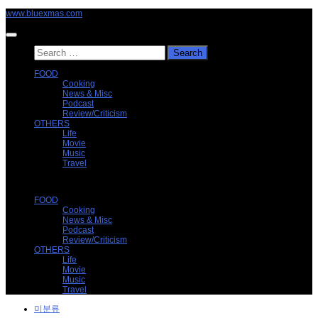
Skip
www.bluexmas.com
to
content
Search
for:
FOOD
Cooking
News & Misc
Podcast
Review/Criticism
OTHERS
Life
Movie
Music
Travel
FOOD
Cooking
News & Misc
Podcast
Review/Criticism
OTHERS
Life
Movie
Music
Travel
미분류