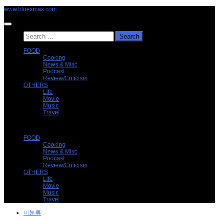
Skip
www.bluexmas.com
to
content
Search
for:
FOOD
Cooking
News & Misc
Podcast
Review/Criticism
OTHERS
Life
Movie
Music
Travel
FOOD
Cooking
News & Misc
Podcast
Review/Criticism
OTHERS
Life
Movie
Music
Travel
미분류