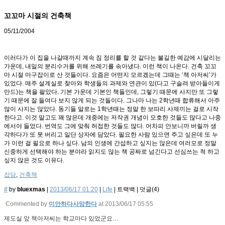
꼬꼬마 시절의 건축책
05/11/2004
이러다가 이 집을 나갈때까지 계속 짐 정리를 할 것 같다는 불길한 예감에 시달리는
가운데, 내일의 분리수거를 위해 쓰레기를 솎아냈다. 이런 책이 나온다. 건축 꼬꼬
마 시절 마구잡이로 산 것들이다. 요즘은 어떤지 모르겠는데 그때는 ‘책 아저씨’가
있었다. 매주 설계실로 찾아와 학생들의 과제와 연관이 있(다고 구슬려 받아들이게
만드)는 책을 팔았다. 기본 가운데 기본인 책들인데, 그렇기 때문에 사지만 또 그렇
기 때문에 잘 들여다 보지 않게 되는 것들이다. 그나마 나는 2학년때 합류해서 아주
많이 사지는 않았다. 동기들 말로는 1학년때는 정말 한 보따리 사제끼는 걸로 시작
한다고. 이것 말고도 꽤 많은데 개중에는 저작권 개념이 모호한 것들도 많다고 나중
에서야 들었다. 번역도 그에 맞춰 허접한 것들도 많다. 어차피 안보니까 버릴까 생
각하다가 또 못 버리고 일단 상자에 담았다. 필요한 사람 있으면 주고 싶은데 또 누
가 이런 걸 필요로 하나 싶다. 남의 인생에 간섭하고 싶지는 않은데 여러모로 정말
신중하게 선택해야 하는 분야라 읽지도 않는 책 공짜로 넘긴다고 선심쓰는 척 하고
싶지 않은 것도 이유다.
잡담
,
건축책
#
by
bluexmas
|
2013/06/17 01:20
|
Life
|
트랙백
|
덧글(
4
)
Commented by
미안하다사망한다
at 2013/06/17 05:55
제도실 앞 책아저씨는 학교마다 있었군요…