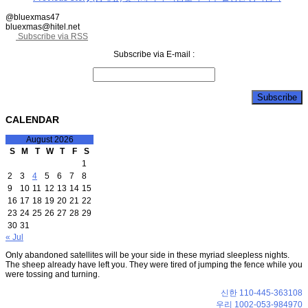
@bluexmas47
bluexmas@hitel.net
Subscribe via RSS
Subscribe via E-mail :
CALENDAR
August 2026
S
M
T
W
T
F
S
1
2
3
4
5
6
7
8
9
10
11
12
13
14
15
16
17
18
19
20
21
22
23
24
25
26
27
28
29
30
31
« Jul
Only abandoned satellites will be your side in these myriad sleepless nights.
The sheep already have left you. They were tired of jumping the fence while you
were tossing and turning.
신한 110-445-363108
우리 1002-053-984970