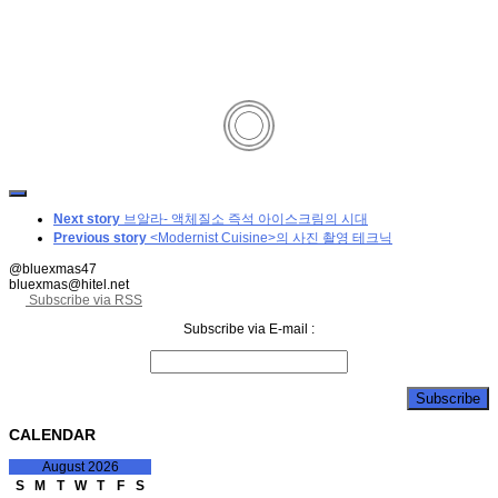
Next story
브알라- 액체질소 즉석 아이스크림의 시대
Previous story
<Modernist Cuisine>의 사진 촬영 테크닉
@bluexmas47
bluexmas@hitel.net
Subscribe via RSS
Subscribe via E-mail :
CALENDAR
August 2026
S
M
T
W
T
F
S