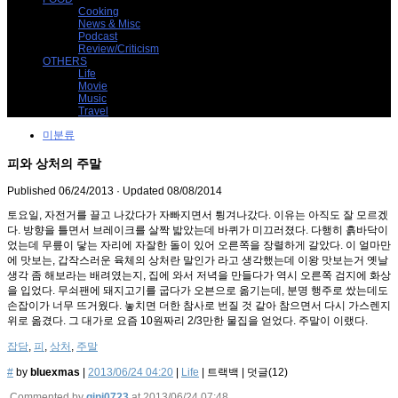
Cooking
News & Misc
Podcast
Review/Criticism
OTHERS
Life
Movie
Music
Travel
미분류
피와 상처의 주말
Published
06/24/2013
· Updated
08/08/2014
토요일, 자전거를 끌고 나갔다가 자빠지면서 튕겨나갔다. 이유는 아직도 잘 모르겠
다. 방향을 틀면서 브레이크를 살짝 밟았는데 바퀴가 미끄러졌다. 다행히 흙바닥이
었는데 무릎이 닿는 자리에 자잘한 돌이 있어 오른쪽을 장렬하게 갈았다. 이 얼마만
에 맛보는, 갑작스러운 육체의 상처란 말인가 라고 생각했는데 이왕 맛보는거 옛날
생각 좀 해보라는 배려였는지, 집에 와서 저녁을 만들다가 역시 오른쪽 검지에 화상
을 입었다. 무쇠팬에 돼지고기를 굽다가 오븐으로 옮기는데, 분명 행주로 쌌는데도
손잡이가 너무 뜨거웠다. 놓치면 더한 참사로 번질 것 같아 참으면서 다시 가스렌지
위로 옮겼다. 그 대가로 요즘 10원짜리 2/3만한 물집을 얻었다. 주말이 이랬다.
잡담
,
피
,
상처
,
주말
#
by
bluexmas
|
2013/06/24 04:20
|
Life
|
트랙백
|
덧글(
12
)
Commented by
gini0723
at 2013/06/24 07:48