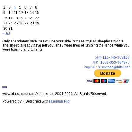
1
2
3
4
5
6
7
8
9
10
11
12
13
14
15
16
17
18
19
20
21
22
23
24
25
26
27
28
29
30
31
« Jul
Only abandoned satellites will be your side in these myriad sleepless nights.
The sheep already have left you. They were tired of jumping the fence while you
were tossing and turning.
신한 110-445-363108
우리 1002-053-984970
PayPal : bluexmas@hitel.net
www.bluexmas.com © bluexmas 2004-2026. All Rights Reserved.
Powered by
- Designed with
Hueman Pro