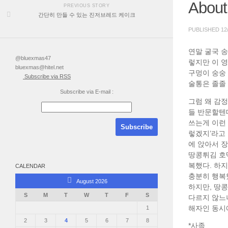
Abo
PREVIOUS STORY
간단히 만들 수 있는 진저브레드 케이크
PUBLISHED
12
연말 굴국 
@bluexmas47
렇지만 이 
bluexmas@hitel.net
구멍이 숭숭
Subscribe via RSS
술통은 졸졸 
Subscribe via E-mail :
그럼 왜 감
들 반문할텐
쓰는게 이런
렇겠지’라고 
에 앉아서 
땅콩튀김 호
복했다. 하
CALENDAR
충분히 행복했
August 2026
하지만, 땅
S
M
T
W
T
F
S
다르지 않느냐
해자인 동시
1
2
3
4
5
6
7
8
*사족