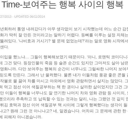
ut Time-보여주는 행복 사이의 행복
/27/2013
· UPDATED
06/11/2014
송년회하러 통영 내려갔다가 아무 생각없이 보기 시작했는데 어느 순간 감
영화가 딱히 잘 만든 것이라고는 말하기 어렵다. 등뼈를 이루는 설정 자
 뚫려있다. ‘나비효과 거시기? 별 문제 없었는데?’라는 말로 영화 시작에
샌다.
정이입을 했느냐… 그들이 행복해보였기 때문이다. ‘아니, 로맨틱 코미디니
데 그건 맞다. 등장인물의 죽음 등 슬픈 순간도 있지만 그마저도 살아 남
 영화니까. 다만 보여주는 행복의 순간이 너무나도 그럴싸한 나머지 보여
믿도록 만든다. 그래서 난 울컥했다. 물론 내가 이들처럼 풍광 좋은 콘월 
장작불로 물 끓여 차를 마시고 야외에서 영화 관람하면서 살지는 않았다. 그
떡 먹고 점선 이어 색칠공부하는 책 한 권이나 살까한 삶이었지만 그건 그
지만 이들이 행복을 너무나도 잘 연기한 나머지 차와 영화 관람 등 사이의,
으리라 추측하고 또 납득할 수 있는 것과는 달리, 나는 그랬던 것 같지 
콩튀김 호떡과 점선 이어 색칠공부 책 사이에 그렇게 행복했다는 생각이 들
고? 원래 그런 것 아니냐고? 네, 알겠습니다. 어차피 그 문제에 관한 한
에 피해자 아니겠습니까.