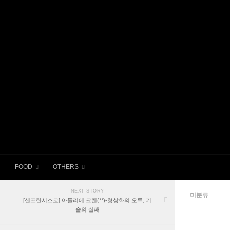
Skip to content
FOOD
OTHERS
NEXT STORY
미분류
[샌프란시스코] 아틀리에 크렌(**)-형상화의 오류, 기
술의 실패