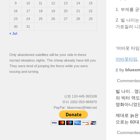
9
10
11
12
13
14
15
1. 부제를
16
17
18
19
20
21
22
23
24
25
26
27
28
29
2. 빌 나이
가로질러 니
30
31
« Jul
‘어바웃 타임
Only abandoned satellites will be your side in these
어바웃타임
,
myriad sleepless nights. The sheep already have left you.
They were tired of jumping the fence while you were
#
by
bluex
tossing and turning.
Commente
빌 나이…영
신한 110-445-363108
의 빅터 역도
우리 1002-053-984970
영화아니었던
PayPal : bluexmas@hitel.net
제대로 늙은
으로는 60대 
Commente