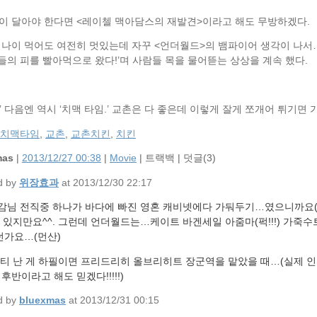
 굳이 달아야 한다면 <레이첼 맥아담스의 재발견>이라고 해도 무방하겠다.
는 나이 먹어도 여전히 멋있는데 자꾸 <언더월드>의 뱀파이어 생각이 나서…
들의 피를 빨아먹으로 왔다!’며 사람들 목을 물어뜯는 상상을 계속 했다.
’ 다음엔 역시 ‘치맥 타임.’ 교촌은 다 좋은데 이렇게 잘게 쪼개어 튀기면
치맥타임
,
교촌
,
교촌치킨
,
치킨
mas
|
2013/12/27 00:38
|
Movie
|
트랙백
|
덧글(
3
)
d by
위장효과
at 2013/12/30 22:17
감님 전직중 하나가 바다에 빠진 영혼 캐비넷에다 가둬두기…였으니까요(퍽
 있지만요^^. 그런데 언더월드는…케이트 바겐세일 아줌마(퍽!!!) 가죽
가요…(먼산)
 티 난 게 하필이면 프리드리히 올브리히트 장군역을 맡았을 때…(실제 
후반이라고 해도 믿겠다!!!!!)
d by
bluexmas
at 2013/12/31 00:15