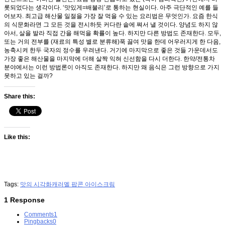
롯되었다는 생각이다. ‘맛있게=배불리’로 통하는 현실이다. 아주 극단적인 예를 들
어보자. 최고급 해산물 일절을 가장 잘 먹을 수 있는 요리법은 무엇인가. 요즘 한식
의 식문화라면 그 모든 것을 전시하듯 커다란 솥에 쪄서 낼 것이다. 양념도 하지 않
아서, 살을 발라 직접 간을 해먹을 확률이 높다. 하지만 다른 방법도 존재한다. 모두,
또는 거의 전부를 (재료의 특성 별로 분류해)푹 끓여 맛을 한데 어우러지게 한 다음,
농축시켜 한두 국자의 정수를 우려낸다. 거기에 마지막으로 좋은 것들 가운데서도
가장 좋은 해산물을 마지막에 더해 살짝 익혀 신선함을 다시 더한다. 한약/전통차
분야에서는 이런 방법론이 아직도 존재한다. 하지만 왜 음식은 그런 방향으로 가지
못하고 있는 걸까?
Share this:
Like this:
Tags:
맛의 시각화
캐러멜 팝콘 아이스크림
1 Response
Comments
1
Pingbacks
0