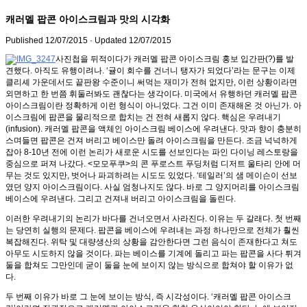
캐러멜 팝콘 아이스크림과 맛의 시각화
Published
12/07/2015
· Updated
12/07/2015
사진첩을 뒤적이다가 캐러멜 팝콘 아이스크림 홍보 입간판(?)를 발
견했다. 아직도 유행이려나. ‘귤이 회수를 건너니 탱자가 되었다’라는 문구는 이제
클리셰 가운데서도 끝판왕 수준이니 써먹는 재미가 전혀 없지만, 이런 상황이라면
외면하고 한 번쯤 휘둘러봐도 괜찮다는 생각이다. 미국에서 유행하던 캐러멜 팝콘
아이스크림이란 정확하게 이런 형식이 아니었다. 그건 이미 존재해온 것 아닌가. 아
이스크림에 팝콘을 물리적으로 합치는 건 전혀 새롭지 않다. 핵심은 우려내기
(infusion). 캐러멜 팝콘을 액체인 아이스크림 베이스에 우려낸다. 맛과 향이 충분히
스며들면 팝콘은 건져 버리고 베이스만 돌려 아이스크림을 만든다. 조금 넉넉하게
잡아 8-10년 전에 이런 논리가 새로운 시도를 선보인다는 파인 다이닝 레스토랑을
중심으로 퍼져 나갔다. <모모푸쿠>의 콘 푸로스트 푸딩처럼 디저트 울타리 안에 머
무는 것도 있지만, 벗어나 파괴하려는 시도도 있었다. ‘테일러’의 샘 메이슨이 선보
였던 양지 아이스크림이다. 사실 엄청나지도 않다. 바로 그 양지머리를 아이스크림
베이스에 우려낸다. 그리고 건져내 버리고 아이스크림을 돌린다.
이러한 우려내기의 논리가 바다를 건너오면서 사라진다. 이유는 두 갈래다. 첫 번째
는 당연히 실행의 문제다. 팝콘을 베이스에 우려내는 과정 하나만으로 전체가 훨씬
복잡해진다. 위탁 및 대량생산의 상황을 감안한다면 그런 음식이 존재한다고 쳐도
아무도 시도하지 않을 것이다. 파는 베이스를 기계에 돌리고 파는 팝콘을 사다 튀겨
둘을 합쳐도 그만인데 굳이 둘을 눈에 보이지 않는 방식으로 합쳐야 할 이유가 없
다.
두 번째 이유가 바로 그 눈에 보이는 방식, 즉 시각성이다. ‘캐러멜 팝콘 아이스크