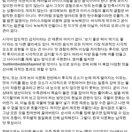
림’이라면 직관적으로 캐러멜과 아이스크림을 합친 음식이어야 한다. 눈에 보이지
않으면 아무도 믿지 않는다. 설사 그것이 경험으로서 맛의 논리를 잘 만족시키지 않
는 상황이라도 개의치 않는다. 생각해보라. 팝콘과 아이스크림의 물리적 결합은 바
람직한 조합이 아니다. 쿠키처럼 조밀한 덩어리로 뭉친 탄수화물이라면 모를까, 개
별 팝콘 알갱이는 아이스크림에 파묻혀 금방 눅눅해진다. 바삭하게 먹으려고 굳이
튀기는 팝콘을 다시 눅눅하게 만들다니 전 지구적 손해 아닐까. 어차피 모르니까 상
관이 없다.
시각이 압도적인 감각이라는 건 재론의 여지가 없다. ‘보기 좋은 떡이 먹기도 좋
다’라는 또 다른 클리셰도 있다. 하지만 음식의 모든 미덕이 가장 직관적인 시각적
요소로 표현될 수 있는 건 아니다. 맛 경험의 80% 이상을 차지한다는 후각은, 당연
히 후각이므로 시각적으로 감지할 수가 없다. 따라서 지방 등을 더해 켜를 만들고
그 사이사이를 채워 넣는 방식으로 구현한다. 영어를 빌자면
‘built/embedded/layered’된 맛이다. 눈으로 보이는 것에 비해 더 복잡 다양한 맛을
선사해 극적인 효과도 꾀할 수 있다.
한식, 또는 크게 보아 식문화 전반에서 후각적 요소가 눈에 띄게 떨어지는 이유는,
맛의 가치를 품는 모든 요소가 시각적으로 구현되어야 한다는 일종의 강박 또는 불
신이 작용한 결과라고 본다. 내 눈으로 보지 않으면 믿지 못하는 것이다. 굳이 가사
상태의 생선이라도 수족관에서 목숨이 붙은 것을 잡아야 하는 활어회나, 쌀을 바꿔
치기할까봐 지켜 보고 있어야 하는 방앗간의 현실과 관련이 있다. 국물의 문화는 또
어떤가. 파, 마늘 등등 국물에 맛을 불어 넣기 위한 재료는 일정 수준 끓이고 나면 먹
을 수 없을 정도로 흐물거린다. 하지만 걸러 깨끗한 국물만 내는 음식점은 드물다.
그냥 모든 것을 한꺼번에 끓여버린다. 순서와 시차를 정해 쌓으면 입체적일 수 있는
맛의 조형이, 무차별적 동일화로 인해 납작해진다. 그렇다, 한국 식문화는 납작한
맛 투성이다.
한편으로는 이러한 불신은, 요즘 종종 언급하고 있는 (특히 심리적인) 가난에서 비