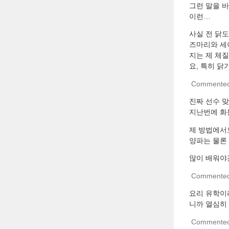
그런 말을 바
이런…
사실 전 닭
즈마리와 세
지는 제 체
요, 특히 닭
Commente
진짜 선수 
지난번에 화
제 방법에서도
양파는 물론
많이 배워야
Commente
요리 유학이라
니까 열심히 
Commente