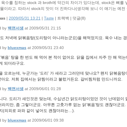
육수를 칭하는 stock 과 broth에 약간의 차이가 있다는데, stock은 뼈를 
물이라고. 따라서 stock의 맛이 더 진하다나(생각해 보니 이 얘기는 예전 
mas
|
2009/05/31 13:21
|
Taste
|
트랙백
|
덧글(
8
)
d by
백면서생
at 2009/05/31 21:15
저도 저녁에 닭볶음탕(도리탕이 아니라는군요)을 해먹었지요. 육수 내는 
d by
bluexmas
at 2009/05/31 23:40
’볶음’ 탕을 한 번도 해 먹어 본 적이 없어요. 닭을 집에서 자주 안 해 먹
게 되더라구요.
을 모르는데, 누군가는 ‘도리’ 가 새라고 그러던데 맞나요? 왠지 닭볶음
 같아요. 저희 집에서는 닭찜이라고 불렀거든요. 갈비찜처럼 만드니까요.
d by
백면서생
at 2009/06/01 01:28
니다. 도리가 새인것은 맞는데, 수십년간 닭도리탕이었던 것이 난데없이
라지만, 좀 그렇더군요. 아무튼 고춧가루 없는 닭’볶음’탕도 괜찮더군요.
지(의외로 파와 같이 넣어도 괜찮더라는…).
d by
bluexmas
at 2009/06/01 09:38