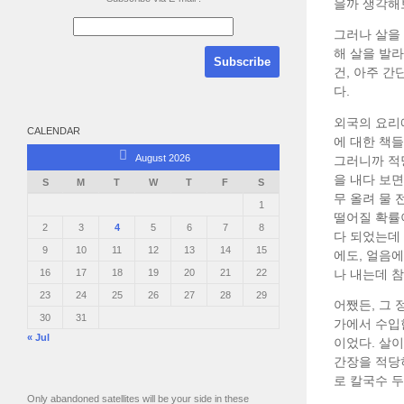
을까 생각해
그러나 살을
해 살을 발라
건, 아주 간
다.
외국의 요리
CALENDAR
에 대한 책
August 2026
그러니까 적당
을 내다 보
S
M
T
W
T
F
S
무 올려 물
1
떨어질 확률
2
3
4
5
6
7
8
다 되었는데 
9
10
11
12
13
14
15
에도, 얼음에
16
17
18
19
20
21
22
나 내는데 참
23
24
25
26
27
28
29
어쨌든, 그 
30
31
가에서 수입
« Jul
이었다. 살이
간장을 적당히
로 칼국수 두
Only abandoned satellites will be your side in these