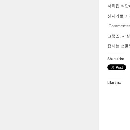
저희집 식단이
신지카토 카
Commente
그렇죠, 사실
접시는 선물
Share this:
Like this: