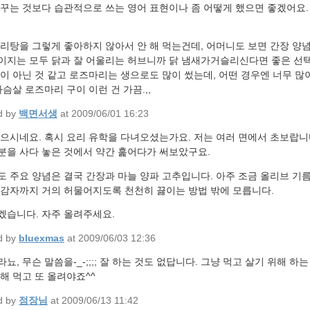
꾸는 것보다 습관적으로 쓰는 영어 표현이나 좀 어떻게 했으면 좋겠어요. 
도리탕을 그렇게 좋아하지 않아서 안 해 먹는건데, 어머니도 보면 간장 양
이지는 모두 닭과 잘 어울리는 허브니까 닭 냄새가거슬리신다면 좋은 선
질이 아닌 것 같고 로즈마리는 생으로도 많이 썼는데, 어떤 경우엔 너무 
가슴살 로즈마리 구이 이런 건 가끔.,,
d by
백면서생
at 2009/06/01 16:23
맞으시네요. 혹시 요리 유학을 다녀오셨는가요. 저는 여러 면에서 초보랍
분을 사다 놓은 것에서 약간 훑어다가 써보았구요.
 주요 양념은 결국 간장과 마늘 양파 고추입니다. 아주 조금 올리브 기름
 감자까지 거의 허물어지도록 천천히 끓이는 방법 밖에 모릅니다.
겠습니다. 자주 올려주세요.
d by
bluexmas
at 2009/06/03 12:36
뇨, 무슨 말씀을-_-;;;; 잘 하는 것도 없답니다. 그냥 먹고 살기 위해 하는
해 먹고 또 올려야죠^^
d by
점장님
at 2009/06/13 11:42