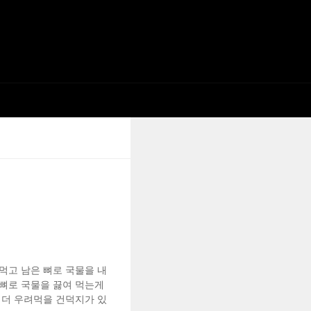
먹고 남은 뼈로 국물을 내
 뼈로 국물을 끓여 먹는게
 더 우려먹을 건덕지가 있