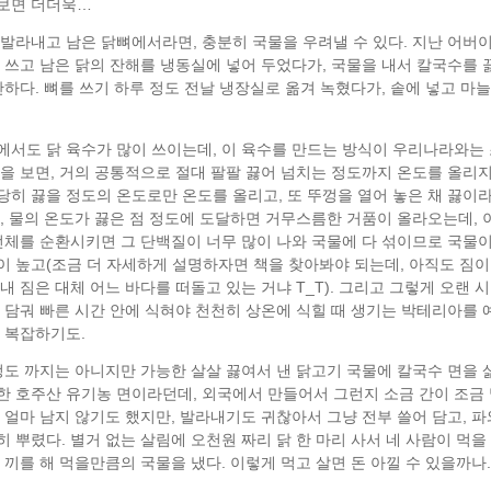
보면 더더욱…
 발라내고 남은 닭뼈에서라면, 충분히 국물을 우려낼 수 있다. 지난 어버
 쓰고 남은 닭의 잔해를 냉동실에 넣어 두었다가, 국물을 내서 칼국수를 
단하다. 뼈를 쓰기 하루 정도 전날 냉장실로 옮겨 녹혔다가, 솥에 넣고 마
에서도 닭 육수가 많이 쓰이는데, 이 육수를 만드는 방식이 우리나라와는 
들을 보면, 거의 공통적으로 절대 팔팔 끓어 넘치는 정도까지 온도를 올리
히 끓을 정도의 온도로만 온도를 올리고, 또 뚜껑을 열어 놓은 채 끓이라
면, 물의 온도가 끓은 점 정도에 도달하면 거무스름한 거품이 올라오는데,
 전체를 순환시키면 그 단백질이 너무 많이 나와 국물에 다 섞이므로 국물이
이 높고(조금 더 자세하게 설명하자면 책을 찾아봐야 되는데, 아직도 짐이
내 짐은 대체 어느 바다를 떠돌고 있는 거냐 T_T). 그리고 그렇게 오랜 
 담궈 빠른 시간 안에 식혀야 천천히 상온에 식힐 때 생기는 박테리아를 예
 복잡하기도.
정도 까지는 아니지만 가능한 살살 끓여서 낸 닭고기 국물에 칼국수 면을 
한 호주산 유기농 면이라던데, 외국에서 만들어서 그런지 소금 간이 조금 
 얼마 남지 않기도 했지만, 발라내기도 귀찮아서 그냥 전부 쓸어 담고, 파
 뿌렸다. 별거 없는 살림에 오천원 짜리 닭 한 마리 사서 네 사람이 먹을
 끼를 해 먹을만큼의 국물을 냈다. 이렇게 먹고 살면 돈 아낄 수 있을까나.