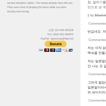
참, 말하기를 
myriad sleepless nights. The sheep already have left you.
만으로 낸 국
They were tired of jumping the fence while you were
tossing and turning.
#
by
bluex
Commente
신한 110-445-363108
반갑네요. 
우리 1002-053-984970
PayPal : bluexmas@hitel.net
Commente
저는 아직 닭
백숙을 만들
저는 일본말
안 나는 것
Commente
그러게 말입
일본말이라서
와 세이지까
Commente