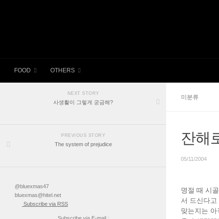
FOOD
OTHERS
NEXT STORY
미분류
사생활이 그렇게 궁금해?
잔해로
PREVIOUS STORY
The system of prejudice
05/11/2004
@bluexmas47
명절 때 시
bluexmas@hitel.net
서 드신다고
Subscribe via RSS
맞는지는 아
Subscribe via E-mail :