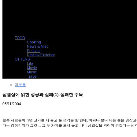
FOOD
Cooking
News & Misc
Podcast
Review/Criticism
OTHERS
Life
Movie
Music
Travel
미분류
삼겹살에 얽힌 성공과 실패(1)-실패한 수육
05/11/2004
보통 사람들이라면 고기를 사 놓고 풀 생각을 할 텐데, 어쩌다 보니 나는 풀을 냉장
다는 김장김치가 그것… 그 두 가지를 모셔 놓고 나니 삼겹살을 먹어야 되겠다는 생각