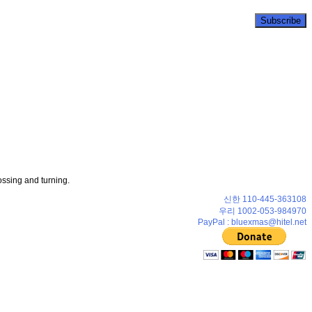
ossing and turning.
신한 110-445-363108
우리 1002-053-984970
PayPal : bluexmas@hitel.net