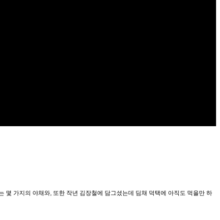
는 몇 가지의 야채와, 또한 작년 김장철에 담그셨는데 딤채 덕택에 아직도 먹을만 하