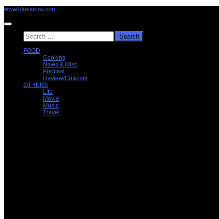
Skip
www.bluexmas.com
to
content
Search
for:
FOOD
Cooking
News & Misc
Podcast
Review/Criticism
OTHERS
Life
Movie
Music
Travel