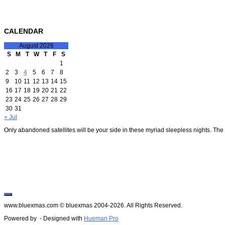
CALENDAR
August 2026
S
M
T
W
T
F
S
1
2
3
4
5
6
7
8
9
10
11
12
13
14
15
16
17
18
19
20
21
22
23
24
25
26
27
28
29
30
31
« Jul
Only abandoned satellites will be your side in these myriad sleepless nights. The
www.bluexmas.com © bluexmas 2004-2026. All Rights Reserved.
Powered by
- Designed with
Hueman Pro