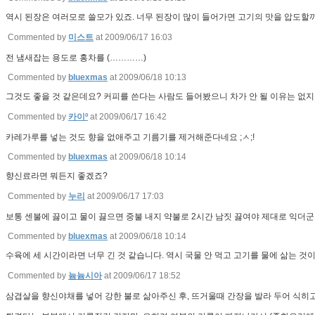
역시 된장은 여러모로 쓸모가 있죠. 너무 된장이 많이 들어가면 고기의 맛을 압도할
Commented by
미스트
at 2009/06/17 16:03
전 냄새잡는 용도로 홍차를 (…………)
Commented by
bluexmas
at 2009/06/18 10:13
그것도 좋을 것 같은데요? 커피를 쓴다는 사람도 들어봤으니 차가 안 될 이유는 없지
Commented by
카이º
at 2009/06/17 16:42
카레가루를 넣는 것도 향을 없애주고 기름기를 제거해준다네요 ;ㅅ;!
Commented by
bluexmas
at 2009/06/18 10:14
향신료라면 뭐든지 좋겠죠?
Commented by
누리
at 2009/06/17 17:03
보통 센불에 끓이고 물이 끓으면 중불 내지 약불로 2시간 남짓 끓여야 제대로 익더군요.
Commented by
bluexmas
at 2009/06/18 10:14
수육에 세 시간이라면 너무 긴 것 같습니다. 역시 국물 안 먹고 고기를 물에 삶는 것
Commented by
늄늄시아
at 2009/06/17 18:52
삼겹살을 향신야채를 넣어 강한 불로 삶아주신 후, 뜨거울때 간장을 발라 두어 식히