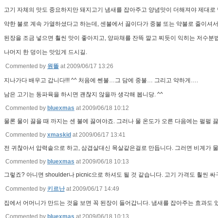
고기 자체의 맛도 중요하지만 돼지고기 냄새를 잡아주고 양념맛이 더해져야 제대로 
약한 불로 계속 가열하셨다고 하는데, 센불에서 끓이다가 중불 또는 약불로 줄이셔
된장을 조금 넣으면 훨씬 맛이 좋아지고, 양파채를 잔뜩 깔고 찌듯이 익히는 저수분
나머지 한 덩이는 맛있게 드시길.
Commented by
원똘
at 2009/06/17 13:26
지나가다 배우고 갑니다!!! ^^ 처음에 쎈불…그 담에 중불… 그리고 약하게….
남은 고기는 동파육을 하시면 괜찮지 않을까 생각해 봅니당. ^^
Commented by
bluexmas
at 2009/06/18 10:12
물론 물이 끓을 때 까지는 센 불에 끓여야죠. 그러나 물 온도가 오른 다음에는 펄펄 
Commented by
xmaskid
at 2009/06/17 13:41
전 귀찮아서 압력솥으로 하고, 삼겹살대신 목살같은걸로 만듭니다. 그러면 비계가 
Commented by
bluexmas
at 2009/06/18 10:13
그렇죠? 아니면 shoulder나 picnic으로 하셔도 될 것 같습니다. 고기 가격도 훨
Commented by
키르난
at 2009/06/17 14:49
집에서 어머니가 만드는 것을 보면 꼭 된장이 들어갑니다. 냄새를 잡아주는 효과도 있
Commented by
bluexmas
at 2009/06/18 10:13