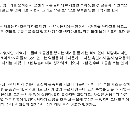
한 덩어리를 모셔왔다. 언젠가 다른 글에서 얘기했던 적이 있는 것 같은데, 개인적으
 일단 두 덩어리로 나눈다. 그리고 작은 토막으로 수육을 만들어 먹기로 한다.
이는 재료는 다 조금씩 다르지 않나 싶다. 듣기에는 된장이나 커피를 쓴다고도 하고…
 굳이 센불로 부글부글 끓일 필요가 없다고 생각하므로, 약한 불에 올려 비교적 오래 끓
적도 없지만, 기억에도 물에 소금간을 했다는 얘기를 들어 본 적이 없다. 식당에서라면
의 맛 자체를 더 낫게 만드는 역할을 하기 때문에, 그러한 측면에서 잠시 생각을 해
나서는 더 많이 그런 부분에 대해 생각하게 되었다. 그런 경우에 소금을 쓰는 건 아
 삶아져서 비계 부분이 완전히 곤죽처럼 되었기 때문이다. 이 비계 부분이 조금 씹히
한참을 끓였는데, 생각보다도 고기가 빨리 무르지 않는다. 고기 종류를 삶을 때 익었는
았음에도, 고기는 너무 많이 씹혔다. 달리 말하자면 질겼다고. 사실은 처음부터 다른
 별 다른 감흥이 없었다. 게다가 소금을 조금 삶는 물에 뿌리기는 했지만 그래도 간이
기다. 아니, 삼겹살이 질기다니, 이게 대체 무슨 변고란 말인가…