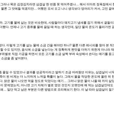
. 그러나 묵은 김장김치라면 삼겹살 한 번쯤 못 먹어주겠나… 해서 이마트 정육점에서 
물론 그 맛에들 먹겠지만… 어쨌든 모셔 오고 나니 생각보다 덩어리가 커서, 고민 끝에
니까. 고기를 물에 삶는 것은 비슷한데, 사람들마다 돼지고기 냄새를 잡기 위해서 곁들
을 더했다. 언제나 고기 종류를 물에 끓일 때 하는 생각인데, 일단 물의 온도가 올라가면
다. 이렇게 고기를 삶는 물에 소금 간을 해야만 하나? 물론 다른 레시피를 찾아 본 
 수도 있지만, 음식에 소금을 넣는다는 게 정확하게 짠맛을 더하기 위한게 아니라 재료
위별로 직접 가공을 하면서 모든 고기를 소금 살짝 부려 숙성해서 쓴다는 얘기를 듣고 
 소금을 좀 넣어본다.
좀 줄일 수 있었으나 결과를 성공적이라고 말하기 조금 어려웠던 이유는, 삼겹살이 너무
죽이 된 비계는 더 느끼하게 느껴질 확률이 높다. 그래서 물을 적당한 온도에 올린 뒤 
다. 맑은 물이 나오면 먹을 정도로 익었다는 얘기… 그러나 맑은 물이 나올 때 까지 삶
방법이 문제였는지, 아니면 고기 자체가 별로 였던 것인지 오랫만에 해 먹는 삼겹살인데도
실패… 일단 먹고 남은 부분은 다른 방법으로 조리해보기 한다. 이 날 따라 삼겹살이 질