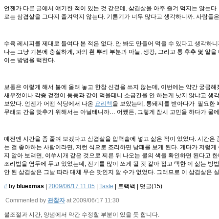
언젠가 다른 글에서 얘기한 적이 있는 것 같은데, 삼겹살을 아주 즐겨 먹지는 않는다
로는 삼겹살을 그다지 즐겨먹지 않는다. 기름기가 너무 많다고 생각하니까. 사람들은 
수육 레시피를 제대로 들여다 본 적은 없다. 안 봐도 만들어 먹을 수 있다고 생각하
나는 그냥 기본에 충실하게, 파의 흰 뿌리 부분과 마늘, 생강, 그리고 통 후추 몇 알
이는 방법을 택한다.
보통은 이렇게 해서 불에 올려 놓고 한참 신경을 쓰지 않는데, 이번에는 약간 궁금해졌
새우젓이나 각종 겉절이 등등과 같이 먹을테니 소금간을 안 하는게 낫지 않냐고 생각할
보았다. 언젠가 어떤 식당에서 나온
요리책
을 보았는데, 통돼지를 받아다가 필요한 부
무래도 간을 맞추기 위해서는 아닐테니까… 어쨌든, 그렇게 잠시 고민을 하다가 물에
예전엔 시간을 좀 줄여 보겠다고 삼겹살을 압력솥에 넣고 삶은 적이 있었다. 시간은 
는 걸 좋아하는 사람이라면, 저런 식으로 조리하면 낭패를 보게 된다. 게다가 저렇게 
지 알아 보려면, 이쑤시개 같은 것으로 찌른 뒤 나오는 물의 색을 확인하면 된다고 한
조리법을 염두에 두고 있었는데, 전기를 많이 쓰게 될 것 같아 접고 택한 이 삶는 
안 된 삼겹살은 그날 따라 대체 무슨 맛인지 알 수가 없었다. 그러므로 이 삼겹살은 
#
by
bluexmas
|
2009/06/17 11:05
|
Taste
|
트랙백
|
덧글(
15
)
Commented by
관찰자
at 2009/06/17 11:30
불조절과 시간, 양념에서 약간 수정할 부분이 있을 듯 합니다.