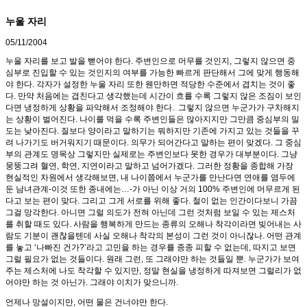
누울 자리
05/11/2004
누울 자리를 보고 발을 뻗어야 한다. 주변인으로 머무를 것인지, 그렇지 않으면 중
심부로 진입할 수 있는 것인지의 여부를 가능한 빠르게 판단해서 그에 맞게 행동해
야 한다. 각자가 설정한 누울 자리 또한 웬만하면 적당한 수준에서 겹치는 것이 좋
다. 만약 처음에는 겹친다고 생각했는데 시간이 흐를 수록 그렇지 않은 조짐이 보인
다면 냉정하게 상황을 파악해서 조정해야 한다. 그렇지 않으면 누군가가 구차해지
는 상황이 벌어진다. 나이를 먹을 수록 주변인들은 많아지지만 그만큼 중심부의 밀
도는 낮아진다. 질보다 양이라고 말하기는 뭐하지만 기존에 가지고 있는 것들을 꾸
려 나가기도 버거워지기 때문이다. 의무가 되어간다고 말하는 편이 맞겠다. 그 중심
부의 관계도 명목상 그렇지만 실제로는 주변인보다 못한 경우가 대부분이다. 그냥
뭉뚱그려 혈연, 학연, 지연이라고 말하고 넘어가겠다. 그러한 정황을 종합해 가장
현실적인 차원에서 생각해보면, 내 나이쯤에서 누군가를 만난다면 연애를 염두에
둔 남녀관계-이것 또한 종내에는…-가 아닌 이상 거의 100% 주변인에 머무르게 된
다고 보는 편이 맞다. 그리고 그게 서로를 위해 좋다. 철이 없는 인간이다보니 가끔
그걸 망각한다. 아니면 그럴 의도가 전혀 아닌데 그런 것처럼 보일 수 있는 제스처
를 취할 때도 있다. 사람을 행복하게 만드는 종류의 오해나 착각이라면 빚어내는 사
람도 기분이 괜찮을텐데 사실 오해나 착각의 본성이 그런 것이 아니잖나. 어떤 관계
를 놓고 ‘나빠진 건가?’라고 고민을 하는 경우를 종종 피할 수 없는데, 따지고 보면
그럴 필요가 없는 것들이다. 원래 그런, 또 그래야만 하는 것들일 뿐. 누군가가 보여
주는 제스처에 나도 착각할 수 있지만, 정말 현실을 냉정하게 따져보면 그럴리가 없
어야만 하는 것 아닌가. 그래야 이치가 맞으니까.
언제나 망설이지만, 어떤 물은 건너야만 한다.