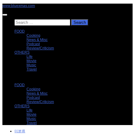
Skip
www.bluexmas.com
to
content
Search
for:
FOOD
Cooking
News & Misc
Podcast
Review/Criticism
OTHERS
Life
Movie
Music
Travel
FOOD
Cooking
News & Misc
Podcast
Review/Criticism
OTHERS
Life
Movie
Music
Travel
미분류