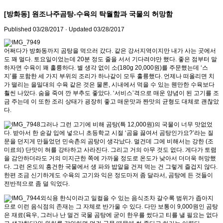
[방화동] 원조나주곰탕-수육의 탁월함과 국물의 허망함
Published
03/28/2017
· Updated
03/28/2017
어쩌다가 방화동까지 곰탕을 먹으러 갔다. 같은 강서지역이지만 내가 사는 곳에서
도 꽤 멀다. 토요일이었는데 20분 정도 줄을 서서 기다려야만 했다. 좋은 점부터 말
하자면 수육이 꽤 훌륭하다. 별 생각 없이 소(180g 20,000원)를 주문했는데 ‘스
지’를 포함한 세 가지 부위의 조리가 하나같이 모두 훌륭했다. 언제나 떠올리면 치
가 떨리는 을밀대의 수육 같은 것은 물론, 시내에서 먹을 수 있는 웬만한 수육보다
훨씬 나았다. 숨을 죽여 깐 부추도 좋았다. ‘서비스’격으로 매운 양념이 된 고기를 조
금 주는데 이 또한 조리 상태가 굉장히 좋고 매운맛과 짠맛의 균형도 대체로 괜찮았
다.
그러나 그런 고기에 비해 곰탕(특 12,000원)의 국물이 너무 맛없었
다. 받아서 한 숟갈 입에 넣으니 초등학교 시절 ‘곰을 끓여서 곰탕인가요?’라는 질
문을 던지게 만들었던 민속촌의 곰탕이 생각났다. 멀건데 그에 비해서는 강한 (조
미료의) 단맛이 혀를 강타하고 사라진다. 그리고 거의 아무 것도 없다. 게다가 토렴
을 감안하더라도 거의 미지근한 쪽에 가까울 정도로 온도가 낮아서 더더욱 허망했
다. 그런 온도의 흥건한 국물에서 생 파와 밥알을 건져 먹는 건 그렇게 즐겁지 않다.
한편 조금 신기하게도 수육의 고기와 익은 정도마저 좀 달라서, 곰탕에 든 것들이
전반적으로 좀 덜 익었다.
외식용 한식이라고 일컬을 수 있는 음식조차 갈수록 범위가 좁아지
므로 이런 음식점의 존재는 그 자체로 반가울 수 있다. 다만 보통이 9,000원인 곰탕
은 재료(육우, 그러나 난 멀건 국물 곰탕에 굳이 한우를 썼다고 티를 낼 필요는 없다