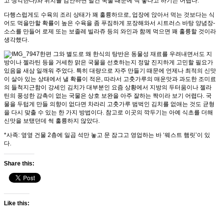
고 생각한다)와 위치를 감안하면 멀건 국물 때문에 썩 좋다고 하기는 어렵다.
다행스럽게도 수육의 조리 상태가 꽤 훌륭하므로, 업장에 앉아서 먹는 것보다는 식
어도 먹을만할 확률이 높은 수육을 좀 푸짐하게 포장해와서 시트러스 바탕 양념장-
소스를 만들어 로제 또는 보졸레 빌라쥬 등의 와인과 함께 먹으면 꽤 훌륭할 것이라
생각했다.
한편 그와 별도로 왜 한식의 탕반은 동물성 재료를 우려내면서도 지
방이나 젤라틴 등을 거세한 맑은 국물을 선호하는지 정말 진지하게 고민할 필요가
있음을 새삼 일깨워 주었다. 특히 대량으로 자주 만들기 때문에 언제나 최적의 신맛
이 살아 있는 상태에서 낼 확률이 적은, 따라서 고춧가루의 매운맛과 과도한 조미료
의 들척지근함이 강세인 김치가 대부분인 요즘 상황에서 지방의 두터움이나 젤라
틴의 풍성한 감촉이 없는 국물은 상호 보완을 아주 잘하는 짝이라 보기 어렵다. 국
물을 두텁게 만들 의향이 없다면 차라리 고춧가루 범벅인 김치를 없애는 것도 균형
을 다시 맞출 수 있는 한 가지 방법이다. 참고로 이곳의 깍두기는 아예 식초를 더해
신맛을 보탰던데 썩 훌륭하지 않았다.
*사족: 옆옆 건물 2층에 일곱 석만 놓고 문 잠그고 영업하는 바 ‘웨스트 햄릿’이 있
다.
Share this:
Like this: