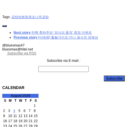
Tags:
곰탕
방화동
원조나주곰탕
Next story
탄핵 축하주와 ‘외식의 품격’ 증정 이벤트
Previous story
[이태원] 할랄가이즈-끼니 음식의 정체성
@bluexmas47
bluexmas@hitel.net
Subscribe via RSS
Subscribe via E-mail :
CALENDAR
August 2026
S
M
T
W
T
F
S
1
2
3
4
5
6
7
8
9
10
11
12
13
14
15
16
17
18
19
20
21
22
23
24
25
26
27
28
29