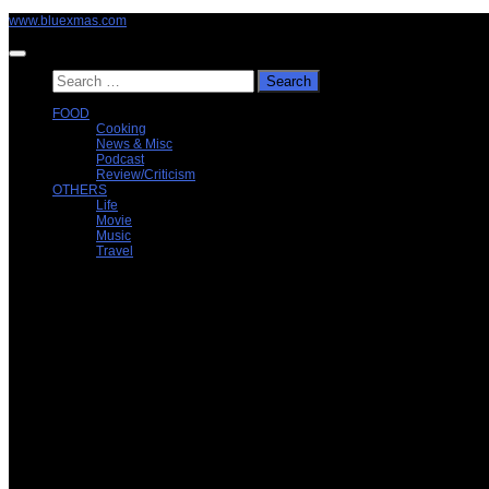
Skip
www.bluexmas.com
to
content
Search
for:
FOOD
Cooking
News & Misc
Podcast
Review/Criticism
OTHERS
Life
Movie
Music
Travel