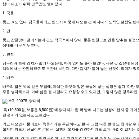
행이 다소 아쉬워 만족감도 떨어졌다.
1. 국물
묽고 켜도 없다. 닭국물이라고 반드시 이렇게 나오는 건 아니니 의도적인 설정일 텐데,
2. 간
묽고 감칠맛이 떨어지는데 간도 적극적이지 않다. 물론 반찬으로 간을 맞추는 설정으로
상대를 너무 억누른다.
3. 반찬
닭무침과 함께 김치가 딸려 나오는데, 아예 없어도 좋아 보였다. 사온 것 같은데 완
맥락에서는 완전히 빠져도 무관해 보인다. 다만 김치가 불어 넣는 신맛이 의미가 있
4. 배추
배추의 얇은 윗쪽 잎은 무침에, 아삭한 아랫쪽 잎은 국물에 넣는 설정은 좋다. 다만
주를 생각해보자. 아예 삶은 걸 내달라고 요청할 수도 있지만, 그렇지 않은 경우라면 
5. 닭다리
‘특 (10,500원, 보통은 8,500원)’에 닭다리가 한 짝 딸려 나오는 설정이 왠지 
관 관계가 있는지도 모르겠다.
먹고 나오면서 물어보니 옥동식과는 무관하다고 한다. 그럼 다음 번에 또 찾아갈 수 
철저한 의도의 산물이며, 따라서 실행의 오차를 감안하더라도 크게 바뀔 것 같지는 
어쩌면 지나치게 강한 맛의 무침이나 김치와 멀겋다고도 할 수 있는 국물 사이의 간극