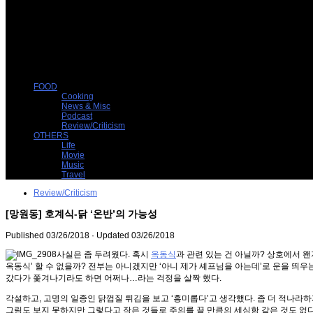
FOOD
Cooking
News & Misc
Podcast
Review/Criticism
OTHERS
Life
Movie
Music
Travel
Review/Criticism
[망원동] 호계식-닭 ‘온반’의 가능성
Published
03/26/2018
· Updated
03/26/2018
사실은 좀 두려웠다. 혹시
옥동식
과 관련 있는 건 아닐까? 상호에서 
옥동식’ 할 수 없을까? 전부는 아니겠지만 ‘아니 제가 셰프님을 아는데’로 운을 띄우는
갔다가 쫓겨나기라도 하면 어쩌나…라는 걱정을 살짝 했다.
각설하고, 고명의 일종인 닭껍질 튀김을 보고 ‘흥미롭다’고 생각했다. 좀 더 적나라
그림도 보지 못하지만 그렇다고 작은 것들로 주의를 끌 만큼의 세심함 같은 것도 