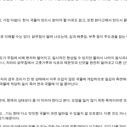
 가장 아쉽다. 한식 국물이 반드시 맑아야 할 이유도 없고, 또한 맑다고해서 반드시 묽
 이해할 수는 있다. 닭무침이 딸려 나오는데, 김과 배춧잎, 부추 등이 주도권을 잡는 
성도가 무침에 비해 현저히 떨어지고, 일시적인 현상일 수 있지만 물러서 나머지 음식과의
으니, 차라리 닭무침에서 고춧가루와 식초의 매운맛과 신맛을 완전히 덜어내고 다른 신
 후자의 경우 조리가 안 된 상태에서 아주 뜨겁지 않은 국물에 개입하므로 질감의 측면에
국물에 적당히 숨이 죽어 면과 국물에 더 잘 묻어난다.
좀 귀여운데, 현재의 상태보다 좀 더 익어야 한다고 본다. 모양을 잃지 않기 위한 목적이라
있…기는 한데 다소 밋밋한 국물이 과연 달라질 수 있을지 잘 모르겠다. 다른 것도 아
않기 때문이다.
. 비단 여기에서만 맛볼 수 있는 것은 아니지만 접할 때마다 신기하다. 각각 다른 맛