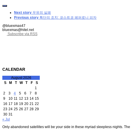
Next story
우유의 실패
Previous story
특단의 조치: 코스트코 페퍼로니 피자
@bluexmas47
bluexmas@hitel.net
Subscribe via RSS
CALENDAR
August 2026
S
M
T
W
T
F
S
1
2
3
4
5
6
7
8
9
10
11
12
13
14
15
16
17
18
19
20
21
22
23
24
25
26
27
28
29
30
31
« Jul
Only abandoned satellites will be your side in these myriad sleepless nights. The