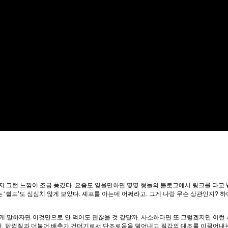
왠지 그런 느낌이 조금 풍겼다. 요즘도 잊을만하면 몇몇 형들의 블로그에서 링크를 타고 
 ‘쉴드’도 심심치 않게 보았다. 셰프를 아는데 어쩌라고. 그게 나랑 무슨 상관인지? 하여
하게 말하자면 이것만으로 안 먹어도 괜찮을 것 같달까. 사소하다면 또 그렇겠지만 이런
없다. 닭껍질과 더불어 배추가 건더기로서 단조로움을 덜어내고 질감의 대조를 이끌어내