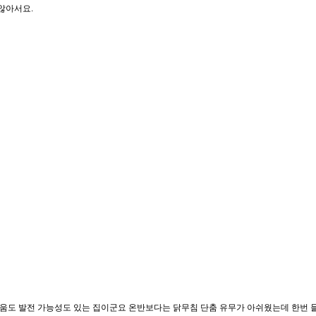
않아서요.
움도 발전 가능성도 있는 집이군요 온반보다는 닭무침 단춤 유무가 아쉬웠는데 한번 들