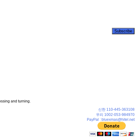
ossing and turning.
신한 110-445-363108
우리 1002-053-984970
PayPal : bluexmas@hitel.net