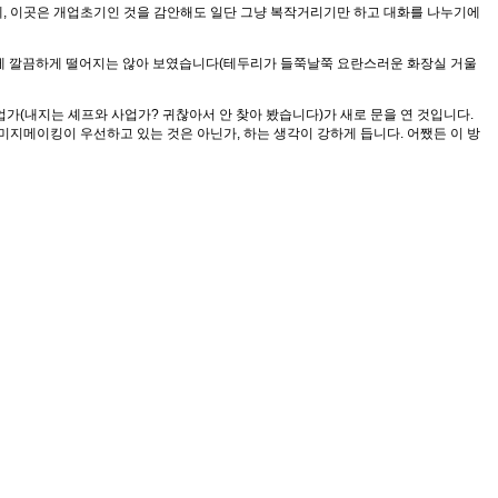
, 이곳은 개업초기인 것을 감안해도 일단 그냥 복작거리기만 하고 대화를 나누기에
렇게 깔끔하게 떨어지는 않아 보였습니다(테두리가 들쭉날쭉 요란스러운 화장실 거울
업가(내지는 셰프와 사업가? 귀찮아서 안 찾아 봤습니다)가 새로 문을 연 것입니다.
지메이킹이 우선하고 있는 것은 아닌가, 하는 생각이 강하게 듭니다. 어쨌든 이 방