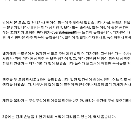
밖에서 본 모습. 길 건너가서 찍어야 되는데 귀찮아서 말았습니다. 사실, 원래의 건물 
는 분위기입니다. 내부는 제가 생각한 것보다 훨씬 좁아서, 일단 이렇게 좁은 공간에 Pu
짖는 꼬라지가 오히려 과대평가 overstatement라는 느낌이 들었습니다. 디자인
된 바 상판만은 아주 마음에 들었습니다. 질감이 뭐랄까, 석재면서도 폭신하면서 따
벨기에의 수도원에서 통제된 생활로 주님께 한발짝 더 다가가려 고생하신다는 수사님들이
처럼 바 위에 거대한 생맥주 통 보관 공간이 있고, 아마 완벽한 냉장이 되어서 생
전체의 컨셉과는 약간 거리가 있어 보였습니다(들어가 보고서야 어쩌면 음식들도 컨
맥주를 두 모금 마시고 2층에 올라갔습니다. 일단 빨간색이 중심색인데, 어느 정도
생각을 해봤습니다. 나무처럼 결이 없이 표면이 매끈하거나 재료의 크기 자체가 커서
계단을 올라가는 구석구석에 테이블을 마련해놨지만, 버리는 공간에 구색 맞추기라는 
2층에는 단체 손님을 위한 자리와 부엌이 자리잡고 있는데, 역시 좁습니다.