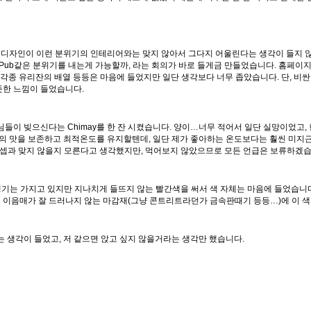
디자인이 이런 분위기의 인테리어와는 맞지 않아서 그다지 어울린다는 생각이 들지 않습니다.
b같은 분위기를 내는게 가능할까, 라는 회의가 바로 들게금 만들었습니다. 홈페이지에서 ‘우
이나 각종 유리잔의 배열 등등은 마음에 들었지만 일단 생각보다 너무 좁았습니다. 단,
뜻한 느낌이 들었습니다.
 빚으신다는 Chimay를 한 잔 시켰습니다. 양이…너무 적어서 일단 실망이었고, 
맥주의 맛을 보존하고 최적온도를 유지할텐데, 일단 제가 좋아하는 온도보다는 훨씬 미지
셉과 맞지 않을지 모른다고 생각했지만, 먹어보지 않았으므로 모든 언급은 보류하겠습
 생기는 가지고 있지만 지나치게 들뜨지 않는 빨간색을 써서 색 자체는 마음에 들었습니
 이음매가 잘 드러나지 않는 마감재(그냥 콘트리트라던가 금속판때기 등등…)에 이 색
생각이 들었고, 저 같으면 앉고 싶지 않을거라는 생각만 했습니다.