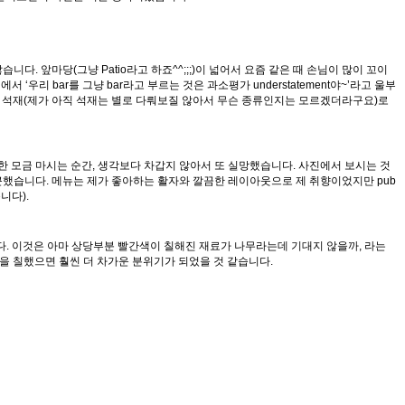
 앞마당(그냥 Patio라고 하죠^^;;;)이 넓어서 요즘 같은 때 손님이 많이 꼬이
리 bar를 그냥 bar라고 부르는 것은 과소평가 understatement야~’라고 울부
 비싼 석재(제가 아직 석재는 별로 다뤄보질 않아서 무슨 종류인지는 모르겠더라구요)로
한 모금 마시는 순간, 생각보다 차갑지 않아서 또 실망했습니다. 사진에서 보시는 것
근했습니다. 메뉴는 제가 좋아하는 활자와 깔끔한 레이아웃으로 제 취향이었지만 pub
니다).
다. 이것은 아마 상당부분 빨간색이 칠해진 재료가 나무라는데 기대지 않을까, 라는
을 칠했으면 훨씬 더 차가운 분위기가 되었을 것 같습니다.