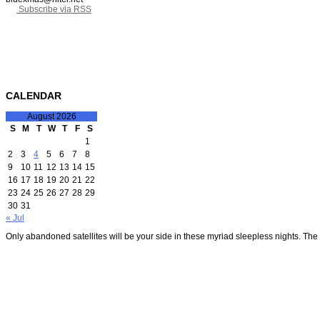
Subscribe via RSS
CALENDAR
August 2026
S
M
T
W
T
F
S
1
2
3
4
5
6
7
8
9
10
11
12
13
14
15
16
17
18
19
20
21
22
23
24
25
26
27
28
29
30
31
« Jul
Only abandoned satellites will be your side in these myriad sleepless nights. The