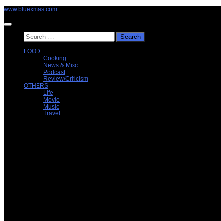
Skip
www.bluexmas.com
to
content
Search
for:
FOOD
Cooking
News & Misc
Podcast
Review/Criticism
OTHERS
Life
Movie
Music
Travel