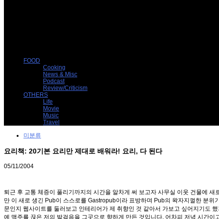
FOOD
Cooking
News & Misc
Podcast
Review/Criticism
OTHERS
Life
Movie
Music
Travel
미분류
요리책: 20기본 요리만 제대로 배워라! 요리, 다 된다
05/11/2004
퇴근 후 교통 체증이 풀리기까지의 시간을 알차게 써 보고자 사무실 이웃 건물에 새로
만 이 새로 생긴 Pub이 스스로를 Gastropub이라 표방하며 Pub의 왁자지껄한
문인지 웹사이트를 둘러보고 인테리어가 제 취향인 것 같아서 가보고 싶어지기도 했지
예 맥주를 끊은 저의 발걸음을 그곳으로 향하게 만든 것입니다. 어차피 저녁 시간이