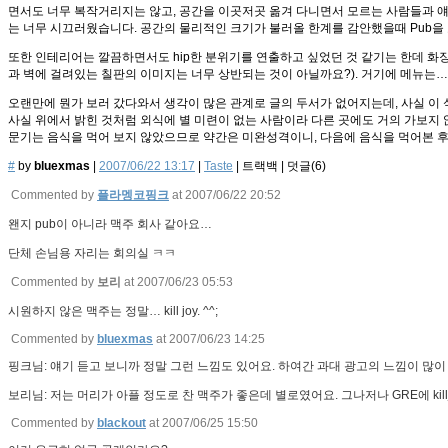
면서도 너무 복작거리지는 않고, 공간을 이곳저곳 옮겨 다니면서 모르는 사람들과 
는 너무 시끄러웠습니다. 공간의 물리적인 크기가 불러올 한계를 감안했을때 Pub을 
또한 인테리어는 깔끔하면서도 hip한 분위기를 연출하고 싶었던 것 같기는 한데 
과 벽에 걸려있는 칠판의 이미지는 너무 상반되는 것이 아닐까요?). 거기에 메뉴는…
오랜만에 뭔가 보러 갔다와서 생각이 많은 관계로 글의 두서가 없어지는데, 사실 이 
사실 위에서 밝힌 것처럼 외식에 별 미련이 없는 사람이라 다른 곳에도 거의 가보지
문기는 음식을 먹어 보지 않았으므로 약간은 미완성격이니, 다음에 음식을 먹어본 후
#
by
bluexmas
|
2007/06/22 13:17
|
Taste
|
트랙백
|
덧글(
6
)
Commented by
플라멩코핑크
at 2007/06/22 20:52
왠지 pub이 아니라 맥주 회사 같아요…
단체 손님용 자리는 회의실 ㅋㅋ
Commented by
보리
at 2007/06/23 05:53
시원하지 않은 맥주는 정말… kill joy. ^^;
Commented by
bluexmas
at 2007/06/23 14:25
핑크님: 얘기 듣고 보니까 정말 그런 느낌도 있어요. 하여간 과대 광고의 느낌이 많이
보리님: 저는 머리가 아플 정도로 찬 맥주가 좋은데 별로였어요. 그나저나 GRE에 kil
Commented by
blackout
at 2007/06/25 15:50