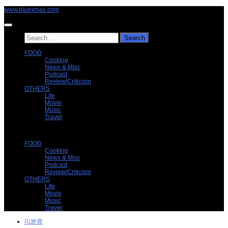
Skip
www.bluexmas.com
to
content
Search
for:
FOOD
Cooking
News & Misc
Podcast
Review/Criticism
OTHERS
Life
Movie
Music
Travel
FOOD
Cooking
News & Misc
Podcast
Review/Criticism
OTHERS
Life
Movie
Music
Travel
미분류