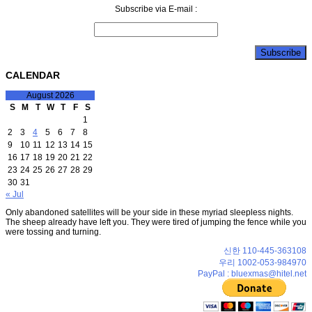
Subscribe via E-mail :
CALENDAR
August 2026
S
M
T
W
T
F
S
1
2
3
4
5
6
7
8
9
10
11
12
13
14
15
16
17
18
19
20
21
22
23
24
25
26
27
28
29
30
31
« Jul
Only abandoned satellites will be your side in these myriad sleepless nights.
The sheep already have left you. They were tired of jumping the fence while you
were tossing and turning.
신한 110-445-363108
우리 1002-053-984970
PayPal : bluexmas@hitel.net