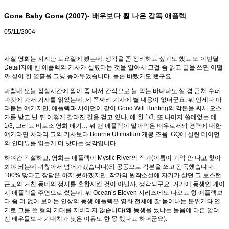
Gone Baby Gone (2007)- 배우보다 훨 나은 감독 애플렉
05/11/2004
사실 영화는 지지난 토요일에 봤는데, 생각을 좀 정리하고 싶기도 했고 또 이번달
Detail지에 밴 에플렉의 기사가 실렸다는 것을 알아서 그걸 좀 읽고 글을 쓰면 어떨
까 싶어 한 열흘을 그냥 놓아두었습니다. 물론 바빴기도 했구요.
마침내 오늘 점심시간에 짬이 좀 나서 간식으로 늘 먹는 바나나도 살 겸 근처 수퍼
마켓에 가서 기사를 읽었는데, 세 쪽짜리 기사에 별 내용이 없더군요. 뭐 언제나 따
라붙는 얘기지만, 애플렉과 사이먼이 같이 Good Will Hunting의 각본을 써서 오스
카를 받고 난 뒤 어떻게 갈라진 길을 걷고 있나, 에 한 1/3, 또 나머지 쓸데없는 데
1/3, 그리고 비로소 영화 얘기… 뭐 밴 애플렉이 말아먹은 배우로서의 경력에 대한
얘기라면 차라리 그의 기사보다 Bourne Ultimatum 개봉 즈음 GQ에 실린 데이먼
의 인터뷰를 읽는게 더 낫다는 생각입니다.
하여간 각설하고, 영화는 애플렉이 Mystic River의 작가(이름이 기억 안 나고 찾아
봐야 되는데 귀찮아서 넘어가겠습니다)와 공동으로 각본을 쓰고 감독했습니다.
100% 맞다고 장담은 하지 못하겠지만, 작가의 원작소설에 자기가 살던 그 보스턴
근교의 거친 동네의 정서를 혼합시킨 것이 아닐까, 생각되구요. 거기에 동생인 케이
시 애플렉을 주연으로 썼는데, 뭐 Ocean’s Eleven 시리즈에도 나오고 형 애플렉보
다 좀 더 없어 보이는 인상의 동생 애플렉은 영화 전체에 잘 묻어나는 분위기와 연
기로 그를 쓴 형의 기대를 저버리지 않습니다(왜 동생을 썼냐는 물음에 다른 알려
진 배우들보다 기대치가 낮은 이유도 한 몫 했다고 하더군요).