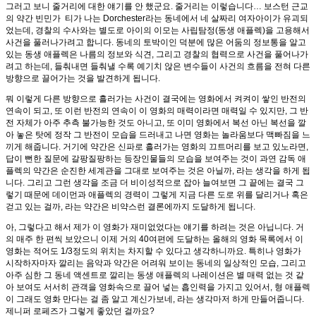
그러고 보니 줄거리에 대한 얘기를 안 했군요. 줄거리는 이렇습니다… 보스턴 근교
의 약간 빈민가 티가 나는 Dorchester라는 동네에서 네 살짜리 여자아이가 유괴되
었는데, 경찰의 수사와는 별도로 아이의 이모는 사립탐정(동생 애플렉)을 고용해서
사건을 풀러나가려고 합니다. 동네의 토박이인 덕분에 많은 어둠의 정보통을 알고
있는 동생 애플렉은 나름의 정보와 식견, 그리고 경찰의 협력으로 사건을 풀어나가
려고 하는데, 들춰내면 들춰낼 수록 예기치 않은 변수들이 사건의 흐름을 전혀 다른
방향으로 끌어가는 것을 발견하게 됩니다.
뭐 이렇게 다른 방향으로 흘러가는 사건이 결국에는 영화에서 켜켜이 쌓인 반전의
연속이 되고, 또 이런 반전의 연속이 이 영화의 매력이라면 매력일 수 있지만, 그 반
전 자체가 아주 추측 불가능한 것도 아니고, 또 이미 영화에서 복선 아닌 복선을 깔
아 놓은 탓에 정작 그 반전이 모습을 드러내고 나면 영화는 놀라움보다 맥빠짐을 느
끼게 해줍니다. 거기에 약간은 신파로 흘러가는 영화의 끄트머리를 보고 있노라면,
답이 뻔한 질문에 갈팡질팡하는 등장인물들의 모습을 보여주는 것이 과연 감독 애
플렉의 약간은 순진한 세계관을 그대로 보여주는 것은 아닐까, 라는 생각을 하게 됩
니다. 그리고 그런 생각을 조금 더 비이성적으로 잡아 늘여보면 그 끝에는 결국 그
렇기 때문에 데이먼과 애플렉의 경력이 그렇게 지금 다른 도로 위를 달리거나 혹은
걷고 있는 걸까, 라는 약간은 비약스런 결론에까지 도달하게 됩니다.
아, 그렇다고 해서 제가 이 영화가 재미없었다는 얘기를 하려는 것은 아닙니다. 거
의 매주 한 편씩 보았으니 이제 거의 40여편에 도달하는 올해의 영화 목록에서 이
영화는 적어도 1/3정도의 위치는 차지할 수 있다고 생각하니까요. 특히나 영화가
시작하자마자 깔리는 음악과 약간은 어려워 보이는 동네의 일상적인 모습, 그리고
아주 심한 그 동네 액센트로 깔리는 동생 애플렉의 나레이션은 별 매력 없는 것 같
아 보여도 서서히 관객을 영화속으로 끌어 넣는 흡인력을 가지고 있어서, 형 애플렉
이 그래도 영화 만다는 걸 좀 알고 계신가보네, 라는 생각마저 하게 만들어줍니다.
제니퍼 로페즈가 그렇게 좋았던 걸까요?