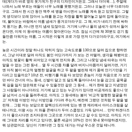
데(게다가 바로 옆의 옷가게가 친구의 디자인이거든요. 그래서 더더욱…), 주말에
나와서 노래 부르는 애들이 너무 노래를 못했거든요. 그러나 오늘은 너무 다르더라
구요. 그래서 한 시간 동안 맥주 세 병을 마시면서 노래를 계속 듣고 있었어요. 그렇
게 생각보다 오래 앉아서 노래를 듣고는 차창을 활짝 열어놓고 달려 집에 돌아오는
데, 불어오는 바람에서 여름 냄새가 풍겨오더라구요. 그 왜, 비가 내리기 전에 싸하
게 풍기는 흙, 아니면 먼지 냄새 있잖아요. 거기에 나무나 풀의 냄새가 섞여서 들어
온다면, 이제 이 동네에는 여름이 찾아온다는 거죠. 점심 시간에 채 30분도 걷기 힘
들만큼 더워지는 여름, 그 시작은 이렇게 코로 가장 먼저 다가오더라구요, 여기에서
는.
늦은 시간이라 정말 하나도 막히지 않는 고속도로를 130으로 달려 집으로 향하면
서, 그냥 이대로 달려 아직도 봄인 어딘가까지 가 보는 건 어떨까, 생각을 해봤어요 .
아직도 벚꽃이 활짝 피어있고 이렇게 먼지와 흙, 그리고 나뭇잎 냄새 따위는 아직
맡을 수 없는 그런 동네… 열 두 시간쯤 차를 달려 버지니아쯤까지 달려가면, 거기
엔 아직 봄이 비교적 멀쩡한 얼굴을 하고 두 팔을 벌린채 제가 품에 안기기만을 기
다리고 있을까요? 10년 전, 비행기를 처음 타 보았던 촌놈이 가장 처음으로 가 보았
던 바다 건너의 어느 동네, 신발이 닳고 또 닳도록 돌아다녀서 눈을 감고도 골목골
목 길을 잃지 않은채로 다닐 수 있을것만 같은 그 동네… 제가 한때 알고 지냈었던
그 사람들이 아니더라도 거기에 살고 있는 누군가가 있다면 비공개라도 좋으니 덧
글 남겨서 소식을 들려주세요. 아직도 그 동네에는 봄이 ‘비교적 멀쩡한 얼굴을 하
고’ 저처럼 이방인 아닌 이방인을 기다려 주는지, 예전에 그랬던 것처럼 두 팔을 벌
린채… 그럼 저는 보답으로 알렉산드리아에 있는 벤 앤 제리에서 아이스크림을 살
테니까요, 이왕 사는 거 와플 콘에다가 두어 스쿱정도 가득 담아서… 만약 하겐다즈
가 더 좋으시다면 조지타운의 그곳으로 기꺼이 모시고 갈 수도 있어요. 아직도 거기
에 그대로 자리를 지키고 있다면, 물론 세금이 10%인 것이 못내 못마땅하겠지만,
뭐 상관없어요. 당신이 기쁘다면 그 정도 대가는 마냥 우스운 것일 테니까.