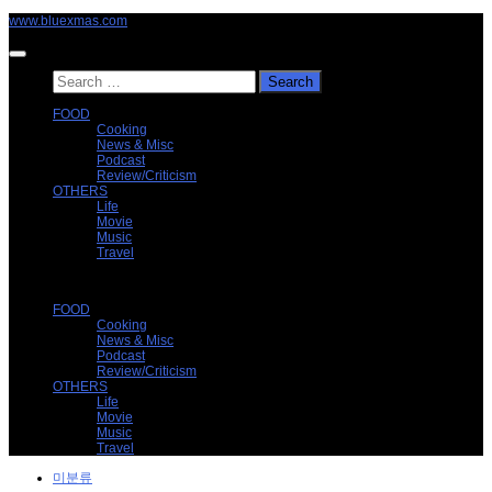
Skip
www.bluexmas.com
to
content
Search
for:
FOOD
Cooking
News & Misc
Podcast
Review/Criticism
OTHERS
Life
Movie
Music
Travel
FOOD
Cooking
News & Misc
Podcast
Review/Criticism
OTHERS
Life
Movie
Music
Travel
미분류