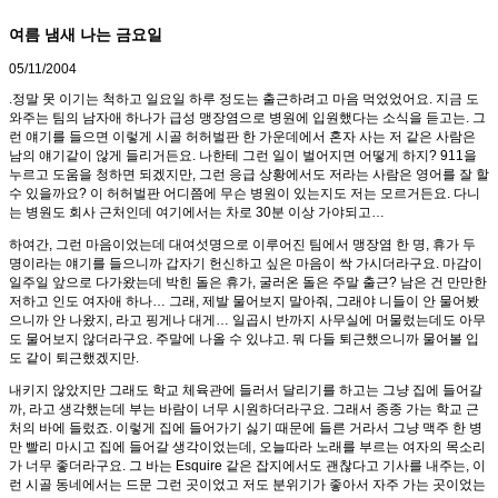
여름 냄새 나는 금요일
05/11/2004
.정말 못 이기는 척하고 일요일 하루 정도는 출근하려고 마음 먹었었어요. 지금 도
와주는 팀의 남자애 하나가 급성 맹장염으로 병원에 입원했다는 소식을 듣고는. 그
런 얘기를 들으면 이렇게 시골 허허벌판 한 가운데에서 혼자 사는 저 같은 사람은
남의 얘기같이 않게 들리거든요. 나한테 그런 일이 벌어지면 어떻게 하지? 911을
누르고 도움을 청하면 되겠지만, 그런 응급 상황에서도 저라는 사람은 영어를 잘 할
수 있을까요? 이 허허벌판 어디쯤에 무슨 병원이 있는지도 저는 모르거든요. 다니
는 병원도 회사 근처인데 여기에서는 차로 30분 이상 가야되고…
하여간, 그런 마음이었는데 대여섯명으로 이루어진 팀에서 맹장염 한 명, 휴가 두
명이라는 얘기를 들으니까 갑자기 헌신하고 싶은 마음이 싹 가시더라구요. 마감이
일주일 앞으로 다가왔는데 박힌 돌은 휴가, 굴러온 돌은 주말 출근? 남은 건 만만한
저하고 인도 여자애 하나… 그래, 제발 물어보지 말아줘, 그래야 니들이 안 물어봤
으니까 안 나왔지, 라고 핑게나 대게… 일곱시 반까지 사무실에 머물렀는데도 아무
도 물어보지 않더라구요. 주말에 나올 수 있냐고. 뭐 다들 퇴근했으니까 물어볼 입
도 같이 퇴근했겠지만.
내키지 않았지만 그래도 학교 체육관에 들러서 달리기를 하고는 그냥 집에 들어갈
까, 라고 생각했는데 부는 바람이 너무 시원하더라구요. 그래서 종종 가는 학교 근
처의 바에 들렀죠. 이렇게 집에 들어가기 싫기 때문에 들른 거라서 그냥 맥주 한 병
만 빨리 마시고 집에 들어갈 생각이었는데, 오늘따라 노래를 부르는 여자의 목소리
가 너무 좋더라구요. 그 바는 Esquire 같은 잡지에서도 괜찮다고 기사를 내주는, 이
런 시골 동네에서는 드문 그런 곳이었고 저도 분위기가 좋아서 자주 가는 곳이었는