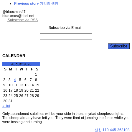
Previous story
기억의 생환
@bluexmas47
bluexmas@hitel.net
Subscribe via RSS
Subscribe via E-mail :
CALENDAR
August 2026
S
M
T
W
T
F
S
1
2
3
4
5
6
7
8
9
10
11
12
13
14
15
16
17
18
19
20
21
22
23
24
25
26
27
28
29
30
31
« Jul
Only abandoned satellites will be your side in these myriad sleepless nights.
The sheep already have left you. They were tired of jumping the fence while you
were tossing and turning.
신한 110-445-363108