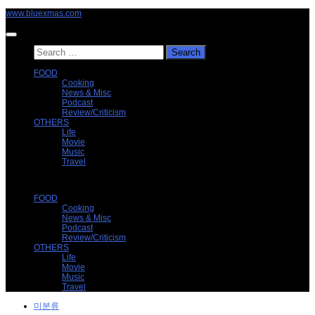
Skip
www.bluexmas.com
to
content
Search
for:
FOOD
Cooking
News & Misc
Podcast
Review/Criticism
OTHERS
Life
Movie
Music
Travel
FOOD
Cooking
News & Misc
Podcast
Review/Criticism
OTHERS
Life
Movie
Music
Travel
미분류