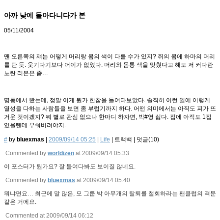
아까 낮에 돌아다니다가 본
05/11/2004
맨 오른쪽의 쟤는 어떻게 머리랑 몸의 색이 다를 수가 있지? 쥐의 몸에 하마의 머리
를 단 듯. 웃기다기보다 어이가 없었다. 머리와 몸통 색을 맞췄다고 해도 저 커다란
노란 리본은 좀…
명동에서 봤는데, 정말 이게 뭔가 한참을 들여다보았다. 솔직히 이런 일에 이렇게
열성을 다하는 사람들을 보면 좀 부럽기까지 하다. 어떤 의미에서는 아직도 피가 뜨
거운 것이겠지? 뭐 별로 관심 없으나 한마디 하자면, 박#영 싫다. 집에 아직도 1집
있을텐데 부숴버려야지.
#
by
bluexmas
|
2009/09/14 05:25
|
Life
|
트랙백
|
덧글(
10
)
Commented by
worldizen
at 2009/09/14 05:33
이 포스터가 뭔가요? 잘 들여다봐도 보이질 않네요.
Commented by
bluexmas
at 2009/09/14 05:40
뭐냐면요… 최근에 말 많은, 모 그룹 박 아무개의 탈퇴를 철회하라는 팬클럽의 격문
같은 거에요.
Commented at 2009/09/14 06:12