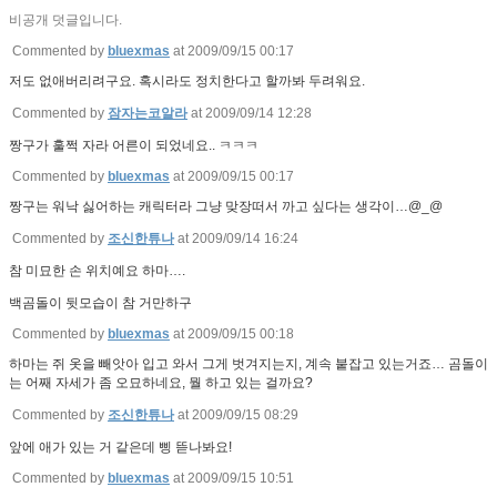
비공개 덧글입니다.
Commented by
bluexmas
at 2009/09/15 00:17
저도 없애버리려구요. 혹시라도 정치한다고 할까봐 두려워요.
Commented by
잠자는코알라
at 2009/09/14 12:28
짱구가 훌쩍 자라 어른이 되었네요.. ㅋㅋㅋ
Commented by
bluexmas
at 2009/09/15 00:17
짱구는 워낙 싫어하는 캐릭터라 그냥 맞장떠서 까고 싶다는 생각이…@_@
Commented by
조신한튜나
at 2009/09/14 16:24
참 미묘한 손 위치예요 하마….
백곰돌이 뒷모습이 참 거만하구
Commented by
bluexmas
at 2009/09/15 00:18
하마는 쥐 옷을 빼앗아 입고 와서 그게 벗겨지는지, 계속 붙잡고 있는거죠… 곰돌이
는 어째 자세가 좀 오묘하네요, 뭘 하고 있는 걸까요?
Commented by
조신한튜나
at 2009/09/15 08:29
앞에 애가 있는 거 같은데 삥 뜯나봐요!
Commented by
bluexmas
at 2009/09/15 10:51