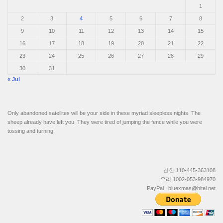
1
2
3
4
5
6
7
8
9
10
11
12
13
14
15
16
17
18
19
20
21
22
23
24
25
26
27
28
29
30
31
« Jul
Only abandoned satellites will be your side in these myriad sleepless nights. The
sheep already have left you. They were tired of jumping the fence while you were
tossing and turning.
신한 110-445-363108
우리 1002-053-984970
PayPal : bluexmas@hitel.net