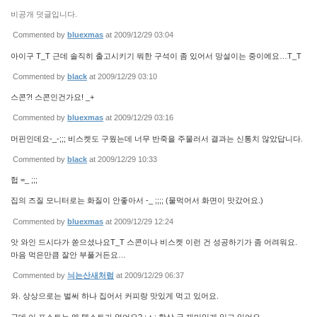
비공개 덧글입니다.
Commented by
bluexmas
at 2009/12/29 03:04
아이구 T_T 근데 솔직히 출고시키기 뭐한 구석이 좀 있어서 망설이는 중이에요…T_T
Commented by
black
at 2009/12/29 03:10
스콘?! 스콘인건가요! _+
Commented by
bluexmas
at 2009/12/29 03:16
머핀인데요-_-;;; 비스켓도 구웠는데 너무 반죽을 주물러서 결과는 신통치 않았답니다.
Commented by
black
at 2009/12/29 10:33
헙 =_ ;;;
집의 즈질 모니터로는 화질이 안좋아서 -_ ;;;; (물먹어서 화면이 맛갔어요.)
Commented by
bluexmas
at 2009/12/29 12:24
앗 와인 드시다가 쏟으셨나요T_T 스콘이나 비스켓 이런 건 성공하기가 좀 어려워요.
마음 먹은만큼 잘안 부풀거든요…
Commented by
늬는산새처럼
at 2009/12/29 06:37
와. 상상으로는 벌써 하나 집어서 커피랑 맛있게 먹고 있어요.
근데 이 포스트는 왜 텍스트가 없어요? ;ㅅ; 항상 글 재미있게 읽고 있어요.