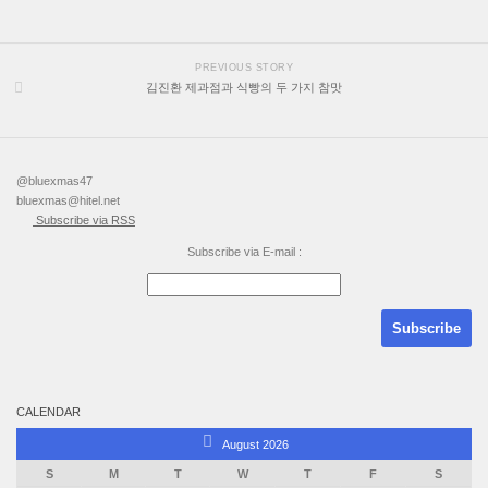
PREVIOUS STORY
김진환 제과점과 식빵의 두 가지 참맛
@bluexmas47
bluexmas@hitel.net
Subscribe via RSS
Subscribe via E-mail :
CALENDAR
August 2026
S
M
T
W
T
F
S