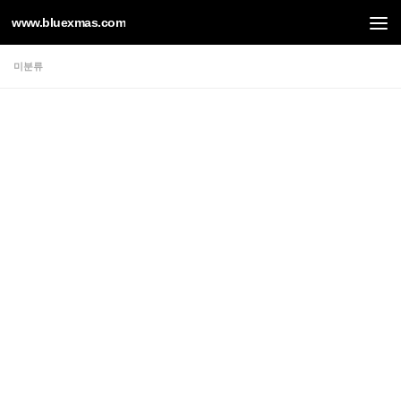
www.bluexmas.com
Skip to content
미분류