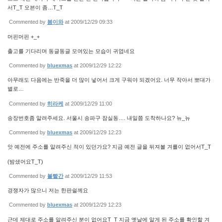
서T_T 오븐이 좀…T_T
Commented by
봄이와
at 2009/12/29 09:33
머핀머핀 +_+
출고를 기다리며 동글동글 모여있는 모습이 귀엽네요
Commented by
bluexmas
at 2009/12/29 12:22
아무래도 다음에는 반죽을 더 많이 넣어서 크게 구워야 되겠어요. 너무 작아서 뽀대가
별로…
Commented by
히라케
at 2009/12/29 11:00
송장번호좀 알려주세요. 서울시 송파구 잠실동…. 내일쯤 도착하나요? 뉴_뉴
Commented by
bluexmas
at 2009/12/29 12:23
앗 예전에 주소를 알려주신 적이 있던가요? 지금 예전 글을 뒤져볼 겨를이 없어서T_T
(밤샜어요T_T)
Commented by
볼빨간
at 2009/12/29 11:53
경쟁자가 많으니 저는 한판쉴께요
Commented by
bluexmas
at 2009/12/29 12:23
근데 제대로 주소를 알려주신 분이 없어요T_T 지금 옛날에 알게 된 주소를 확인할 겨