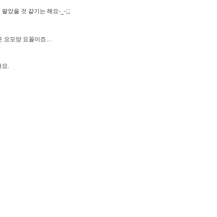
을 것 같기는 해요-_-;;;
옥은 요모양 요꼴이죠…
요.