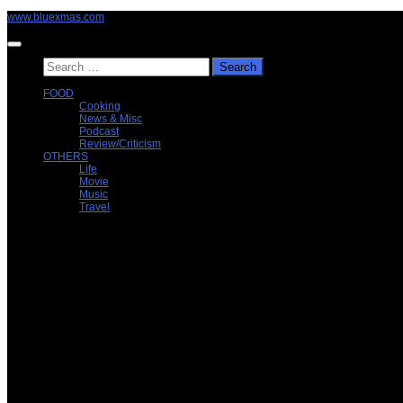
Skip
www.bluexmas.com
to
content
Search
for:
FOOD
Cooking
News & Misc
Podcast
Review/Criticism
OTHERS
Life
Movie
Music
Travel