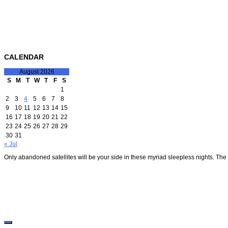
CALENDAR
August 2026
S
M
T
W
T
F
S
1
2
3
4
5
6
7
8
9
10
11
12
13
14
15
16
17
18
19
20
21
22
23
24
25
26
27
28
29
30
31
« Jul
Only abandoned satellites will be your side in these myriad sleepless nights. The