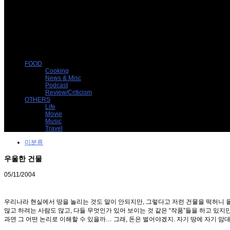
FOOD
Cooking
News & Misc
Podcast
Review/Criticism
OTHERS
Life
Movie
Music
Travel
미분류
우울한 건물
05/11/2004
우리나라 현실에서 땅을 놀리는 것도 말이 안되지만, 그렇다고 저런 건물을 떡허니 올
많고 하려는 사람도 많고, 다들 무엇인가 있어 보이는 것 같은 “작품”들을 하고 있
과연 그 어떤 논리로 이해할 수 있을까… 그래, 돈은 벌어야겠지. 자기 땅에 자기 맘대