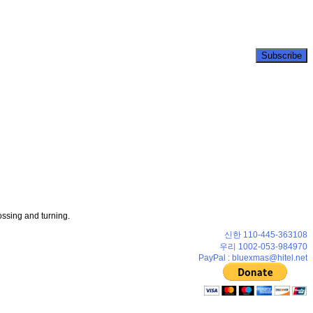
ossing and turning.
신한 110-445-363108
우리 1002-053-984970
PayPal : bluexmas@hitel.net