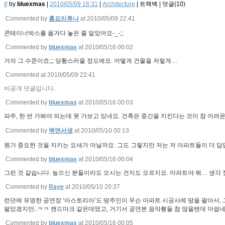
#
by
bluexmas
|
2010/05/09 16:31
|
Architecture
|
트랙백
|
덧글(
10
)
Commented by
홈요리튜나
at 2010/05/09 22:41
콘테이너박스를 옮겨다 놓은 줄 알았어요-_-;;
Commented by
bluexmas
at 2010/05/16 00:02
거의 그 수준이죠;;; 당황스러울 정도에요. 어떻게 건물을 저렇게…
Commented at 2010/05/09 22:41
비공개 덧글입니다.
Commented by
bluexmas
at 2010/05/16 00:03
파주, 한 번 가봐야 되는데 못 가보고 있네요. 건축은 중간을 지킨다는 것이 참 어
Commented by
백면서생
at 2010/05/10 00:13
뭔가 중요한 것을 지키는 요새가 아닐까요. 그도 그렇지만 저는 저 아파트들이 더 
Commented by
bluexmas
at 2010/05/16 00:04
그런 것 같습니다. 높으신 분들이라도 오시는 건지도 모르지요. 아파트야 뭐… 생각 
Commented by
Raye
at 2010/05/10 20:37
런던에 유명한 공연장 ‘아스토리아’도 땅주인이 무슨 아파트 시공사에 땅을 팔아서, 
팔았겠지만..ㅋㅋ 랜드마크 같은데였고, 거기서 공연본 음악휀들 참 많을텐데 아쉽네
Commented by
bluexmas
at 2010/05/16 00:05